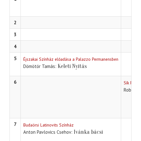
2
3
4
5
Éjszakai Színház előadása a Palazzo Permanensben
Keleti Nyitás
Dömötör Tamás
6
Sík Fere
Robert 
7
Budaörsi Latinovits Színház
Ivánka bácsi
Anton Pavlovics Csehov