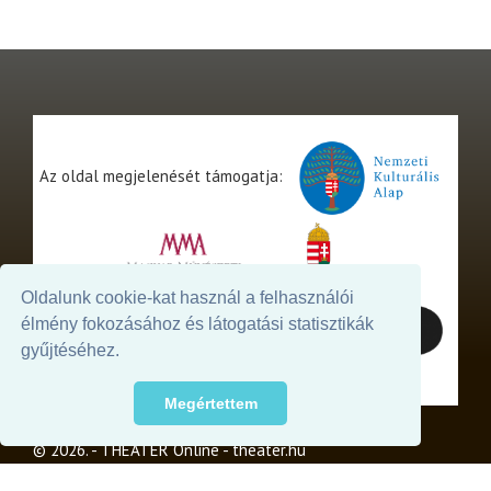
Az oldal megjelenését támogatja:
Oldalunk cookie-kat használ a felhasználói
élmény fokozásához és látogatási statisztikák
gyűjtéséhez.
Megértettem
© 2026. - THEATER Online -
theater.hu