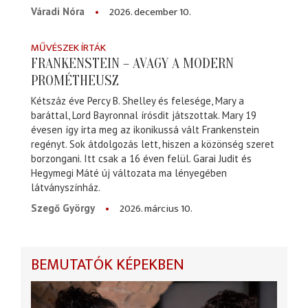
2026. december 10.
Váradi Nóra
MŰVÉSZEK ÍRTÁK
FRANKENSTEIN – AVAGY A MODERN
PROMÉTHEUSZ
Kétszáz éve Percy B. Shelley és felesége, Mary a
baráttal, Lord Bayronnal írósdit játszottak. Mary 19
évesen így írta meg az ikonikussá vált Frankenstein
regényt. Sok átdolgozás lett, hiszen a közönség szeret
borzongani. Itt csak a 16 éven felül. Garai Judit és
Hegymegi Máté új változata ma lényegében
látványszínház.
2026. március 10.
Szegő György
BEMUTATÓK KÉPEKBEN