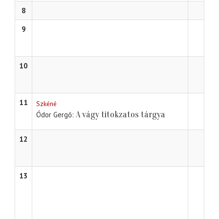
8
9
10
11
Szkéné
A vágy titokzatos tárgya
Ódor Gergő
12
13