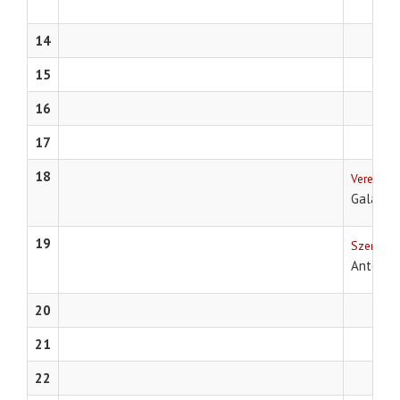
14
15
16
17
18
Veres 1 
Galambos
19
Szentesi 
Anton P
20
21
22