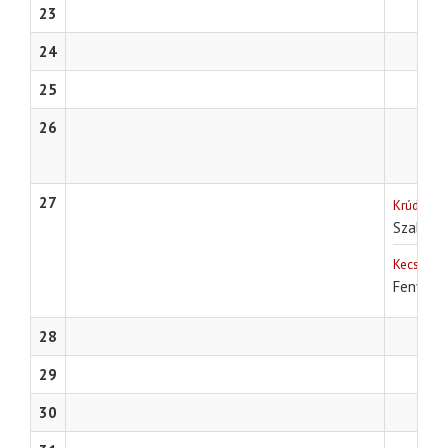
23
24
25
26
27
Krúdy Ka
Szabó M
Kecskemé
Fenyő Mi
28
29
30