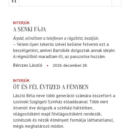
31
INTERJÚK
A SENKI FÁJA
Árpád, elindítom a telefonon a rögzítést, kezdjük.
– Velem ilyen tekerős izével kellene felvenni ezt a
beszélgetést, amivel Bartókék dolgoztak annak idején.
A régmúltból maradtam itt, az passzolna hozzám.
2026. december 28.
Bérczes László
INTERJÚK
ÖT ÉS FÉL ÉVTIZED A FÉNYBEN
László Béla neve több generáció számára összeforrt a
szolnoki Szigligeti Színház előadásaival. Több mint
ötvenöt éve dolgozik a színházi háttérben,
világosítóként majd fővilágosítóként rendezők,
színészek és nézők élményeit formálja láthatatlanul,
mégis meghatározó módon.