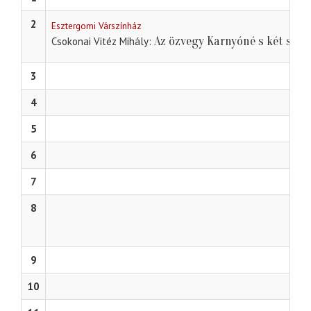
2
Esztergomi Várszínház
Az özvegy Karnyóné s két szel
Csokonai Vitéz Mihály
3
4
5
6
7
8
9
10