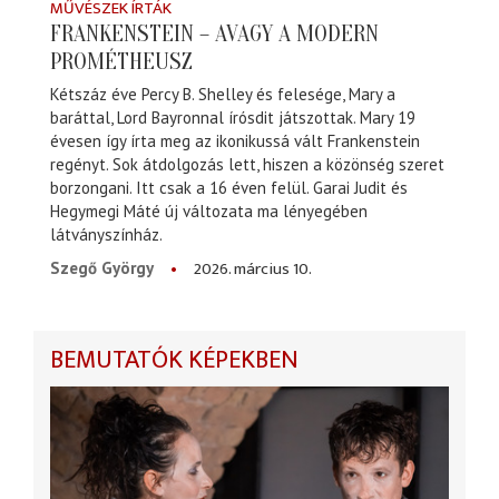
MŰVÉSZEK ÍRTÁK
FRANKENSTEIN – AVAGY A MODERN
PROMÉTHEUSZ
Kétszáz éve Percy B. Shelley és felesége, Mary a
baráttal, Lord Bayronnal írósdit játszottak. Mary 19
évesen így írta meg az ikonikussá vált Frankenstein
regényt. Sok átdolgozás lett, hiszen a közönség szeret
borzongani. Itt csak a 16 éven felül. Garai Judit és
Hegymegi Máté új változata ma lényegében
látványszínház.
2026. március 10.
Szegő György
BEMUTATÓK KÉPEKBEN