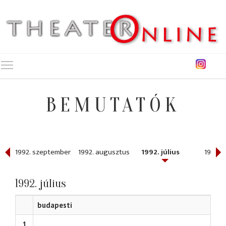
Toggle main menu visibility
BEMUTATÓK
1992. szeptember
1992. augusztus
1992. július
1992. j
1992. július
budapesti
1