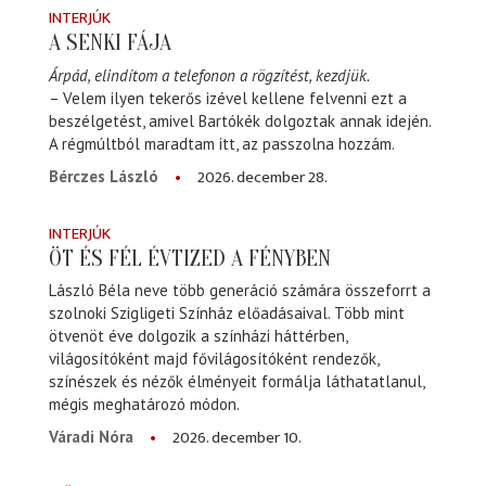
INTERJÚK
A SENKI FÁJA
Árpád, elindítom a telefonon a rögzítést, kezdjük.
– Velem ilyen tekerős izével kellene felvenni ezt a
beszélgetést, amivel Bartókék dolgoztak annak idején.
A régmúltból maradtam itt, az passzolna hozzám.
2026. december 28.
Bérczes László
INTERJÚK
ÖT ÉS FÉL ÉVTIZED A FÉNYBEN
László Béla neve több generáció számára összeforrt a
szolnoki Szigligeti Színház előadásaival. Több mint
ötvenöt éve dolgozik a színházi háttérben,
világosítóként majd fővilágosítóként rendezők,
színészek és nézők élményeit formálja láthatatlanul,
mégis meghatározó módon.
2026. december 10.
Váradi Nóra