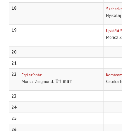
18
Szabadkai Nép
Nyikolaj Vasz
19
Újvidéki Szính
Móricz Zsig
20
21
22
Egri színház
Komáromi Jóka
Úri muri
Móricz Zsigmond
Csurka Istvá
23
24
25
26