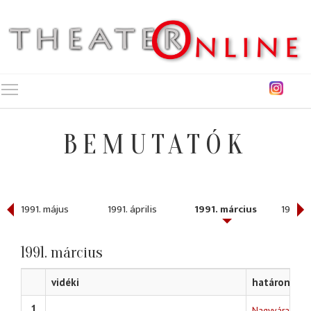
Toggle main menu visibility
BEMUTATÓK
1991. május
1991. április
1991. március
1991. f
1991. március
vidéki
határon túli
1
Nagyváradi sz