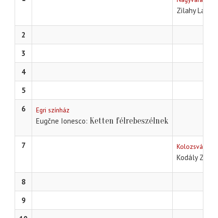
Zilahy Lajos
2
3
4
5
6
Egri színház
Ketten félrebeszélnek
Eugčne Ionesco
7
Kolozsvári op
Kodály Zoltá
8
9