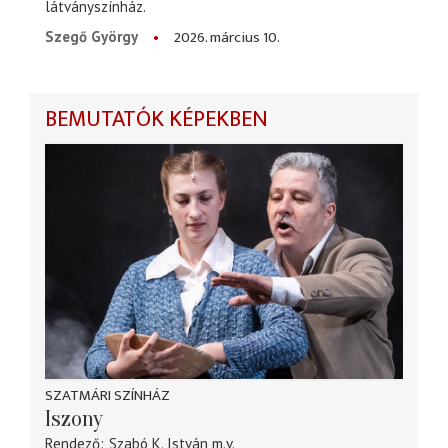
látványszínház.
2026. március 10.
Szegő György
BEMUTATÓK KÉPEKBEN
SZATMÁRI SZÍNHÁZ
Iszony
Rendező
Szabó K. István
m.v.