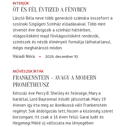
INTERJÚK
ÖT ÉS FÉL ÉVTIZED A FÉNYBEN
László Béla neve több generáció számára összeforrt a
szolnoki Szigligeti Színház előadásaival. Több mint
ötvenöt éve dolgozik a színházi háttérben,
világosítóként majd fővilágosítóként rendezők,
színészek és nézők élményeit formálja láthatatlanul,
mégis meghatározó módon.
2026. december 10.
Váradi Nóra
MŰVÉSZEK ÍRTÁK
FRANKENSTEIN – AVAGY A MODERN
PROMÉTHEUSZ
Kétszáz éve Percy B. Shelley és felesége, Mary a
baráttal, Lord Bayronnal írósdit játszottak. Mary 19
évesen így írta meg az ikonikussá vált Frankenstein
regényt. Sok átdolgozás lett, hiszen a közönség szeret
borzongani. Itt csak a 16 éven felül. Garai Judit és
Hegymegi Máté új változata ma lényegében