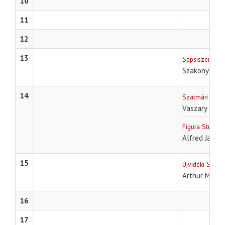
10
11
12
13
Sepsiszentgyör
Szakonyi Kár
14
Szatmári szín
Vaszary Gábo
Figura Stúdió 
Alfred Jarry
15
Újvidéki Szính
Arthur Miller
16
17