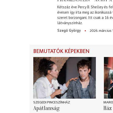
Kétszáz éve Percy B. Shelley és fe
évesen így írta meg az ikonikussá
szeret borzongani. Itt csak a 16 
látványszínház.
2026. március 
Szegő György
BEMUTATÓK KÉPEKBEN
SZEGEDI PINCESZÍNHÁZ
MARO
Apátlanság
Ház 