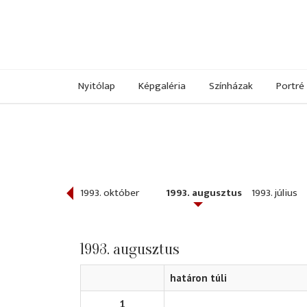
Nyitólap
Képgaléria
Színházak
Portré
993. november
1993. október
1993. augusztus
1993. július
1993. augusztus
határon túli
1