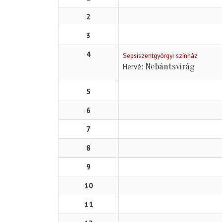
2
3
4
Sepsiszentgyörgyi színház
Nebántsvirág
Hervé
5
6
7
8
9
10
11