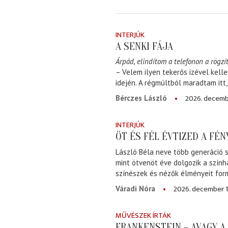
INTERJÚK
A SENKI FÁJA
Árpád, elindítom a telefonon a rögzít
– Velem ilyen tekerős izével kell
idején. A régmúltból maradtam itt
2026. decemb
Bérczes László
INTERJÚK
ÖT ÉS FÉL ÉVTIZED A FÉ
László Béla neve több generáció s
mint ötvenöt éve dolgozik a szính
színészek és nézők élményeit for
2026. december 1
Váradi Nóra
MŰVÉSZEK ÍRTÁK
FRANKENSTEIN – AVAGY 