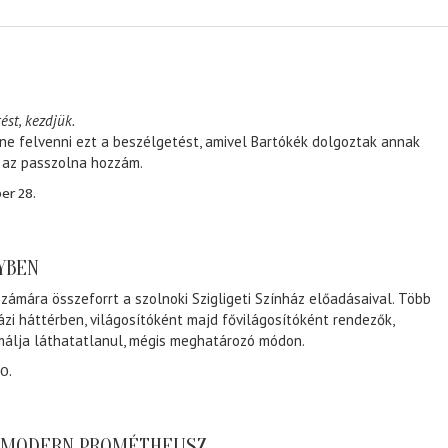
ést, kezdjük.
ene felvenni ezt a beszélgetést, amivel Bartókék dolgoztak annak
, az passzolna hozzám.
er 28.
NYBEN
zámára összeforrt a szolnoki Szigligeti Színház előadásaival. Több
ázi háttérben, világosítóként majd fővilágosítóként rendezők,
málja láthatatlanul, mégis meghatározó módon.
0.
A MODERN PROMÉTHEUSZ