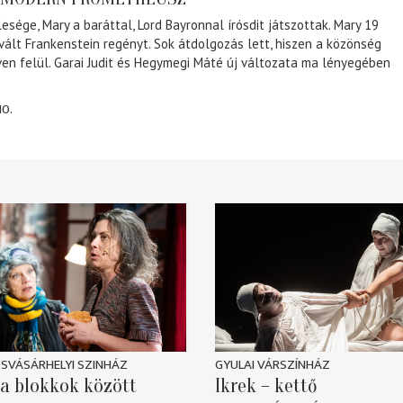
lesége, Mary a baráttal, Lord Bayronnal írósdit játszottak. Mary 19
 vált Frankenstein regényt. Sok átdolgozás lett, hiszen a közönség
éven felül. Garai Judit és Hegymegi Máté új változata ma lényegében
10.
SVÁSÁRHELYI SZINHÁZ
GYULAI VÁRSZÍNHÁZ
a blokkok között
Ikrek – kettő