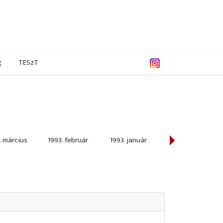
g
TESzT
. március
1993. február
1993. január
1992. december