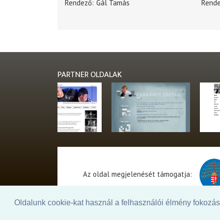
Rendező
Gál Tamás
Rend
PARTNER OLDALAK
Az oldal megjelenését támogatja:
Oldalunk cookie-kat használ a felhasználói élmény fokozásá