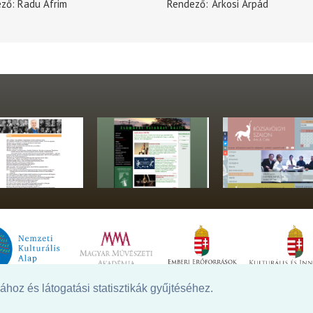
ező
Radu Afrim
Rendező
Árkosi Árpád
hoz és látogatási statisztikák gyűjtéséhez.