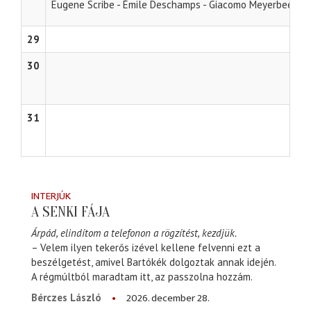
A
Eugene Scribe - Émile Deschamps - Giacomo Meyerbeer
29
30
31
INTERJÚK
A SENKI FÁJA
Árpád, elindítom a telefonon a rögzítést, kezdjük.
– Velem ilyen tekerős izével kellene felvenni ezt a
beszélgetést, amivel Bartókék dolgoztak annak idején.
A régmúltból maradtam itt, az passzolna hozzám.
2026. december 28.
Bérczes László