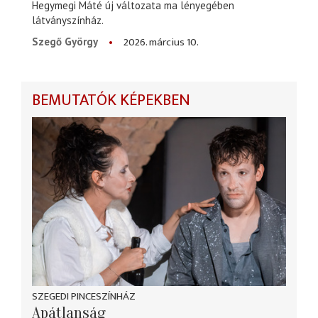
Hegymegi Máté új változata ma lényegében
látványszínház.
2026. március 10.
Szegő György
BEMUTATÓK KÉPEKBEN
SZEGEDI PINCESZÍNHÁZ
Apátlanság