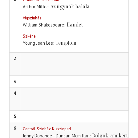
Az ügynök halála
Arthur Miller
Vígszínház
Hamlet
William Shakespeare
Szkéné
Templom
Young Jean Lee
2
3
4
5
6
Centrál Színház Kisszínpad
Dolgok, amikért érd
Jonny Donahoe - Duncan Mcmillan