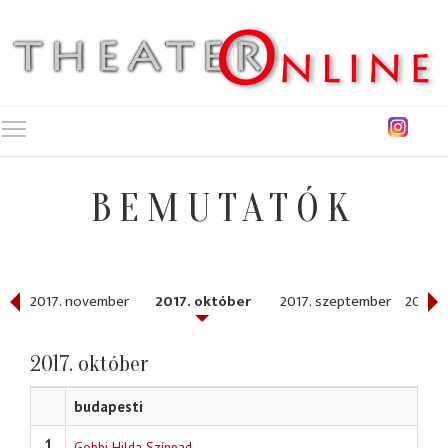
Toggle main menu visibility
BEMUTATÓK
r
2017. november
2017. október
2017. szeptember
2017. 
2017. október
budapesti
1
Gobbi Hilda Színpad