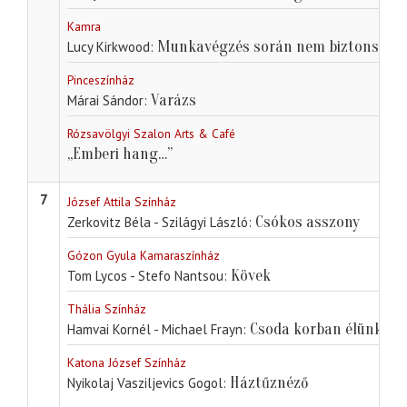
Kamra
Munkavégzés során nem biztonságo
Lucy Kirkwood
Pinceszínház
Varázs
Márai Sándor
Rózsavölgyi Szalon Arts & Café
„Emberi hang…”
7
József Attila Színház
Csókos asszony
Zerkovitz Béla - Szilágyi László
Gózon Gyula Kamaraszínház
Kövek
Tom Lycos - Stefo Nantsou
Thália Színház
Csoda korban élünk (Szi
Hamvai Kornél - Michael Frayn
Katona József Színház
Háztűznéző
Nyikolaj Vasziljevics Gogol