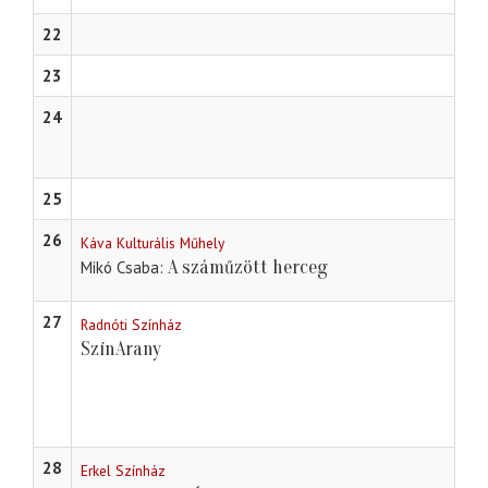
22
23
24
25
26
Káva Kulturális Műhely
A száműzött herceg
Mikó Csaba
27
Radnóti Színház
SzínArany
28
Erkel Színház