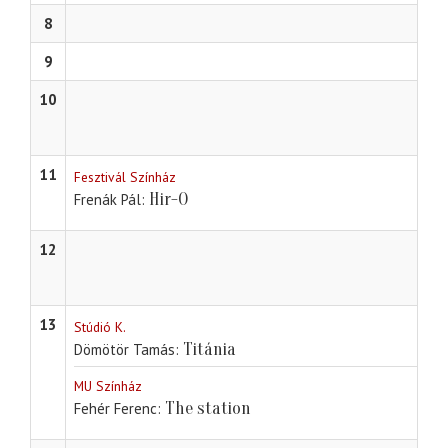
8
9
10
11
Fesztivál Színház
Hir-O
Frenák Pál
12
13
Stúdió K.
Titánia
Dömötör Tamás
MU Színház
The station
Fehér Ferenc