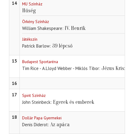
14
MU Színház
Hűség
Örkény Színház
IV. Henrik
William Shakespeare
Játékszín
39 lépcső
Patrick Barlow
15
Budapest Sportaréna
Jézus Krisztus
Tim Rice - A.Lloyd Webber - Miklós Tibor
16
17
Spirit Színház
Egerek és emberek
John Steinbeck
18
Dollár Papa Gyermekei
Az apáca
Denis Diderot