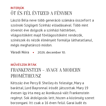
INTERJÚK
ÖT ÉS FÉL ÉVTIZED A FÉNYBEN
László Béla neve több generáció számára összeforrt a
szolnoki Szigligeti Színház előadásaival. Több mint
ötvenöt éve dolgozik a színházi háttérben,
világosítóként majd fővilágosítóként rendezők,
színészek és nézők élményeit formálja láthatatlanul,
mégis meghatározó módon.
2026. december 10.
Váradi Nóra
MŰVÉSZEK ÍRTÁK
FRANKENSTEIN – AVAGY A MODERN
PROMÉTHEUSZ
Kétszáz éve Percy B. Shelley és felesége, Mary a
baráttal, Lord Bayronnal írósdit játszottak. Mary 19
évesen így írta meg az ikonikussá vált Frankenstein
regényt. Sok átdolgozás lett, hiszen a közönség szeret
borzongani. Itt csak a 16 éven felül. Garai Judit és