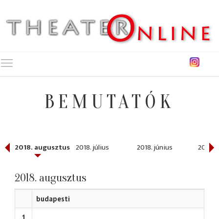
Toggle main menu visibility
BEMUTATÓK
ber
2018. augusztus
2018. július
2018. június
2018. 
2018. augusztus
budapesti
1