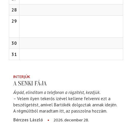
28
29
30
31
INTERJÚK
A SENKI FÁJA
Árpád, elindítom a telefonon a rögzítést, kezdjük.
– Velem ilyen tekerős izével kellene felvenni ezt a
beszélgetést, amivel Bartókék dolgoztak annak idején.
A régmúltból maradtam itt, az passzolna hozzám.
2026. december 28.
Bérczes László