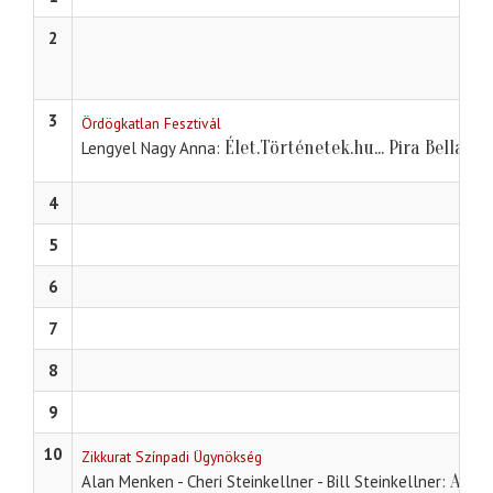
2
3
Ördögkatlan Fesztivál
Élet.Történetek.hu... Pira Bella
Lengyel Nagy Anna
4
5
6
7
8
9
10
Zikkurat Színpadi Ügynökség
Apác
Alan Menken - Cheri Steinkellner - Bill Steinkellner