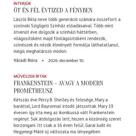
INTERJÚK
ÖT ÉS FÉL ÉVTIZED A FÉNYBEN
László Béla neve több generáció számára összeforrt a
szolnoki Szigligeti Színház előadásaival. Több mint
ötvenöt éve dolgozik a színházi háttérben,
világosítóként majd fővilágosítóként rendezők,
színészek és nézők élményeit formálja láthatatlanul,
mégis meghatározó módon.
2026. december 10.
Váradi Nóra
MŰVÉSZEK ÍRTÁK
FRANKENSTEIN – AVAGY A MODERN
PROMÉTHEUSZ
Kétszáz éve Percy B. Shelley és felesége, Mary a
baráttal, Lord Bayronnal írósdit játszottak. Mary 19
évesen így írta meg az ikonikussá vált Frankenstein
regényt. Sok átdolgozás lett, hiszen a közönség szeret
borzongani. Itt csak a 16 éven felül. Garai Judit és
Hegymegi Máté új változata ma lényegében