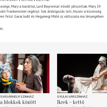
lesége, Mary a baráttal, Lord Bayronnal írósdit játszottak. Mary 19
 vált Frankenstein regényt. Sok átdolgozás lett, hiszen a közönség
éven felül. Garai Judit és Hegymegi Máté új változata ma lényegében
10.
SVÁSÁRHELYI SZINHÁZ
GYULAI VÁRSZÍNHÁZ
a blokkok között
Ikrek – kettő