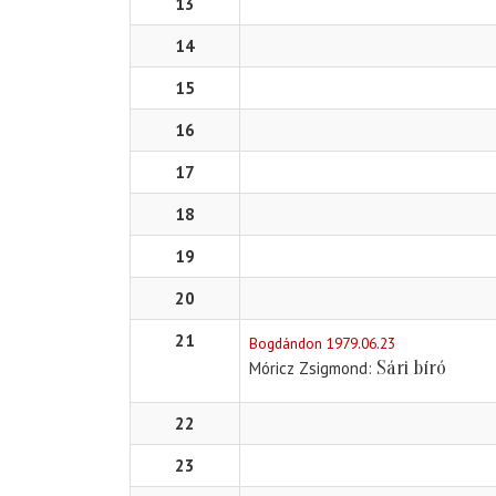
13
14
15
16
17
18
19
20
21
Bogdándon 1979.06.23
Sári bíró
Móricz Zsigmond
22
23