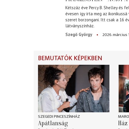
Kétszáz éve Percy B. Shelley és fe
évesen így írta meg az ikonikussá
szeret borzongani. Itt csak a 16 
látványszínház.
2026. március 
Szegő György
BEMUTATÓK KÉPEKBEN
SZEGEDI PINCESZÍNHÁZ
MARO
Apátlanság
Ház 