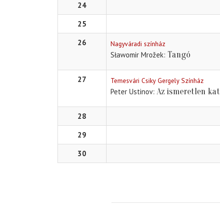
24
25
26
Nagyváradi színház
Tangó
Sławomir Mrožek
27
Temesvári Csiky Gergely Színház
Az ismeretlen ka
Peter Ustinov
28
29
30