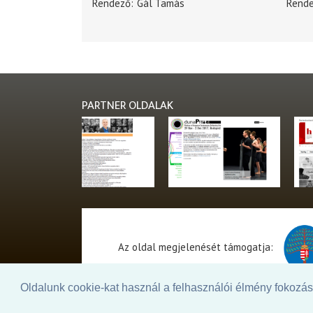
Rendező
Gál Tamás
Rend
PARTNER OLDALAK
Az oldal megjelenését támogatja:
Oldalunk cookie-kat használ a felhasználói élmény fokozásá