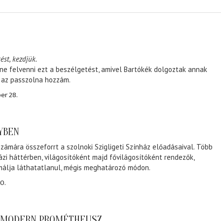
ést, kezdjük.
ene felvenni ezt a beszélgetést, amivel Bartókék dolgoztak annak
, az passzolna hozzám.
er 28.
NYBEN
zámára összeforrt a szolnoki Szigligeti Színház előadásaival. Több
ázi háttérben, világosítóként majd fővilágosítóként rendezők,
málja láthatatlanul, mégis meghatározó módon.
0.
A MODERN PROMÉTHEUSZ