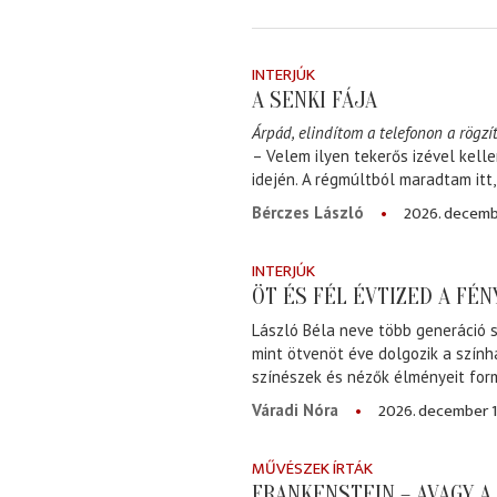
INTERJÚK
A SENKI FÁJA
Árpád, elindítom a telefonon a rögzít
– Velem ilyen tekerős izével kell
idején. A régmúltból maradtam itt
2026. decemb
Bérczes László
INTERJÚK
ÖT ÉS FÉL ÉVTIZED A FÉ
László Béla neve több generáció s
mint ötvenöt éve dolgozik a szính
színészek és nézők élményeit for
2026. december 1
Váradi Nóra
MŰVÉSZEK ÍRTÁK
FRANKENSTEIN – AVAGY 