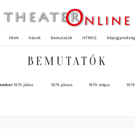
Hírek
Írások
Bemutatók
HTMSZ
Képügynöksé
BEMUTATÓK
tember
1979. július
1979. június
1979. május
1979.