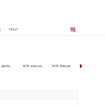
g
TESzT
 április
1979. március
1979. február
1979. január