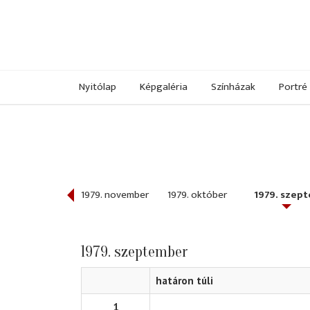
Nyitólap
Képgaléria
Színházak
Portré
979. december
1979. november
1979. október
1979. szep
1979. szeptember
határon túli
1