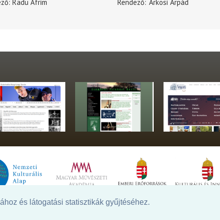
ező
Radu Afrim
Rendező
Árkosi Árpád
hoz és látogatási statisztikák gyűjtéséhez.