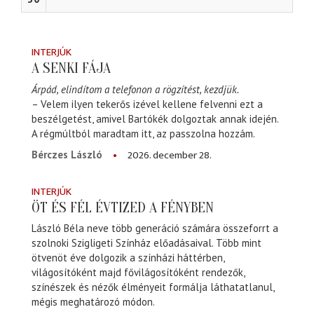
INTERJÚK
A SENKI FÁJA
Árpád, elindítom a telefonon a rögzítést, kezdjük.
– Velem ilyen tekerős izével kellene felvenni ezt a
beszélgetést, amivel Bartókék dolgoztak annak idején.
A régmúltból maradtam itt, az passzolna hozzám.
2026. december 28.
Bérczes László
INTERJÚK
ÖT ÉS FÉL ÉVTIZED A FÉNYBEN
László Béla neve több generáció számára összeforrt a
szolnoki Szigligeti Színház előadásaival. Több mint
ötvenöt éve dolgozik a színházi háttérben,
világosítóként majd fővilágosítóként rendezők,
színészek és nézők élményeit formálja láthatatlanul,
mégis meghatározó módon.