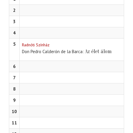
2
3
4
5
Radnóti Színház
Az élet álom
Don Pedro Calderón de la Barca
6
7
8
9
10
11