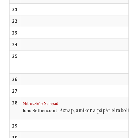
21
22
23
24
25
26
27
28
Mikroszkóp Színpad
Aznap, amikor a pápát elrabolták
Joao Bethencourt
29
30