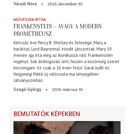
2026. december 10.
Váradi Nóra
MŰVÉSZEK ÍRTÁK
FRANKENSTEIN – AVAGY A MODERN
PROMÉTHEUSZ
Kétszáz éve Percy B. Shelley és felesége, Mary a
baráttal, Lord Bayronnal írósdit játszottak. Mary 19
évesen így írta meg az ikonikussá vált Frankenstein
regényt. Sok átdolgozás lett, hiszen a közönség szeret
borzongani. Itt csak a 16 éven felül. Garai Judit és
Hegymegi Máté új változata ma lényegében
látványszínház.
2026. március 10.
Szegő György
BEMUTATÓK KÉPEKBEN