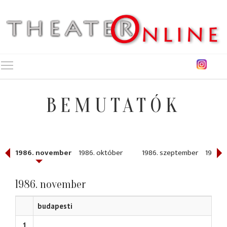
Toggle main menu visibility
BEMUTATÓK
r
1986. november
1986. október
1986. szeptember
1986. j
1986. november
budapesti
1