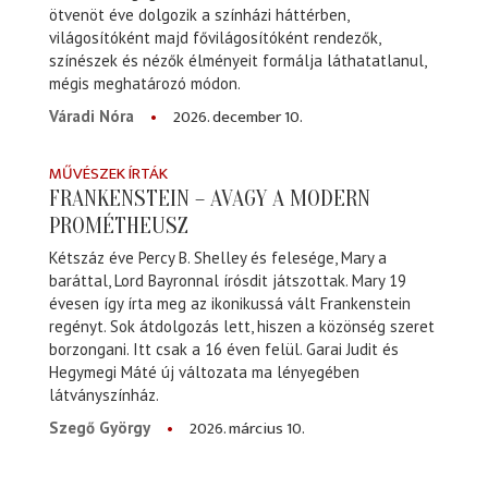
ötvenöt éve dolgozik a színházi háttérben,
világosítóként majd fővilágosítóként rendezők,
színészek és nézők élményeit formálja láthatatlanul,
mégis meghatározó módon.
2026. december 10.
Váradi Nóra
MŰVÉSZEK ÍRTÁK
FRANKENSTEIN – AVAGY A MODERN
PROMÉTHEUSZ
Kétszáz éve Percy B. Shelley és felesége, Mary a
baráttal, Lord Bayronnal írósdit játszottak. Mary 19
évesen így írta meg az ikonikussá vált Frankenstein
regényt. Sok átdolgozás lett, hiszen a közönség szeret
borzongani. Itt csak a 16 éven felül. Garai Judit és
Hegymegi Máté új változata ma lényegében
látványszínház.
2026. március 10.
Szegő György