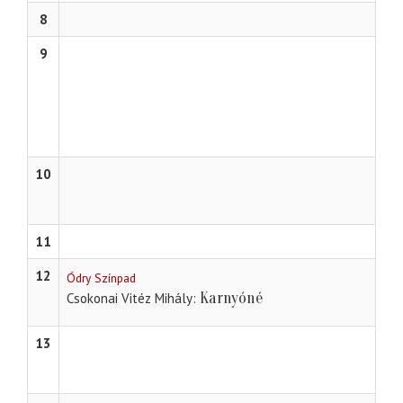
8
9
10
11
12
Ódry Színpad
Karnyóné
Csokonai Vitéz Mihály
13