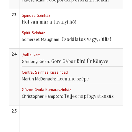
23
Spinoza Színház
Hol van már a tavalyi hó!
Spirit Színház
Csodálatos vagy, Júlia!
Somerset Maugham
24
„Vallai kert
Göre Gábor Bíró Úr Könyve
Gárdonyi Géza
Centrál Színház Kisszínpad
Leenane szépe
Martin McDonagh
Gózon Gyula Kamaraszínház
Teljes napfogyatkozás
Christopher Hampton
25