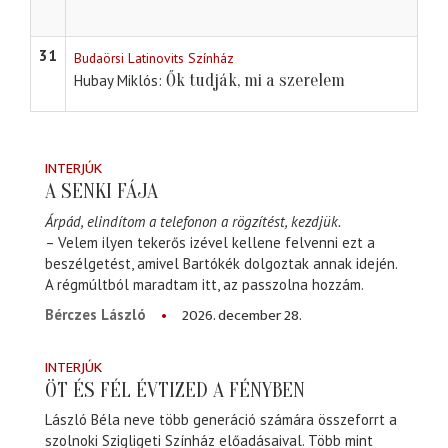
31
Budaörsi Latinovits Színház
Ők tudják, mi a szerelem
Hubay Miklós
INTERJÚK
A SENKI FÁJA
Árpád, elindítom a telefonon a rögzítést, kezdjük.
– Velem ilyen tekerős izével kellene felvenni ezt a
beszélgetést, amivel Bartókék dolgoztak annak idején.
A régmúltból maradtam itt, az passzolna hozzám.
2026. december 28.
Bérczes László
INTERJÚK
ÖT ÉS FÉL ÉVTIZED A FÉNYBEN
László Béla neve több generáció számára összeforrt a
szolnoki Szigligeti Színház előadásaival. Több mint