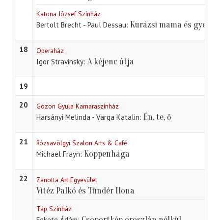
Katona József Színház
Kurázsi mama és gyerme
Bertolt Brecht - Paul Dessau
18
Operaház
A kéjenc útja
Igor Stravinsky
19
20
Gózon Gyula Kamaraszínház
Én, te, ő
Harsányi Melinda - Varga Katalin
21
Rózsavölgyi Szalon Arts & Café
Koppenhága
Michael Frayn
22
Zanotta Art Egyesület
Vitéz Palkó és Tündér Ilona
Táp Színház
Csoportkép oroszlán nélkül
Fekete Ádám