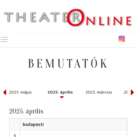
Toggle main menu visibility
BEMUTATÓK
2025. május
2025. április
2025. március
2025. 
2025. április
budapesti
vid
1