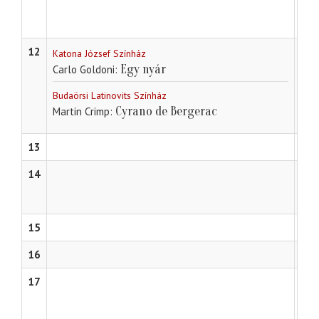
12
Katona József Színház
Egy nyár
Carlo Goldoni
Budaörsi Latinovits Színház
Cyrano de Bergerac
Martin Crimp
13
14
Jóka
Bar
15
16
17