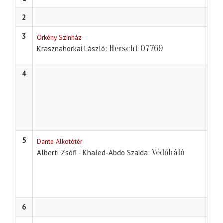
2
3
Örkény Színház
Herscht 07769
Krasznahorkai László
4
Misk
Pet
Krú
Fed
5
Dante Alkotótér
Védőháló
Alberti Zsófi - Khaled-Abdo Szaida
6