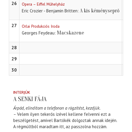
26
Opera – Eiffel Műhelyház
A kis kéményseprő
Eric Crozier - Benjamin Britten
27
Orlai Produkciós Iroda
Macskazene
Georges Feydeau
28
29
30
INTERJÚK
A SENKI FÁJA
Árpád, elindítom a telefonon a rögzítést, kezdjük.
– Velem ilyen tekerős izével kellene felvenni ezt a
beszélgetést, amivel Bartókék dolgoztak annak idején.
A régmúltból maradtam itt, az passzolna hozzám.