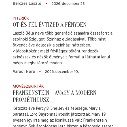
2026. december 28.
Bérczes László
INTERJÚK
ÖT ÉS FÉL ÉVTIZED A FÉNYBEN
László Béla neve több generáció számára összeforrt a
szolnoki Szigligeti Színház előadásaival. Több mint
ötvenöt éve dolgozik a színházi háttérben,
világosítóként majd fővilágosítóként rendezők,
színészek és nézők élményeit formálja láthatatlanul,
mégis meghatározó módon.
2026. december 10.
Váradi Nóra
MŰVÉSZEK ÍRTÁK
FRANKENSTEIN – AVAGY A MODERN
PROMÉTHEUSZ
Kétszáz éve Percy B. Shelley és felesége, Mary a
baráttal, Lord Bayronnal írósdit játszottak. Mary 19
évesen így írta meg az ikonikussá vált Frankenstein
regényt. Sok átdolgozás lett, hiszen a közönség szeret