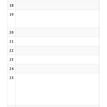
18
19
Szék
Tér
20
21
22
23
24
25
Buda
Juro
Egri
Vaj