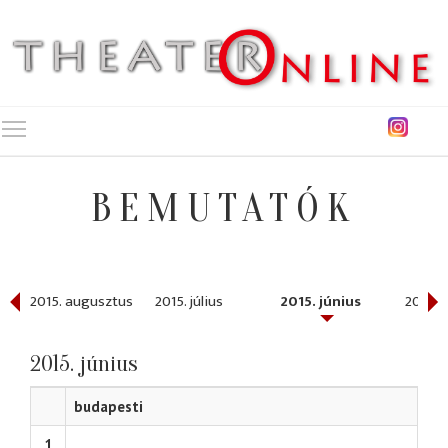
Toggle main menu visibility
BEMUTATÓK
ber
2015. augusztus
2015. július
2015. június
2015. 
2015. június
budapesti
1