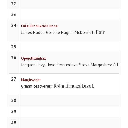
22
23
24
Orlai Produkciós Iroda
Hair
James Rado - Gerome Ragni - McDermot
25
26
Operettszínház
A Hírn
Jacques Levy - Jose Fernandez - Steve Margoshes
27
Margitsziget
Brémai muzsikusok
Grimm testvérek
28
29
30