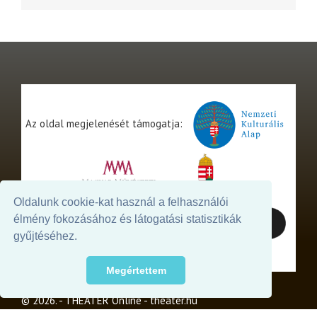
Az oldal megjelenését támogatja:
Oldalunk cookie-kat használ a felhasználói
élmény fokozásához és látogatási statisztikák
gyűjtéséhez.
Megértettem
© 2026. - THEATER Online -
theater.hu