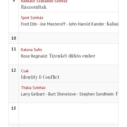
9
Radikális Szabadidő Színház
Rászorultak
Spirit Színház
Kabaré
Fred Ebb - Joe Masteroff - John Harold Kander
10
11
Katona Sufni
Tizenkét dühös ember
Rose Reginald
12
Csak
Identity & Conflict
Thália Színház
Félút
Larry Gelbart - Burt Shevelove - Stephen Sondheim
13