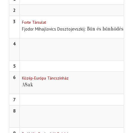
2
3
Forte Társulat
Bűn és bűnhődés
Fjodor Mihajlovics Dosztojevszkij
4
5
6
Közép-Európa Táncszínház
A8ak
7
8