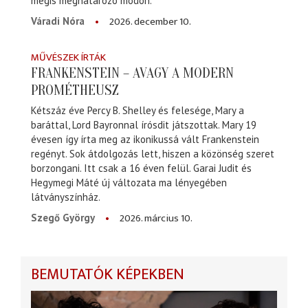
mégis meghatározó módon.
2026. december 10.
Váradi Nóra
MŰVÉSZEK ÍRTÁK
FRANKENSTEIN – AVAGY A MODERN
PROMÉTHEUSZ
Kétszáz éve Percy B. Shelley és felesége, Mary a
baráttal, Lord Bayronnal írósdit játszottak. Mary 19
évesen így írta meg az ikonikussá vált Frankenstein
regényt. Sok átdolgozás lett, hiszen a közönség szeret
borzongani. Itt csak a 16 éven felül. Garai Judit és
Hegymegi Máté új változata ma lényegében
látványszínház.
2026. március 10.
Szegő György
BEMUTATÓK KÉPEKBEN