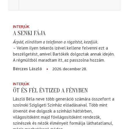
INTERJÚK
A SENKI FÁJA
Árpád, elindítom a telefonon a rögzítést, kezdjük.
– Velem ilyen tekerős izével kellene felvenni ezt a
beszélgetést, amivel Bartókék dolgoztak annak idején.
A régmúltból maradtam itt, az passzolna hozzám.
2026. december 28.
Bérczes László
INTERJÚK
ÖT ÉS FÉL ÉVTIZED A FÉNYBEN
László Béla neve több generáció számára összeforrt a
szolnoki Szigligeti Színház előadásaival. Több mint
ötvenöt éve dolgozik a színházi háttérben,
világosítóként majd fővilágosítóként rendezők,
színészek és nézők élményeit formálja láthatatlanul,