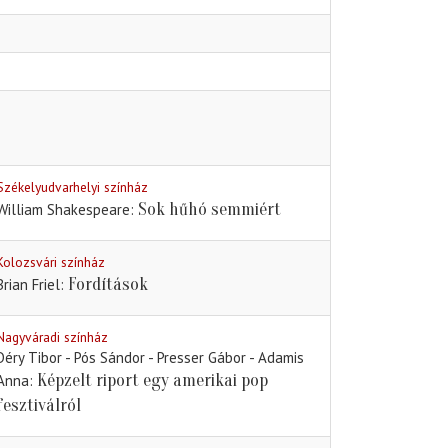
Székelyudvarhelyi színház
Sok hűhó semmiért
William Shakespeare
Kolozsvári színház
Fordítások
Brian Friel
Nagyváradi színház
Déry Tibor - Pós Sándor - Presser Gábor - Adamis
Képzelt riport egy amerikai pop
Anna
fesztiválról