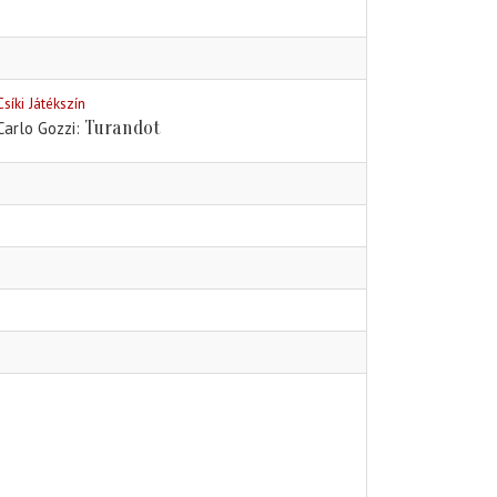
Csíki Játékszín
Turandot
Carlo Gozzi