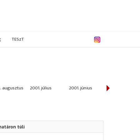
g
TESzT
. augusztus
2001. július
2001. június
2001. május
határon túli