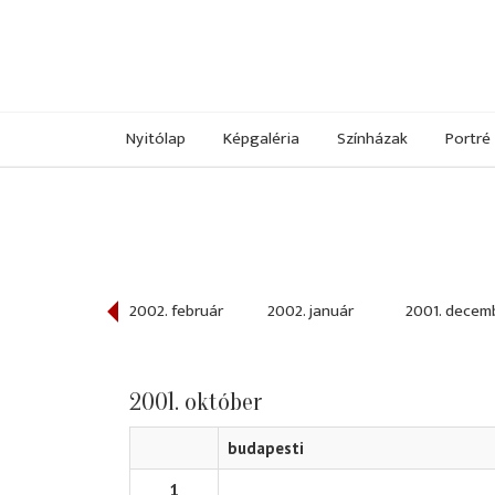
Nyitólap
Képgaléria
Színházak
Portré
002. március
2002. február
2002. január
2001. decem
2001. október
budapesti
1