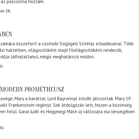
, az passzolna hozzám.
er 28.
NYBEN
zámára összeforrt a szolnoki Szigligeti Színház előadásaival. Több
ázi háttérben, világosítóként majd fővilágosítóként rendezők,
málja láthatatlanul, mégis meghatározó módon.
0.
A MODERN PROMÉTHEUSZ
lesége, Mary a baráttal, Lord Bayronnal írósdit játszottak. Mary 19
 vált Frankenstein regényt. Sok átdolgozás lett, hiszen a közönség
éven felül. Garai Judit és Hegymegi Máté új változata ma lényegében
10.