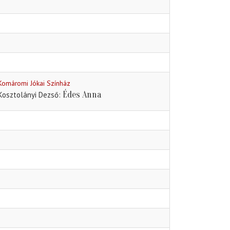
Komáromi Jókai Színház
Édes Anna
Kosztolányi Dezső