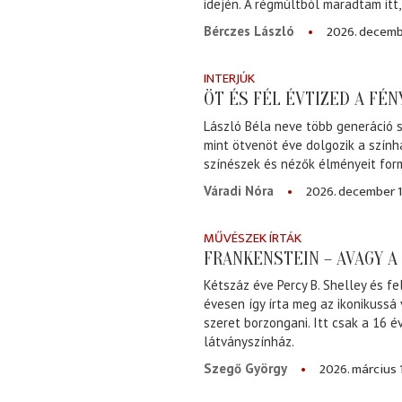
idején. A régmúltból maradtam itt
2026. decemb
Bérczes László
INTERJÚK
ÖT ÉS FÉL ÉVTIZED A FÉ
László Béla neve több generáció s
mint ötvenöt éve dolgozik a szính
színészek és nézők élményeit for
2026. december 1
Váradi Nóra
MŰVÉSZEK ÍRTÁK
FRANKENSTEIN – AVAGY 
Kétszáz éve Percy B. Shelley és fe
évesen így írta meg az ikonikussá
szeret borzongani. Itt csak a 16 
látványszínház.
2026. március 
Szegő György