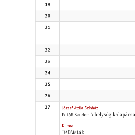
19
20
21
22
23
24
25
26
27
József Attila Színház
A helység kalapács
Petőfi Sándor
Kamra
DADAisták