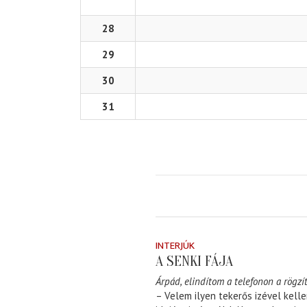
28
29
30
31
INTERJÚK
A SENKI FÁJA
Árpád, elindítom a telefonon a rögzít
– Velem ilyen tekerős izével kell