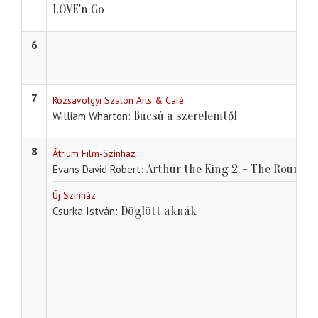
LOVE'n Go
6
7
Rózsavölgyi Szalon Arts & Café
Búcsú a szerelemtől
William Wharton
8
Átrium Film-Színház
Arthur the King 2. - The Round T
Evans David Robert
Új Színház
Döglött aknák
Csurka István