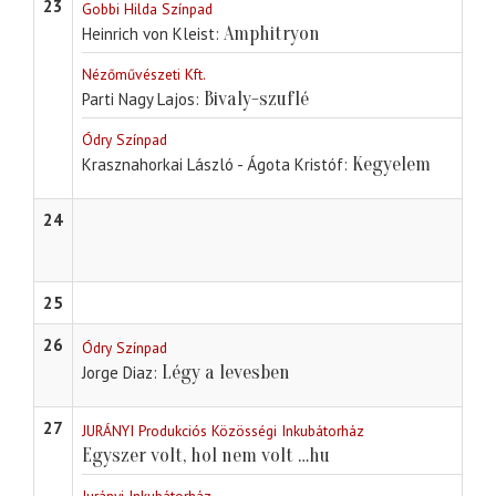
23
Gobbi Hilda Színpad
Amphitryon
Heinrich von Kleist
Nézőművészeti Kft.
Bivaly-szuflé
Parti Nagy Lajos
Ódry Színpad
Kegyelem
Krasznahorkai László - Ágota Kristóf
24
25
26
Ódry Színpad
Légy a levesben
Jorge Diaz
27
JURÁNYI Produkciós Közösségi Inkubátorház
Egyszer volt, hol nem volt …hu