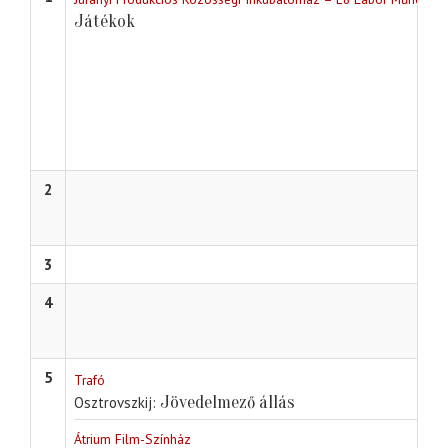
Játékok
2
3
4
5
Trafó
Jövedelmező állás
Osztrovszkij
Átrium Film-Színház