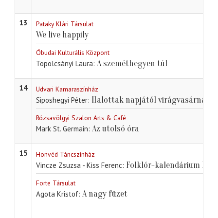
13
Pataky Klári Társulat
We live happily
Óbudai Kulturális Központ
A szeméthegyen túl
Topolcsányi Laura
14
Udvari Kamaraszínház
Halottak napjától virágvasárnapig
Siposhegyi Péter
Rózsavölgyi Szalon Arts & Café
Az utolsó óra
Mark St. Germain
15
Honvéd Táncszínház
Folklór-kalendárium II. Té
Vincze Zsuzsa - Kiss Ferenc
Forte Társulat
A nagy füzet
Agota Kristof