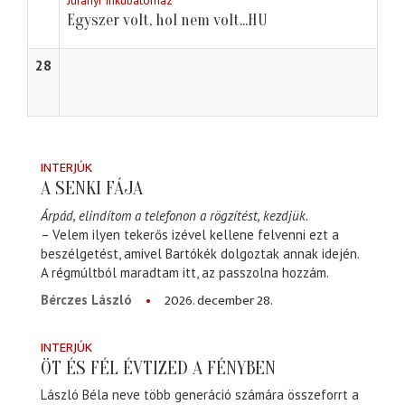
Jurányi Inkubátorház
Egyszer volt, hol nem volt...HU
28
INTERJÚK
A SENKI FÁJA
Árpád, elindítom a telefonon a rögzítést, kezdjük.
– Velem ilyen tekerős izével kellene felvenni ezt a
beszélgetést, amivel Bartókék dolgoztak annak idején.
A régmúltból maradtam itt, az passzolna hozzám.
2026. december 28.
Bérczes László
INTERJÚK
ÖT ÉS FÉL ÉVTIZED A FÉNYBEN
László Béla neve több generáció számára összeforrt a