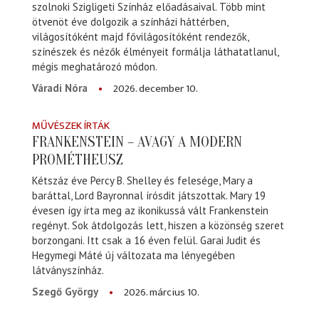
szolnoki Szigligeti Színház előadásaival. Több mint
ötvenöt éve dolgozik a színházi háttérben,
világosítóként majd fővilágosítóként rendezők,
színészek és nézők élményeit formálja láthatatlanul,
mégis meghatározó módon.
2026. december 10.
Váradi Nóra
MŰVÉSZEK ÍRTÁK
FRANKENSTEIN – AVAGY A MODERN
PROMÉTHEUSZ
Kétszáz éve Percy B. Shelley és felesége, Mary a
baráttal, Lord Bayronnal írósdit játszottak. Mary 19
évesen így írta meg az ikonikussá vált Frankenstein
regényt. Sok átdolgozás lett, hiszen a közönség szeret
borzongani. Itt csak a 16 éven felül. Garai Judit és
Hegymegi Máté új változata ma lényegében
látványszínház.
2026. március 10.
Szegő György