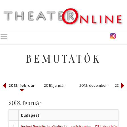
Toggle main menu visibility
BEMUTATÓK
2013. február
2013. január
2012. december
2012. 
2013. február
budapesti
1
Jurányi Produkciós Közösségi Inkubátorház – E8 Labor Műhely