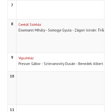
7
8
Centrál Színház
Fekete 
Eisemann Mihály - Somogyi Gyula - Zágon István
9
Vígszínház
Presser Gábor - Sztevanovity Dusán - Benedek Albert - Ke
10
11