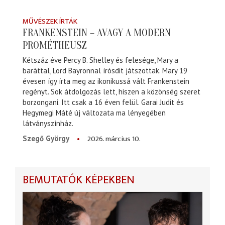
MŰVÉSZEK ÍRTÁK
FRANKENSTEIN – AVAGY A MODERN
PROMÉTHEUSZ
Kétszáz éve Percy B. Shelley és felesége, Mary a
baráttal, Lord Bayronnal írósdit játszottak. Mary 19
évesen így írta meg az ikonikussá vált Frankenstein
regényt. Sok átdolgozás lett, hiszen a közönség szeret
borzongani. Itt csak a 16 éven felül. Garai Judit és
Hegymegi Máté új változata ma lényegében
látványszínház.
2026. március 10.
Szegő György
BEMUTATÓK KÉPEKBEN