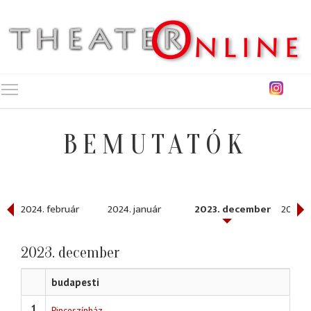
Toggle main menu visibility
BEMUTATÓK
2024. február
2024. január
2023. december
2023. 
2023. december
budapesti
1
Pinceszínház