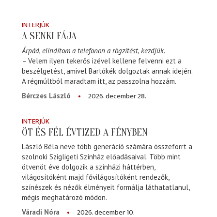
INTERJÚK
A SENKI FÁJA
Árpád, elindítom a telefonon a rögzítést, kezdjük.
– Velem ilyen tekerős izével kellene felvenni ezt a
beszélgetést, amivel Bartókék dolgoztak annak idején.
A régmúltból maradtam itt, az passzolna hozzám.
2026. december 28.
Bérczes László
INTERJÚK
ÖT ÉS FÉL ÉVTIZED A FÉNYBEN
László Béla neve több generáció számára összeforrt a
szolnoki Szigligeti Színház előadásaival. Több mint
ötvenöt éve dolgozik a színházi háttérben,
világosítóként majd fővilágosítóként rendezők,
színészek és nézők élményeit formálja láthatatlanul,
mégis meghatározó módon.
2026. december 10.
Váradi Nóra