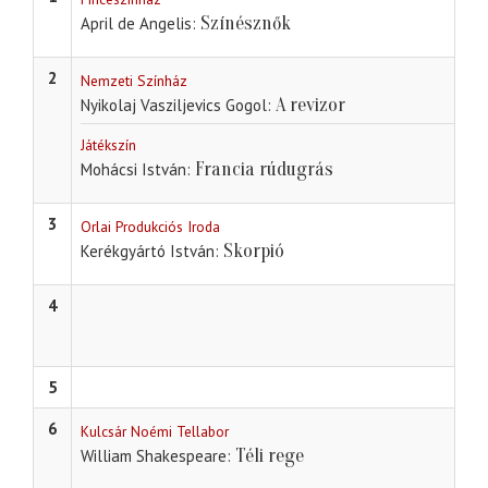
Színésznők
April de Angelis
2
Nemzeti Színház
A revizor
Nyikolaj Vasziljevics Gogol
Játékszín
Francia rúdugrás
Mohácsi István
3
Orlai Produkciós Iroda
Skorpió
Kerékgyártó István
4
5
6
Kulcsár Noémi Tellabor
Téli rege
William Shakespeare