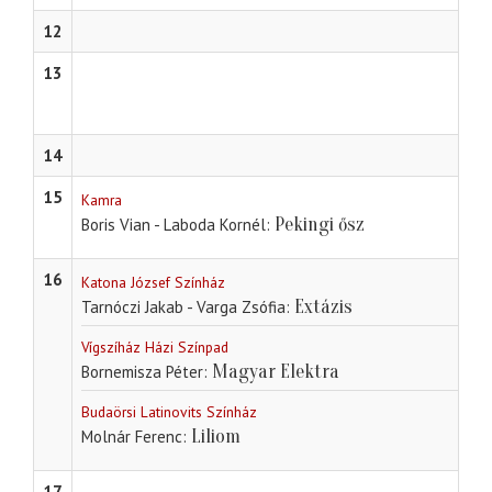
12
13
14
15
Kamra
Pekingi ősz
Boris Vian - Laboda Kornél
16
Katona József Színház
Extázis
Tarnóczi Jakab - Varga Zsófia
Vígszíház Házi Színpad
Magyar Elektra
Bornemisza Péter
Budaörsi Latinovits Színház
Liliom
Molnár Ferenc
17