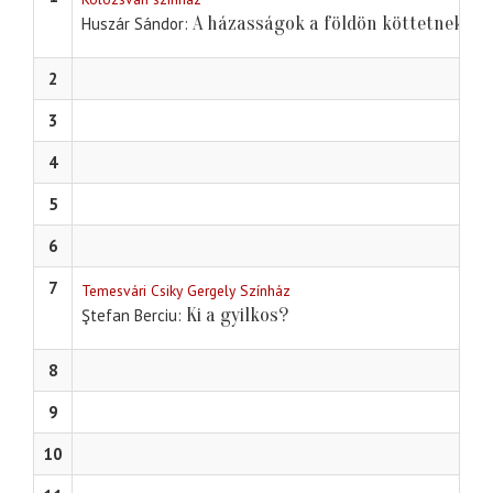
A házasságok a földön köttetnek
Huszár Sándor
2
3
4
5
6
7
Temesvári Csiky Gergely Színház
Ki a gyilkos?
Ştefan Berciu
8
9
10