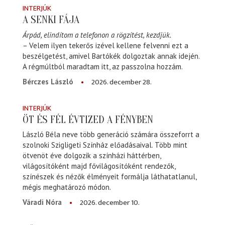
INTERJÚK
A SENKI FÁJA
Árpád, elindítom a telefonon a rögzítést, kezdjük.
– Velem ilyen tekerős izével kellene felvenni ezt a
beszélgetést, amivel Bartókék dolgoztak annak idején.
A régmúltból maradtam itt, az passzolna hozzám.
2026. december 28.
Bérczes László
INTERJÚK
ÖT ÉS FÉL ÉVTIZED A FÉNYBEN
László Béla neve több generáció számára összeforrt a
szolnoki Szigligeti Színház előadásaival. Több mint
ötvenöt éve dolgozik a színházi háttérben,
világosítóként majd fővilágosítóként rendezők,
színészek és nézők élményeit formálja láthatatlanul,
mégis meghatározó módon.
2026. december 10.
Váradi Nóra