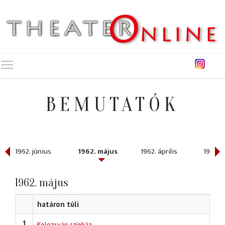
Toggle main menu visibility
BEMUTATÓK
1962. június
1962. május
1962. április
1962. 
1962. május
határon túli
1
Kolozsvári színház