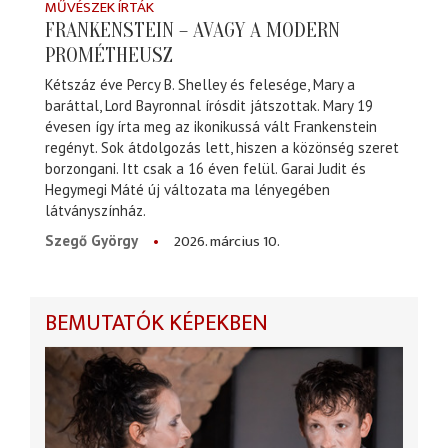
MŰVÉSZEK ÍRTÁK
FRANKENSTEIN – AVAGY A MODERN
PROMÉTHEUSZ
Kétszáz éve Percy B. Shelley és felesége, Mary a
baráttal, Lord Bayronnal írósdit játszottak. Mary 19
évesen így írta meg az ikonikussá vált Frankenstein
regényt. Sok átdolgozás lett, hiszen a közönség szeret
borzongani. Itt csak a 16 éven felül. Garai Judit és
Hegymegi Máté új változata ma lényegében
látványszínház.
2026. március 10.
Szegő György
BEMUTATÓK KÉPEKBEN