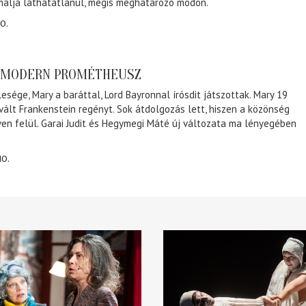
málja láthatatlanul, mégis meghatározó módon.
0.
A MODERN PROMÉTHEUSZ
lesége, Mary a baráttal, Lord Bayronnal írósdit játszottak. Mary 19
 vált Frankenstein regényt. Sok átdolgozás lett, hiszen a közönség
éven felül. Garai Judit és Hegymegi Máté új változata ma lényegében
10.