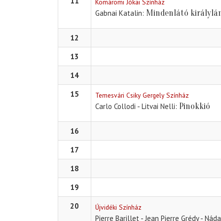
11
Komáromi Jókai Színház
Mindenlátó királylá
Gabnai Katalin
12
13
14
15
Temesvári Csiky Gergely Színház
Pinokkió
Carlo Collodi - Litvai Nelli
16
17
18
19
20
Újvidéki Színház
Pierre Barillet - Jean Pierre Grédy - Ná