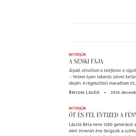
INTERJÚK
A SENKI FÁJA
Árpád, elindítom a telefonon a rögzít
– Velem ilyen tekerős izével kell
idején. A régmúltból maradtam itt
2026. decemb
Bérczes László
INTERJÚK
ÖT ÉS FÉL ÉVTIZED A FÉ
László Béla neve több generáció s
mint ötvenöt éve dolgozik a szính