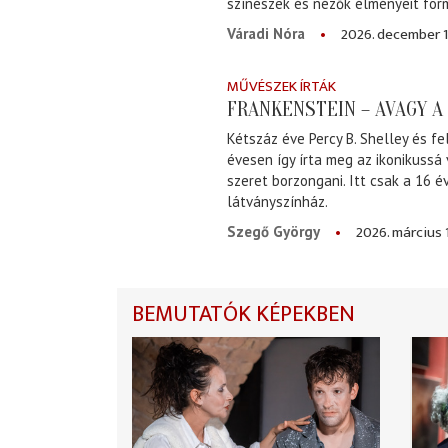
színészek és nézők élményeit for
2026. december 1
Váradi Nóra
MŰVÉSZEK ÍRTÁK
FRANKENSTEIN – AVAGY 
Kétszáz éve Percy B. Shelley és fe
évesen így írta meg az ikonikussá
szeret borzongani. Itt csak a 16 
látványszínház.
2026. március 
Szegő György
BEMUTATÓK KÉPEKBEN