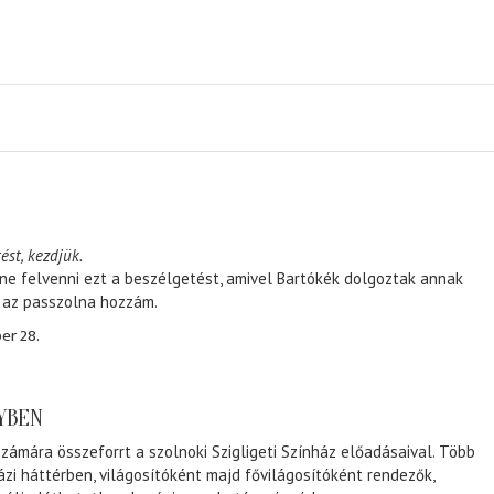
ést, kezdjük.
ene felvenni ezt a beszélgetést, amivel Bartókék dolgoztak annak
, az passzolna hozzám.
er 28.
NYBEN
zámára összeforrt a szolnoki Szigligeti Színház előadásaival. Több
ázi háttérben, világosítóként majd fővilágosítóként rendezők,