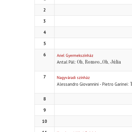
2
3
4
5
6
Ariel Gyermekszínház
Oh, Romeo...Oh, Júlia
Antal Pál
7
Nagyváradi színház
Alessandro Giovannini - Pietro Garinei
8
9
10