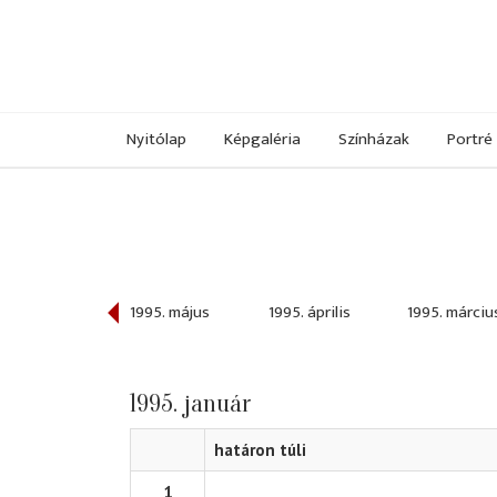
Nyitólap
Képgaléria
Színházak
Portré
995. június
1995. május
1995. április
1995. márciu
1995. január
határon túli
1