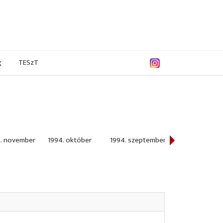
g
TESzT
. november
1994. október
1994. szeptember
1994. július