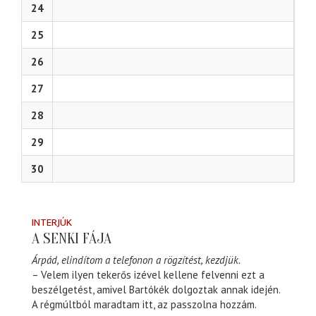
24
25
26
27
28
29
30
INTERJÚK
A SENKI FÁJA
Árpád, elindítom a telefonon a rögzítést, kezdjük.
– Velem ilyen tekerős izével kellene felvenni ezt a
beszélgetést, amivel Bartókék dolgoztak annak idején.
A régmúltból maradtam itt, az passzolna hozzám.