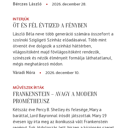
2026. december 28.
Bérczes László
INTERJÚK
ÖT ÉS FÉL ÉVTIZED A FÉNYBEN
László Béla neve több generáció számára összeforrt a
szolnoki Szigligeti Színház előadásaival. Több mint
ötvenöt éve dolgozik a színházi háttérben,
világosítóként majd fővilágosítóként rendezők,
színészek és nézők élményeit formálja láthatatlanul,
mégis meghatározó módon.
2026. december 10.
Váradi Nóra
MŰVÉSZEK ÍRTÁK
FRANKENSTEIN – AVAGY A MODERN
PROMÉTHEUSZ
Kétszáz éve Percy B. Shelley és felesége, Mary a
baráttal, Lord Bayronnal írósdit játszottak. Mary 19
évesen így írta meg az ikonikussá vált Frankenstein
regényt. Sok átdolgozás lett, hiszen a közönség szeret