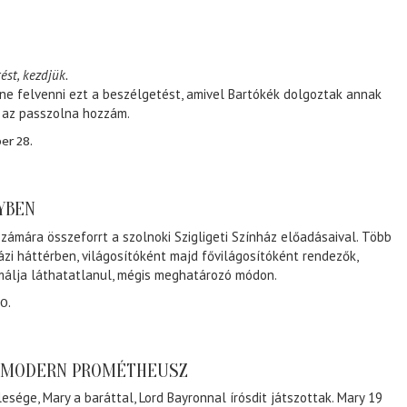
ést, kezdjük.
ene felvenni ezt a beszélgetést, amivel Bartókék dolgoztak annak
, az passzolna hozzám.
er 28.
NYBEN
zámára összeforrt a szolnoki Szigligeti Színház előadásaival. Több
ázi háttérben, világosítóként majd fővilágosítóként rendezők,
málja láthatatlanul, mégis meghatározó módon.
0.
A MODERN PROMÉTHEUSZ
lesége, Mary a baráttal, Lord Bayronnal írósdit játszottak. Mary 19