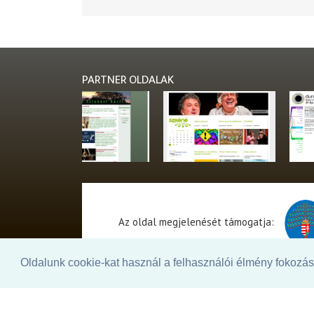
PARTNER OLDALAK
Az oldal megjelenését támogatja:
Oldalunk cookie-kat használ a felhasználói élmény fokozásá
© 2026. - THEATER Online -
theater.hu