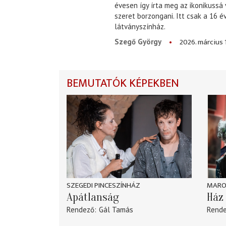
évesen így írta meg az ikonikussá
szeret borzongani. Itt csak a 16 
látványszínház.
2026. március 
Szegő György
BEMUTATÓK KÉPEKBEN
SZEGEDI PINCESZÍNHÁZ
MARO
Apátlanság
Ház 
Rendező
Gál Tamás
Rend