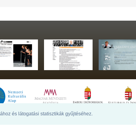
hoz és látogatási statisztikák gyűjtéséhez.