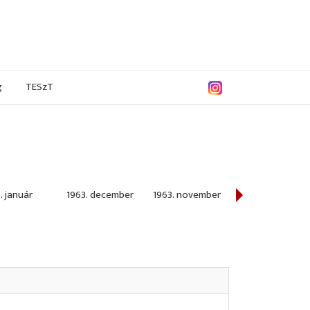
g
TESzT
. január
1963. december
1963. november
1963. október