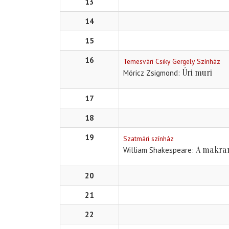
13
14
15
16
Temesvári Csiky Gergely Színház
Úri muri
Móricz Zsigmond
17
18
19
Szatmári színház
A makra
William Shakespeare
20
21
22