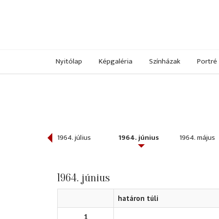
Nyitólap
Képgaléria
Színházak
Portré
964. augusztus
1964. július
1964. június
1964. május
1964. június
határon túli
1