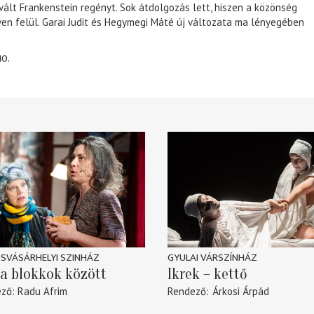
 vált Frankenstein regényt. Sok átdolgozás lett, hiszen a közönség
éven felül. Garai Judit és Hegymegi Máté új változata ma lényegében
10.
SVÁSÁRHELYI SZINHÁZ
GYULAI VÁRSZÍNHÁZ
a blokkok között
Ikrek – kettő
ező
Radu Afrim
Rendező
Árkosi Árpád