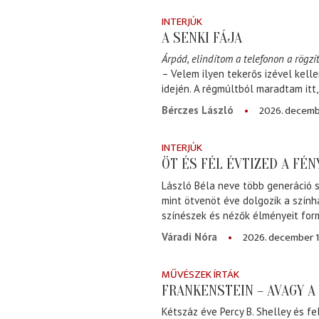
INTERJÚK
A SENKI FÁJA
Árpád, elindítom a telefonon a rögzít
– Velem ilyen tekerős izével kell
idején. A régmúltból maradtam itt
2026. decemb
Bérczes László
INTERJÚK
ÖT ÉS FÉL ÉVTIZED A FÉ
László Béla neve több generáció s
mint ötvenöt éve dolgozik a szính
színészek és nézők élményeit for
2026. december 1
Váradi Nóra
MŰVÉSZEK ÍRTÁK
FRANKENSTEIN – AVAGY 
Kétszáz éve Percy B. Shelley és fe