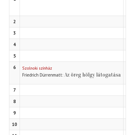
Dumi
2
3
4
5
6
Szolnoki színház
Az öreg hölgy látogatása
Friedrich Dürrenmatt
7
8
9
10