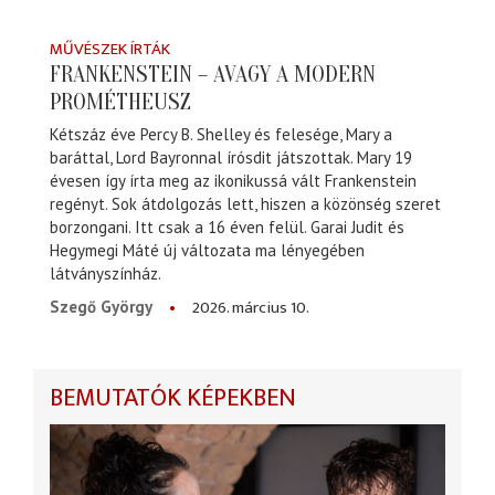
MŰVÉSZEK ÍRTÁK
FRANKENSTEIN – AVAGY A MODERN
PROMÉTHEUSZ
Kétszáz éve Percy B. Shelley és felesége, Mary a
baráttal, Lord Bayronnal írósdit játszottak. Mary 19
évesen így írta meg az ikonikussá vált Frankenstein
regényt. Sok átdolgozás lett, hiszen a közönség szeret
borzongani. Itt csak a 16 éven felül. Garai Judit és
Hegymegi Máté új változata ma lényegében
látványszínház.
2026. március 10.
Szegő György
BEMUTATÓK KÉPEKBEN