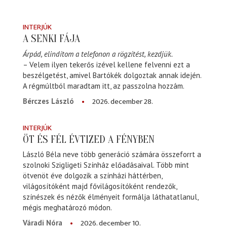
INTERJÚK
A SENKI FÁJA
Árpád, elindítom a telefonon a rögzítést, kezdjük.
– Velem ilyen tekerős izével kellene felvenni ezt a
beszélgetést, amivel Bartókék dolgoztak annak idején.
A régmúltból maradtam itt, az passzolna hozzám.
2026. december 28.
Bérczes László
INTERJÚK
ÖT ÉS FÉL ÉVTIZED A FÉNYBEN
László Béla neve több generáció számára összeforrt a
szolnoki Szigligeti Színház előadásaival. Több mint
ötvenöt éve dolgozik a színházi háttérben,
világosítóként majd fővilágosítóként rendezők,
színészek és nézők élményeit formálja láthatatlanul,
mégis meghatározó módon.
2026. december 10.
Váradi Nóra