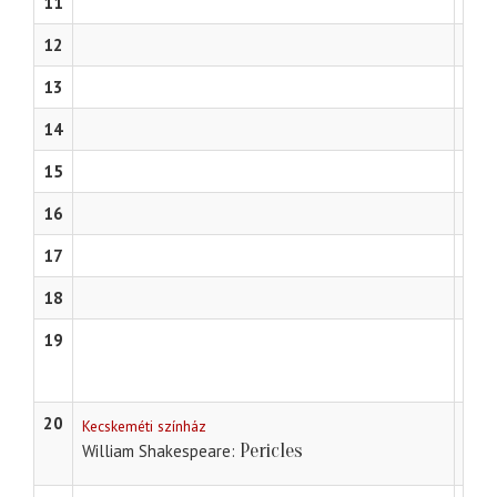
11
12
13
14
15
16
17
18
19
Teme
Tömö
20
Kecskeméti színház
Pericles
William Shakespeare