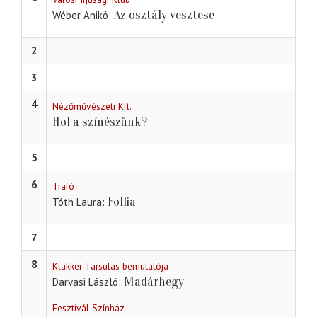
Az osztály vesztese
Wéber Anikó
2
3
4
Nézőművészeti Kft.
Hol a színészünk?
5
6
Trafó
Follia
Tóth Laura
7
8
Klakker Társulás bemutatója
Madárhegy
Darvasi László
Fesztivál Színház