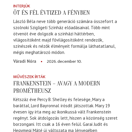
INTERJÚK
ÖT ÉS FÉL ÉVTIZED A FÉNYBEN
László Béla neve több generáció számára összeforrt a
szolnoki Szigligeti Színház előadásaival. Több mint
ötvenöt éve dolgozik a színházi háttérben,
világosítóként majd fővilágosítóként rendezők,
színészek és nézők élményeit formálja láthatatlanul,
mégis meghatározó módon.
2026. december 10.
Váradi Nóra
MŰVÉSZEK ÍRTÁK
FRANKENSTEIN – AVAGY A MODERN
PROMÉTHEUSZ
Kétszáz éve Percy B. Shelley és felesége, Mary a
baráttal, Lord Bayronnal írósdit játszottak. Mary 19
évesen így írta meg az ikonikussá vált Frankenstein
regényt. Sok átdolgozás lett, hiszen a közönség szeret
borzongani. Itt csak a 16 éven felül. Garai Judit és
Hegymegi Máté új változata ma lényegében