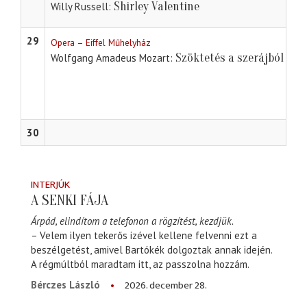
Shirley Valentine
Willy Russell
29
Opera – Eiffel Műhelyház
Szöktetés a szerájból
Wolfgang Amadeus Mozart
30
INTERJÚK
A SENKI FÁJA
Árpád, elindítom a telefonon a rögzítést, kezdjük.
– Velem ilyen tekerős izével kellene felvenni ezt a
beszélgetést, amivel Bartókék dolgoztak annak idején.
A régmúltból maradtam itt, az passzolna hozzám.
2026. december 28.
Bérczes László