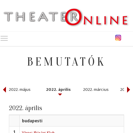
Toggle main menu visibility
BEMUTATÓK
2022. május
2022. április
2022. március
2022. 
2022. április
budapesti
1
Városi Ifjúsági Klub