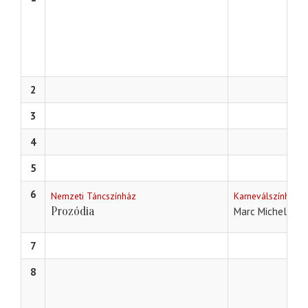
2
3
4
5
6
Nemzeti Táncszínház
Karneválszínház 
Prozódia
Marc Michel - E
7
8