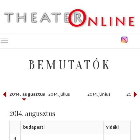
Toggle main menu visibility
BEMUTATÓK
ber
2014. augusztus
2014. július
2014. június
2014. 
2014. augusztus
budapesti
vidéki
1