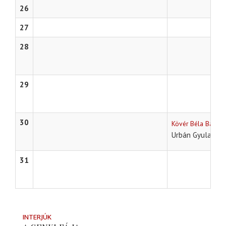
26
27
28
29
30
Kövér Béla Bábszí
A 
Urbán Gyula
31
INTERJÚK