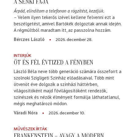
A SENKI FÁJA
Árpád, elindítom a telefonon a rögzítést, kezdjük.
– Velem ilyen tekerős izével kellene felvenni ezt a
beszélgetést, amivel Bartókék dolgoztak annak idején.
A régmúltból maradtam itt, az passzolna hozzám.
2026. december 28.
Bérczes László
INTERJÚK
ÖT ÉS FÉL ÉVTIZED A FÉNYBEN
László Béla neve több generáció számára összeforrt a
szolnoki Szigligeti Színház előadásaival. Több mint
ötvenöt éve dolgozik a színházi háttérben,
világosítóként majd fővilágosítóként rendezők,
színészek és nézők élményeit formálja láthatatlanul,
mégis meghatározó módon.
2026. december 10.
Váradi Nóra
MŰVÉSZEK ÍRTÁK
FRANKENSTEIN – AVAGY A MODERN