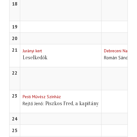
18
19
20
21
Jurányi kert
Debreceni Nagyerd
Leselkedők
Román Sándor - 
22
23
Pesti Művész Színház
Piszkos Fred, a kapitány
Rejtő Jenő
24
25