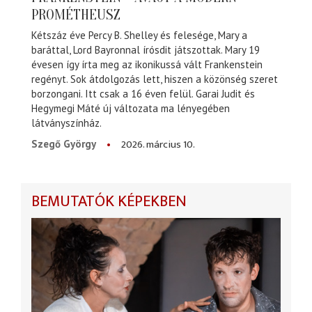
PROMÉTHEUSZ
Kétszáz éve Percy B. Shelley és felesége, Mary a
baráttal, Lord Bayronnal írósdit játszottak. Mary 19
évesen így írta meg az ikonikussá vált Frankenstein
regényt. Sok átdolgozás lett, hiszen a közönség szeret
borzongani. Itt csak a 16 éven felül. Garai Judit és
Hegymegi Máté új változata ma lényegében
látványszínház.
2026. március 10.
Szegő György
BEMUTATÓK KÉPEKBEN