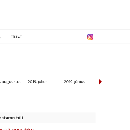
g
TESzT
. augusztus
2019. július
2019. június
2019. május
határon túli
Aradi Kamaraszínház