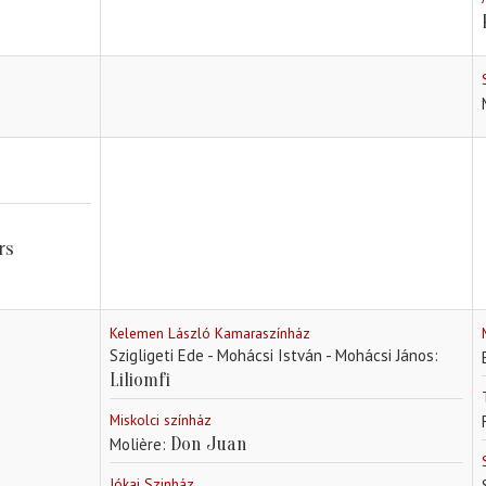
rs
Kelemen László Kamaraszínház
Szigligeti Ede - Mohácsi István - Mohácsi János
Liliomfi
Miskolci színház
Don Juan
Molière
Jókai Szinház