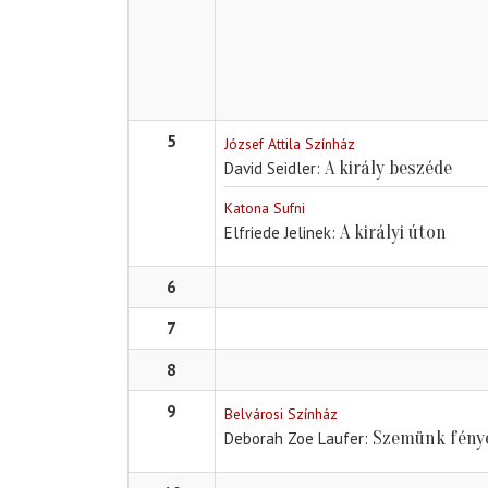
5
József Attila Színház
A király beszéde
David Seidler
Katona Sufni
A királyi úton
Elfriede Jelinek
6
7
8
9
Belvárosi Színház
Szemünk fény
Deborah Zoe Laufer