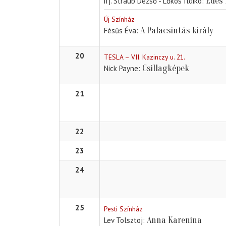
Édes
ifj. Straub Dezső - Lőkös Ildikó
Új Színház
A Palacsintás király
Fésűs Éva
20
TESLA – VII. Kazinczy u. 21.
Csillagképek
Nick Payne
21
22
23
24
25
Pesti Színház
Anna Karenina
Lev Tolsztoj