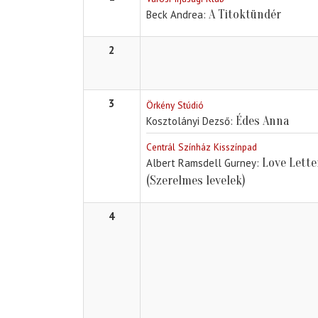
A Titoktündér
Beck Andrea
2
3
Örkény Stúdió
Édes Anna
Kosztolányi Dezső
Centrál Színház Kisszínpad
Love Lette
Albert Ramsdell Gurney
(Szerelmes levelek)
4