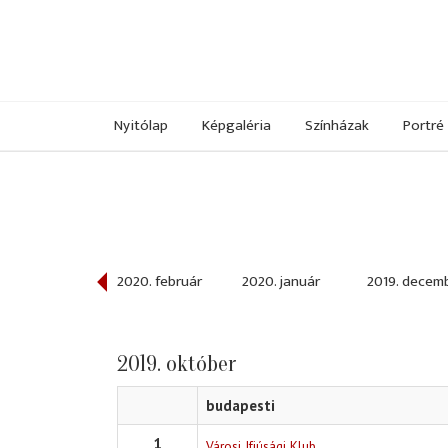
Nyitólap
Képgaléria
Színházak
Portré
020. március
2020. február
2020. január
2019. decem
2019. október
budapesti
1
Városi Ifjúsági Klub