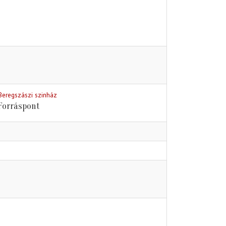
Beregszászi szinház
Forráspont