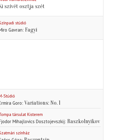
Ki szívét osztja szét
Színpadi stúdió
Fagyi
Miro Gavran
M-Stúdió
Variations: No. 1
Ermira Goro
Tompa társulat Kisterem
Raszkolnyikov
Fjodor Mihajlovics Dosztojevszkij
Szatmári színház
Raszputyin
Szőcs Géza