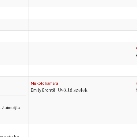
Miskolc kamara
Üvöltő szelek
Emily Brontë
un Zaimoğlu