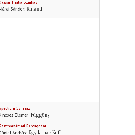
Kassai Thália Színház
Kaland
Márai Sándor
Spectrum Színház
Függöny
Kincses Elemér
Szatmárnémeti Bábtagozat
Egy kupac Kufli
Dániel András