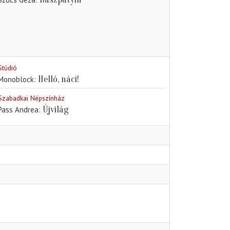
Stúdió
Helló, náci!
Monoblock
Szabadkai Népszínház
Újvilág
Pass Andrea