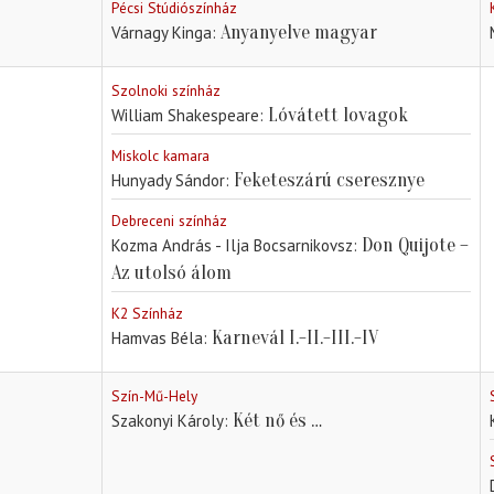
Pécsi Stúdiószínház
Anyanyelve magyar
Várnagy Kinga
Szolnoki színház
Lóvátett lovagok
William Shakespeare
Miskolc kamara
Feketeszárú cseresznye
Hunyady Sándor
Debreceni színház
Don Quijote –
Kozma András - Ilja Bocsarnikovsz
Az utolsó álom
K2 Színház
Karnevál I.-II.-III.-IV
Hamvas Béla
Szín-Mű-Hely
Két nő és …
Szakonyi Károly