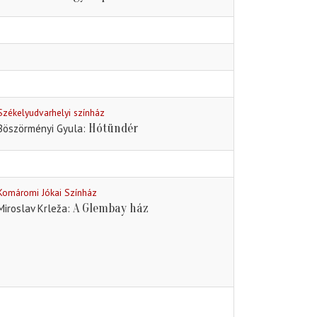
Székelyudvarhelyi színház
Hótündér
Böszörményi Gyula
Komáromi Jókai Színház
A Glembay ház
Miroslav Krleža