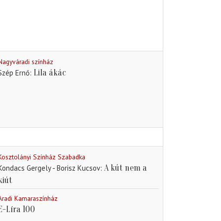
Nagyváradi színház
Lila ákác
Szép Ernő
Kosztolányi Színház Szabadka
A kút nem a
Kondacs Gergely - Borisz Kucsov
kiút
Aradi Kamaraszínház
E-Líra 100