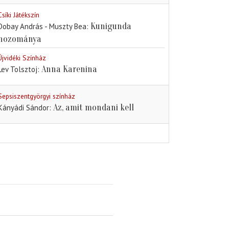
Csíki Játékszín
Kunigunda
Dobay András - Muszty Bea
hozománya
Újvidéki Színház
Anna Karenina
Lev Tolsztoj
Sepsiszentgyörgyi színház
Az, amit mondani kell
Kányádi Sándor