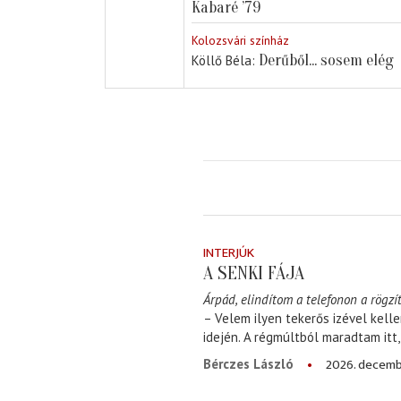
Kabaré ’79
Kolozsvári színház
Derűből... sosem elég
Köllő Béla
INTERJÚK
A SENKI FÁJA
Árpád, elindítom a telefonon a rögzít
– Velem ilyen tekerős izével kell
idején. A régmúltból maradtam itt
2026. decemb
Bérczes László