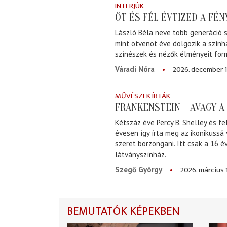
INTERJÚK
ÖT ÉS FÉL ÉVTIZED A FÉ
László Béla neve több generáció s
mint ötvenöt éve dolgozik a szính
színészek és nézők élményeit for
2026. december 1
Váradi Nóra
MŰVÉSZEK ÍRTÁK
FRANKENSTEIN – AVAGY 
Kétszáz éve Percy B. Shelley és fe
évesen így írta meg az ikonikussá
szeret borzongani. Itt csak a 16 
látványszínház.
2026. március 
Szegő György
BEMUTATÓK KÉPEKBEN