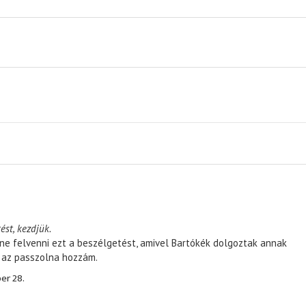
ést, kezdjük.
ene felvenni ezt a beszélgetést, amivel Bartókék dolgoztak annak
, az passzolna hozzám.
er 28.