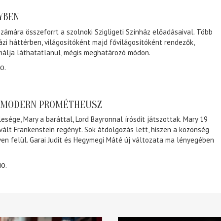
NYBEN
zámára összeforrt a szolnoki Szigligeti Színház előadásaival. Több
ázi háttérben, világosítóként majd fővilágosítóként rendezők,
málja láthatatlanul, mégis meghatározó módon.
0.
A MODERN PROMÉTHEUSZ
lesége, Mary a baráttal, Lord Bayronnal írósdit játszottak. Mary 19
 vált Frankenstein regényt. Sok átdolgozás lett, hiszen a közönség
éven felül. Garai Judit és Hegymegi Máté új változata ma lényegében
10.