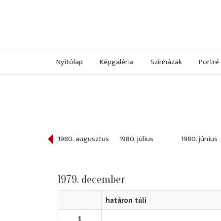
Nyitólap
Képgaléria
Színházak
Portré
980. szeptember
1980. augusztus
1980. július
1980. június
1979. december
határon túli
1