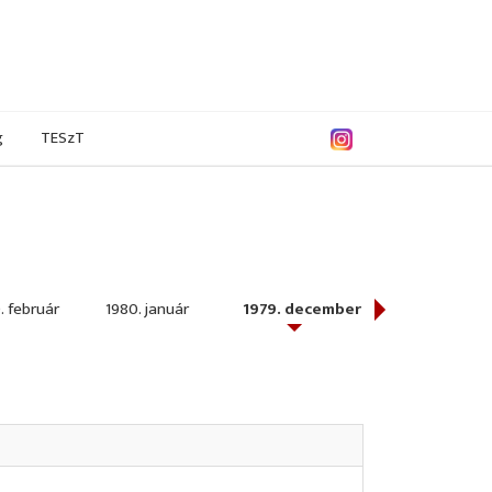
g
TESzT
. február
1980. január
1979. december
1979. november