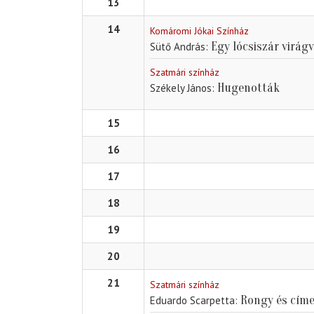
13
14
Komáromi Jókai Színház
Egy lócsiszár virág
Sütő András
Szatmári színház
Hugenották
Székely János
15
16
17
18
19
20
21
Szatmári színház
Rongy és címe
Eduardo Scarpetta