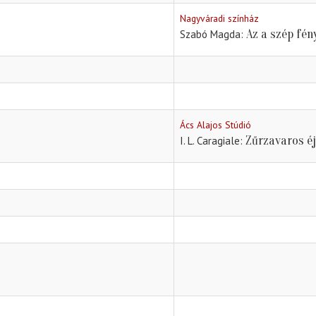
Nagyváradi színház
Az a szép fén
Szabó Magda
Ács Alajos Stúdió
Zűrzavaros é
I. L. Caragiale