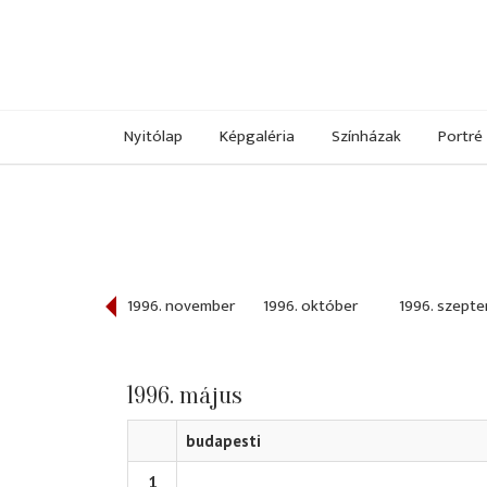
Nyitólap
Képgaléria
Színházak
Portré
996. december
1996. november
1996. október
1996. szept
1996. május
budapesti
1