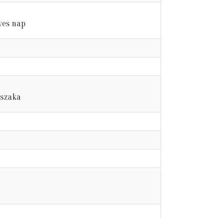
yes nap
jszaka