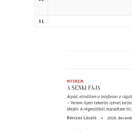
31
INTERJÚK
A SENKI FÁJA
Árpád, elindítom a telefonon a rögzít
– Velem ilyen tekerős izével kell
idején. A régmúltból maradtam itt
2026. decemb
Bérczes László