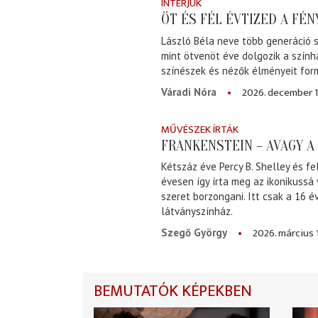
INTERJÚK
ÖT ÉS FÉL ÉVTIZED A FÉ
László Béla neve több generáció s
mint ötvenöt éve dolgozik a szính
színészek és nézők élményeit for
2026. december 1
Váradi Nóra
MŰVÉSZEK ÍRTÁK
FRANKENSTEIN – AVAGY 
Kétszáz éve Percy B. Shelley és fe
évesen így írta meg az ikonikussá
szeret borzongani. Itt csak a 16 
látványszínház.
2026. március 
Szegő György
BEMUTATÓK KÉPEKBEN