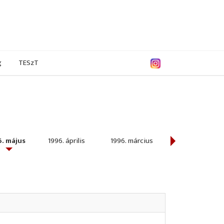
g
TESzT
6. május
1996. április
1996. március
1996. február