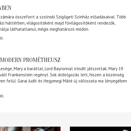
NYBEN
zámára összeforrt a szolnoki Szigligeti Színház előadásaival. Több
ázi háttérben, világosítóként majd fővilágosítóként rendezők,
málja láthatatlanul, mégis meghatározó módon.
0.
A MODERN PROMÉTHEUSZ
lesége, Mary a baráttal, Lord Bayronnal írósdit játszottak. Mary 19
 vált Frankenstein regényt. Sok átdolgozás lett, hiszen a közönség
éven felül. Garai Judit és Hegymegi Máté új változata ma lényegében
10.