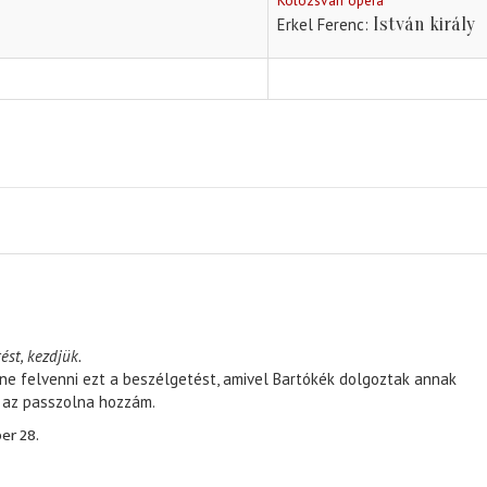
Kolozsvári opera
István király
Erkel Ferenc
ést, kezdjük.
ene felvenni ezt a beszélgetést, amivel Bartókék dolgoztak annak
, az passzolna hozzám.
er 28.