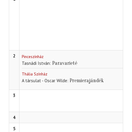
2
Pinceszínház
Paravarieté
Tasnádi István
Thália Színház
Premierajándék
A társulat - Oscar Wilde
3
4
5