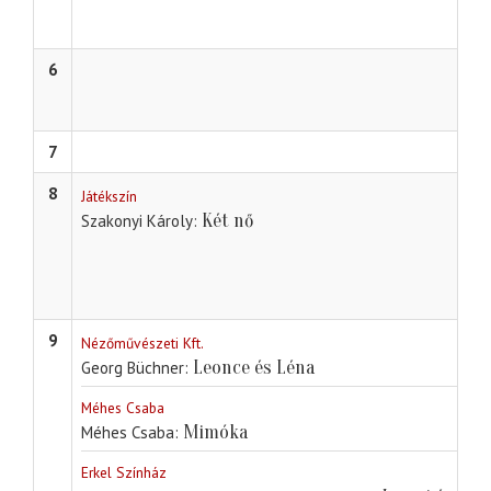
6
7
8
Játékszín
Két nő
Szakonyi Károly
9
Nézőművészeti Kft.
Leonce és Léna
Georg Büchner
Méhes Csaba
Mimóka
Méhes Csaba
Erkel Színház