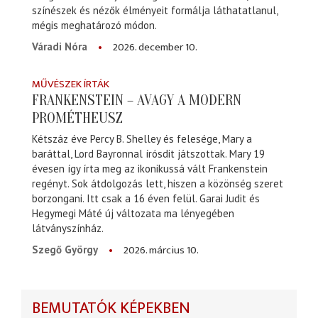
színészek és nézők élményeit formálja láthatatlanul,
mégis meghatározó módon.
2026. december 10.
Váradi Nóra
MŰVÉSZEK ÍRTÁK
FRANKENSTEIN – AVAGY A MODERN
PROMÉTHEUSZ
Kétszáz éve Percy B. Shelley és felesége, Mary a
baráttal, Lord Bayronnal írósdit játszottak. Mary 19
évesen így írta meg az ikonikussá vált Frankenstein
regényt. Sok átdolgozás lett, hiszen a közönség szeret
borzongani. Itt csak a 16 éven felül. Garai Judit és
Hegymegi Máté új változata ma lényegében
látványszínház.
2026. március 10.
Szegő György
BEMUTATÓK KÉPEKBEN