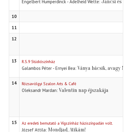
Jancsi és Jul
Engelbert Humperdinck - Adelheid Wette
10
11
12
13
R.S.9 Stúdiószínház
Ványa bácsik, avagy Nyar
Galambos Péter - Ernyei Bea
14
Rózsavölgyi Szalon Arts & Café
Valentin nap éjszakája
Oleksandr Mardan
15
Az eredeti bemutató a Vígszínház háziszínpadán volt.
Mondjad, Atikám!
József Attila