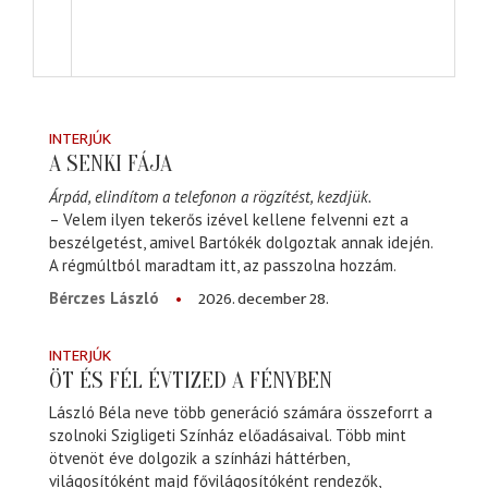
INTERJÚK
A SENKI FÁJA
Árpád, elindítom a telefonon a rögzítést, kezdjük.
– Velem ilyen tekerős izével kellene felvenni ezt a
beszélgetést, amivel Bartókék dolgoztak annak idején.
A régmúltból maradtam itt, az passzolna hozzám.
2026. december 28.
Bérczes László
INTERJÚK
ÖT ÉS FÉL ÉVTIZED A FÉNYBEN
László Béla neve több generáció számára összeforrt a
szolnoki Szigligeti Színház előadásaival. Több mint
ötvenöt éve dolgozik a színházi háttérben,
világosítóként majd fővilágosítóként rendezők,