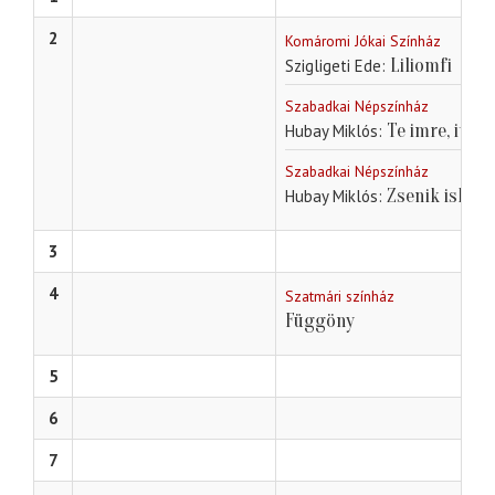
2
Komáromi Jókai Színház
Liliomfi
Szigligeti Ede
Szabadkai Népszínház
Te imre, itt 
Hubay Miklós
Szabadkai Népszínház
Zsenik iskolá
Hubay Miklós
3
4
Szatmári színház
Függöny
5
6
7