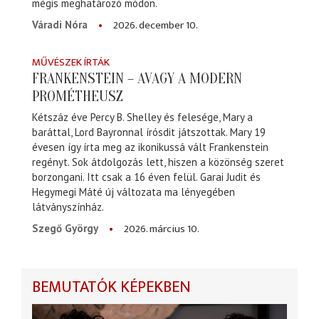
mégis meghatározó módon.
2026. december 10.
Váradi Nóra
MŰVÉSZEK ÍRTÁK
FRANKENSTEIN – AVAGY A MODERN
PROMÉTHEUSZ
Kétszáz éve Percy B. Shelley és felesége, Mary a
baráttal, Lord Bayronnal írósdit játszottak. Mary 19
évesen így írta meg az ikonikussá vált Frankenstein
regényt. Sok átdolgozás lett, hiszen a közönség szeret
borzongani. Itt csak a 16 éven felül. Garai Judit és
Hegymegi Máté új változata ma lényegében
látványszínház.
2026. március 10.
Szegő György
BEMUTATÓK KÉPEKBEN