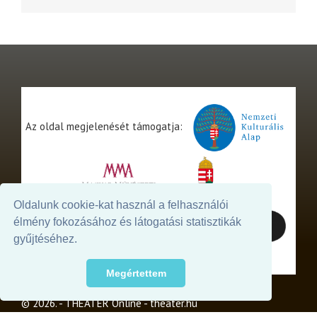
Az oldal megjelenését támogatja:
Oldalunk cookie-kat használ a felhasználói
élmény fokozásához és látogatási statisztikák
gyűjtéséhez.
Megértettem
© 2026. - THEATER Online -
theater.hu