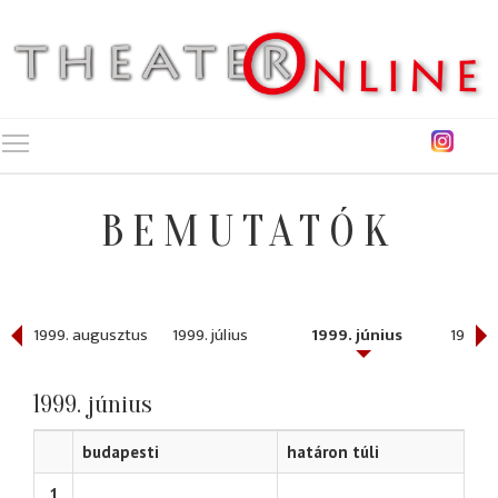
Toggle main menu visibility
BEMUTATÓK
ber
1999. augusztus
1999. július
1999. június
1999. 
1999. június
budapesti
határon túli
1