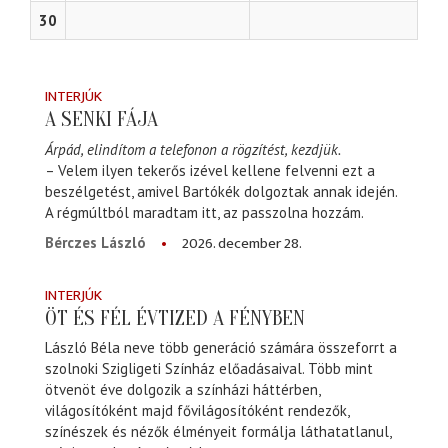
30
INTERJÚK
A SENKI FÁJA
Árpád, elindítom a telefonon a rögzítést, kezdjük.
– Velem ilyen tekerős izével kellene felvenni ezt a
beszélgetést, amivel Bartókék dolgoztak annak idején.
A régmúltból maradtam itt, az passzolna hozzám.
2026. december 28.
Bérczes László
INTERJÚK
ÖT ÉS FÉL ÉVTIZED A FÉNYBEN
László Béla neve több generáció számára összeforrt a
szolnoki Szigligeti Színház előadásaival. Több mint
ötvenöt éve dolgozik a színházi háttérben,
világosítóként majd fővilágosítóként rendezők,
színészek és nézők élményeit formálja láthatatlanul,