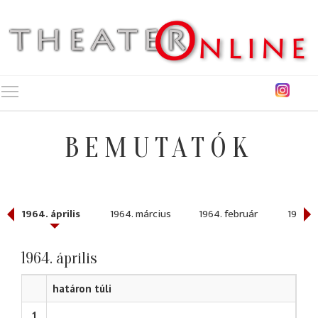
Toggle main menu visibility
BEMUTATÓK
1964. április
1964. március
1964. február
1964. 
1964. április
határon túli
1