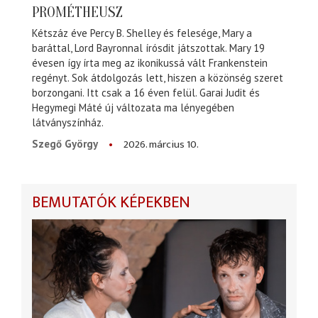
PROMÉTHEUSZ
Kétszáz éve Percy B. Shelley és felesége, Mary a
baráttal, Lord Bayronnal írósdit játszottak. Mary 19
évesen így írta meg az ikonikussá vált Frankenstein
regényt. Sok átdolgozás lett, hiszen a közönség szeret
borzongani. Itt csak a 16 éven felül. Garai Judit és
Hegymegi Máté új változata ma lényegében
látványszínház.
2026. március 10.
Szegő György
BEMUTATÓK KÉPEKBEN