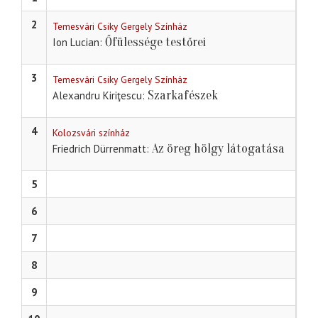
2
Temesvári Csiky Gergely Színház
Őfülessége testőrei
Ion Lucian
3
Temesvári Csiky Gergely Színház
Szarkafészek
Alexandru Kiriţescu
4
Kolozsvári színház
Az öreg hölgy látogatása
Friedrich Dürrenmatt
5
6
7
8
9