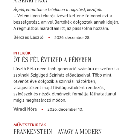
A SENKI FÁJA
Árpád, elindítom a telefonon a rögzítést, kezdjük.
– Velem ilyen tekerős izével kellene felvenni ezt a
beszélgetést, amivel Bartókék dolgoztak annak idején.
A régmúltból maradtam itt, az passzolna hozzám.
2026. december 28.
Bérczes László
INTERJÚK
ÖT ÉS FÉL ÉVTIZED A FÉNYBEN
László Béla neve több generáció számára összeforrt a
szolnoki Szigligeti Színház előadásaival. Több mint
ötvenöt éve dolgozik a színházi háttérben,
világosítóként majd fővilágosítóként rendezők,
színészek és nézők élményeit formálja láthatatlanul,
mégis meghatározó módon.
2026. december 10.
Váradi Nóra
MŰVÉSZEK ÍRTÁK
FRANKENSTEIN – AVAGY A MODERN