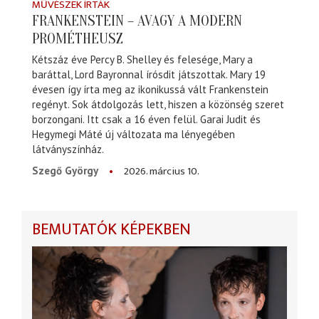
MŰVÉSZEK ÍRTÁK
FRANKENSTEIN – AVAGY A MODERN
PROMÉTHEUSZ
Kétszáz éve Percy B. Shelley és felesége, Mary a
baráttal, Lord Bayronnal írósdit játszottak. Mary 19
évesen így írta meg az ikonikussá vált Frankenstein
regényt. Sok átdolgozás lett, hiszen a közönség szeret
borzongani. Itt csak a 16 éven felül. Garai Judit és
Hegymegi Máté új változata ma lényegében
látványszínház.
2026. március 10.
Szegő György
BEMUTATÓK KÉPEKBEN