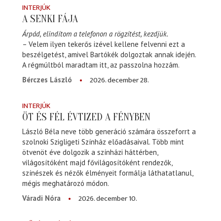
INTERJÚK
A SENKI FÁJA
Árpád, elindítom a telefonon a rögzítést, kezdjük.
– Velem ilyen tekerős izével kellene felvenni ezt a
beszélgetést, amivel Bartókék dolgoztak annak idején.
A régmúltból maradtam itt, az passzolna hozzám.
2026. december 28.
Bérczes László
INTERJÚK
ÖT ÉS FÉL ÉVTIZED A FÉNYBEN
László Béla neve több generáció számára összeforrt a
szolnoki Szigligeti Színház előadásaival. Több mint
ötvenöt éve dolgozik a színházi háttérben,
világosítóként majd fővilágosítóként rendezők,
színészek és nézők élményeit formálja láthatatlanul,
mégis meghatározó módon.
2026. december 10.
Váradi Nóra