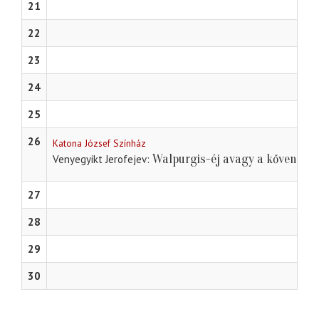
21
22
23
24
25
26
Katona József Színház
Walpurgis-éj avagy a kővendég 
Venyegyikt Jerofejev
27
28
29
30