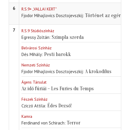
6
R.S.9+ „VALLAI KERT"
Történet az egérlyuk
Fjodor Mihajlovics Dosztojevszkij
7
R.S.9 Stúdiószínház
Szimpla szerda
Egressy Zoltán
Belvárosi Színház
Pesti barokk
Dés Mihály
Nemzeti Színház
A krokodilus
Fjodor Mihajlovics Dosztojevszkij
Ágens Társulat
Az idő fúriái – Les Furies du Temps
Fészek Színház
Édes Dezső!
Cziczó Attila
Kamra
Terror
Ferdinand von Schirach