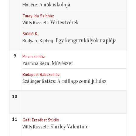
A nők iskolája
Molière
Turay Ida Színház
Vértestvérek
Willy Russell
Stúdió K.
Egy kengurukölyök naplója
Rudyard Kipling
9
Pinceszínház
Művészet
Yasmina Reza
Budapest Bábszínház
A csillagszemű juhász
Szálinger Balázs
10
11
Gaál Erzsébet Stúdió
Shirley Valentine
Willy Russell