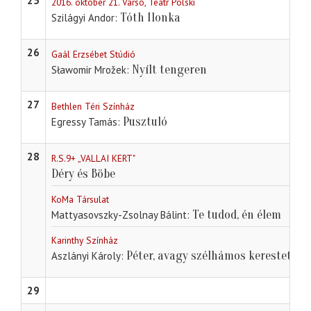
25
2016. október 21. Varsó, Teatr Polski
Tóth Ilonka
Szilágyi Andor
26
Gaál Erzsébet Stúdió
Nyílt tengeren
Sławomir Mrožek
27
Bethlen Téri Színház
Pusztuló
Egressy Tamás
28
R.S.9+ „VALLAI KERT"
Déry és Böbe
KoMa Társulat
Te tudod, én élem
Mattyasovszky-Zsolnay Bálint
Karinthy Színház
Péter, avagy szélhámos kerestetik
Aszlányi Károly
29