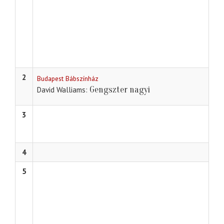
2
Budapest Bábszínház
Gengszter nagyi
David Walliams
3
4
5