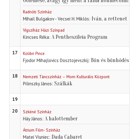
Gólemese, avagy így ment a rabbi hohmecolni!
Radnóti Színház
Iván, a rettenet
Mihail Bulgakov - Vecsei H. Miklós
Vígszíház Házi Színpad
A Pentheszileia Program
Kincses Réka
17
Kolibri Pince
Bűn és bűnhődés
Fjodor Mihajlovics Dosztojevszkij
18
Nemzeti Táncszínház – Mom Kulturális Központ
Szálkák
Pilinszky János
19
20
Szkéné Színház
A halottember
Háy János
Átrium Film- Színház
Dada Cabaret
Matei Vişniec