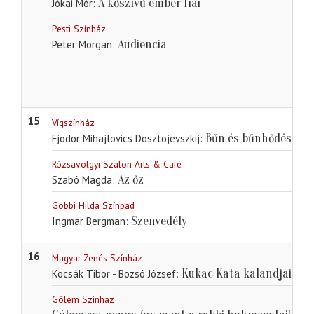
A kőszívű ember fiai
Jókai Mór
Pesti Színház
Audiencia
Peter Morgan
15
Vígszínház
Bűn és bűnhődés
Fjodor Mihajlovics Dosztojevszkij
Rózsavölgyi Szalon Arts & Café
Az őz
Szabó Magda
Gobbi Hilda Színpad
Szenvedély
Ingmar Bergman
16
Magyar Zenés Színház
Kukac Kata kalandjai
Kocsák Tibor - Bozsó József
Gólem Színház