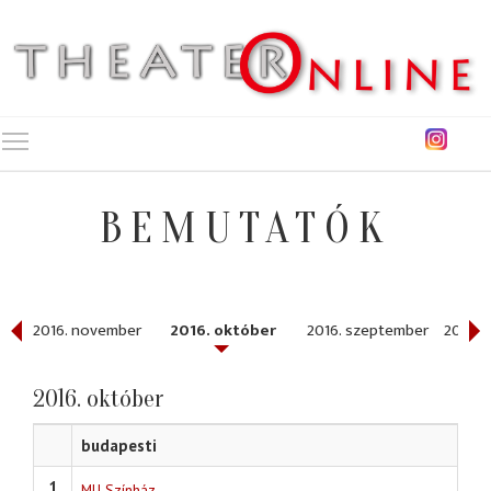
Toggle main menu visibility
BEMUTATÓK
r
2016. november
2016. október
2016. szeptember
2016. 
2016. október
budapesti
1
MU Színház