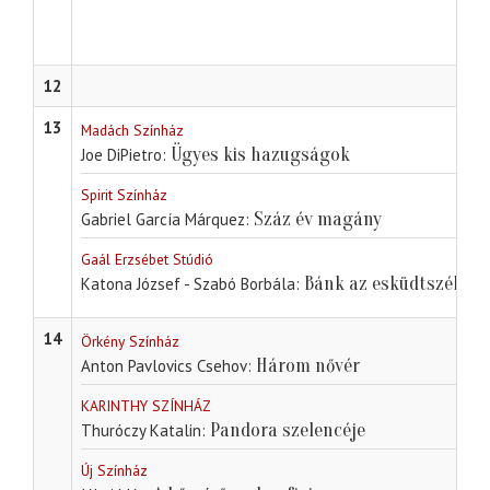
12
13
Madách Színház
Ügyes kis hazugságok
Joe DiPietro
Spirit Színház
Száz év magány
Gabriel García Márquez
Gaál Erzsébet Stúdió
Bánk az esküdtszék elő
Katona József - Szabó Borbála
14
Örkény Színház
Három nővér
Anton Pavlovics Csehov
KARINTHY SZÍNHÁZ
Pandora szelencéje
Thuróczy Katalin
Új Színház