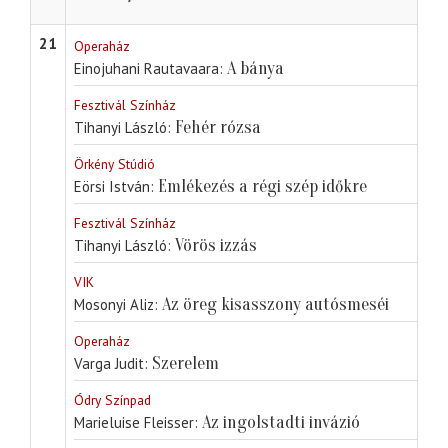
21
Operaház
A bánya
Einojuhani Rautavaara
Fesztivál Színház
Fehér rózsa
Tihanyi László
Örkény Stúdió
Emlékezés a régi szép időkre
Eörsi István
Fesztivál Színház
Vörös izzás
Tihanyi László
VIK
Az öreg kisasszony autósmeséi
Mosonyi Aliz
Operaház
Szerelem
Varga Judit
Ódry Színpad
Az ingolstadti invázió
Marieluise Fleisser