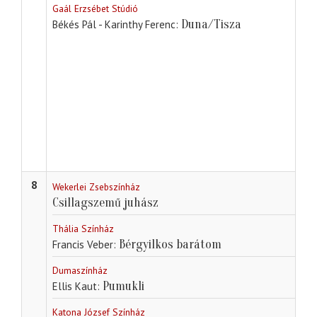
Gaál Erzsébet Stúdió
Duna/Tisza
Békés Pál - Karinthy Ferenc
8
Wekerlei Zsebszínház
Csillagszemű juhász
Thália Színház
Bérgyilkos barátom
Francis Veber
Dumaszínház
Pumukli
Ellis Kaut
Katona József Színház