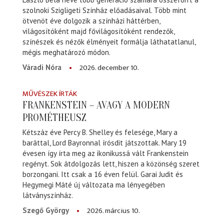
szolnoki Szigligeti Színház előadásaival. Több mint
ötvenöt éve dolgozik a színházi háttérben,
világosítóként majd fővilágosítóként rendezők,
színészek és nézők élményeit formálja láthatatlanul,
mégis meghatározó módon.
2026. december 10.
Váradi Nóra
MŰVÉSZEK ÍRTÁK
FRANKENSTEIN – AVAGY A MODERN
PROMÉTHEUSZ
Kétszáz éve Percy B. Shelley és felesége, Mary a
baráttal, Lord Bayronnal írósdit játszottak. Mary 19
évesen így írta meg az ikonikussá vált Frankenstein
regényt. Sok átdolgozás lett, hiszen a közönség szeret
borzongani. Itt csak a 16 éven felül. Garai Judit és
Hegymegi Máté új változata ma lényegében
látványszínház.
2026. március 10.
Szegő György