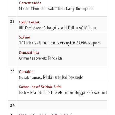
Operettszínház
Lady Budapest
Miklós Tibor - Kocsák Tibor
22
Kolibri Fészek
A bagoly, aki félt a sötétben
Jill Tomlinson
Szkéné
Tóth Krisztina – Konzervnyitó Akciócsoport
Dumaszínház
Piroska
Grimm testvérek
23
Operaház
Kádár utolsó beszéde
Novák Tamás
Katona József Színház Sufni
Pali – Maléter Pálné életmonológja szó szerint
24