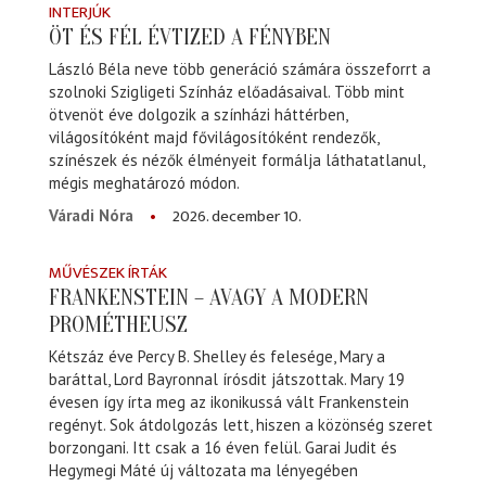
INTERJÚK
ÖT ÉS FÉL ÉVTIZED A FÉNYBEN
László Béla neve több generáció számára összeforrt a
szolnoki Szigligeti Színház előadásaival. Több mint
ötvenöt éve dolgozik a színházi háttérben,
világosítóként majd fővilágosítóként rendezők,
színészek és nézők élményeit formálja láthatatlanul,
mégis meghatározó módon.
2026. december 10.
Váradi Nóra
MŰVÉSZEK ÍRTÁK
FRANKENSTEIN – AVAGY A MODERN
PROMÉTHEUSZ
Kétszáz éve Percy B. Shelley és felesége, Mary a
baráttal, Lord Bayronnal írósdit játszottak. Mary 19
évesen így írta meg az ikonikussá vált Frankenstein
regényt. Sok átdolgozás lett, hiszen a közönség szeret
borzongani. Itt csak a 16 éven felül. Garai Judit és
Hegymegi Máté új változata ma lényegében