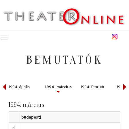
Toggle main menu visibility
BEMUTATÓK
1994. április
1994. március
1994. február
1994. 
1994. március
budapesti
1