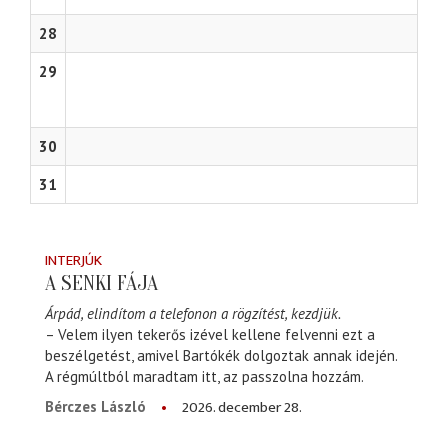
28
29
30
31
INTERJÚK
A SENKI FÁJA
Árpád, elindítom a telefonon a rögzítést, kezdjük.
– Velem ilyen tekerős izével kellene felvenni ezt a
beszélgetést, amivel Bartókék dolgoztak annak idején.
A régmúltból maradtam itt, az passzolna hozzám.
2026. december 28.
Bérczes László