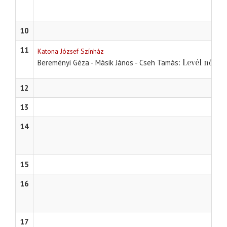
10
11
Katona József Színház
Levél nővér
Bereményi Géza - Másik János - Cseh Tamás
12
13
14
15
16
17