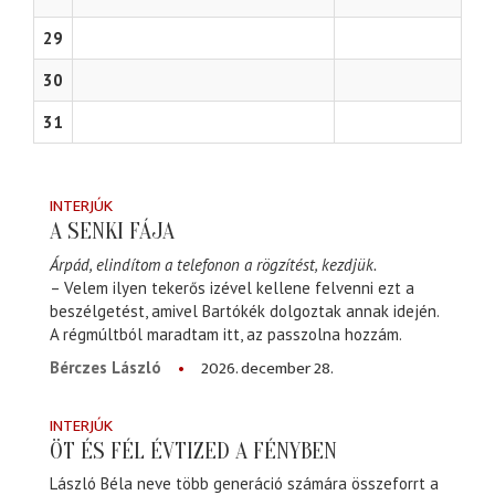
29
30
31
INTERJÚK
A SENKI FÁJA
Árpád, elindítom a telefonon a rögzítést, kezdjük.
– Velem ilyen tekerős izével kellene felvenni ezt a
beszélgetést, amivel Bartókék dolgoztak annak idején.
A régmúltból maradtam itt, az passzolna hozzám.
2026. december 28.
Bérczes László
INTERJÚK
ÖT ÉS FÉL ÉVTIZED A FÉNYBEN
László Béla neve több generáció számára összeforrt a