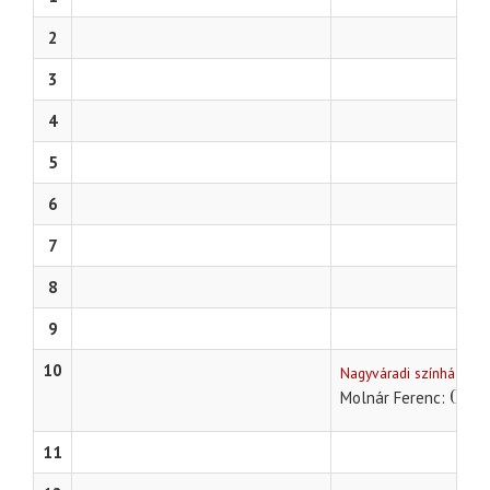
2
3
4
5
6
7
8
9
10
Nagyváradi színház
Olym
Molnár Ferenc
11