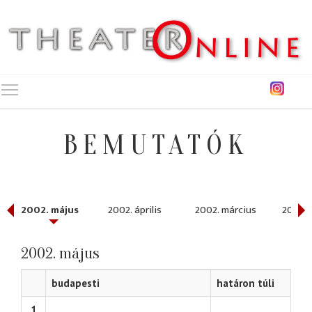
Toggle main menu visibility
BEMUTATÓK
2002. május
2002. április
2002. március
2002. 
2002. május
budapesti
határon túli
1