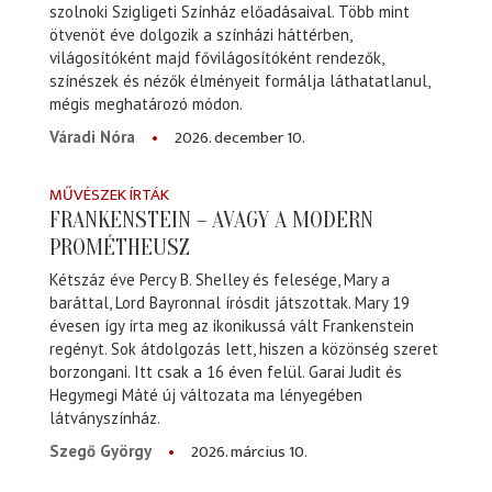
szolnoki Szigligeti Színház előadásaival. Több mint
ötvenöt éve dolgozik a színházi háttérben,
világosítóként majd fővilágosítóként rendezők,
színészek és nézők élményeit formálja láthatatlanul,
mégis meghatározó módon.
2026. december 10.
Váradi Nóra
MŰVÉSZEK ÍRTÁK
FRANKENSTEIN – AVAGY A MODERN
PROMÉTHEUSZ
Kétszáz éve Percy B. Shelley és felesége, Mary a
baráttal, Lord Bayronnal írósdit játszottak. Mary 19
évesen így írta meg az ikonikussá vált Frankenstein
regényt. Sok átdolgozás lett, hiszen a közönség szeret
borzongani. Itt csak a 16 éven felül. Garai Judit és
Hegymegi Máté új változata ma lényegében
látványszínház.
2026. március 10.
Szegő György