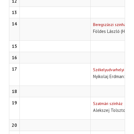
12
13
14
Beregszászi szinház
Földes László (Hobo)
15
16
17
Székelyudvarhelyi szín
Az 
Nyikolaj Erdman
18
19
Szatmári színház
Ar
Alekszej Tolsztoj
20