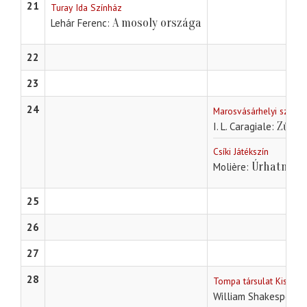
21
Turay Ida Színház
A mosoly országa
Lehár Ferenc
22
23
24
Marosvásárhelyi szinhá
Zűrza
I. L. Caragiale
Csíki Játékszín
Úrhatnám 
Molière
25
26
27
28
Tompa társulat Kistere
William Shakespeare