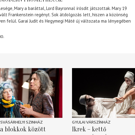
lesége, Mary a baráttal, Lord Bayronnal írósdit játszottak. Mary 19
 vált Frankenstein regényt. Sok átdolgozás lett, hiszen a közönség
éven felül. Garai Judit és Hegymegi Máté új változata ma lényegében
10.
SVÁSÁRHELYI SZINHÁZ
GYULAI VÁRSZÍNHÁZ
a blokkok között
Ikrek – kettő