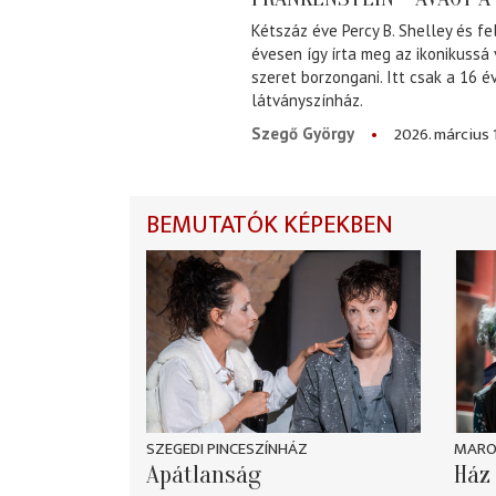
Kétszáz éve Percy B. Shelley és fe
évesen így írta meg az ikonikussá
szeret borzongani. Itt csak a 16 
látványszínház.
2026. március 
Szegő György
BEMUTATÓK KÉPEKBEN
SZEGEDI PINCESZÍNHÁZ
MARO
Apátlanság
Ház 