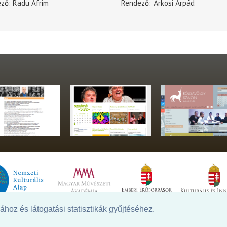
ező
Radu Afrim
Rendező
Árkosi Árpád
hoz és látogatási statisztikák gyűjtéséhez.