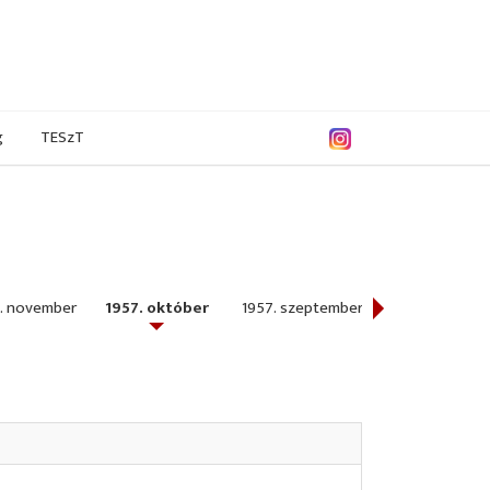
g
TESzT
. november
1957. október
1957. szeptember
1957. június