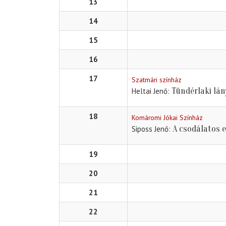
13
14
15
16
17
Szatmári színház
Tündérlaki lá
Heltai Jenő
18
Komáromi Jókai Színház
A csodálatos 
Siposs Jenő
19
20
21
22