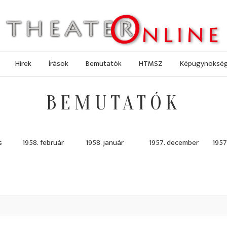
Hírek
Írások
Bemutatók
HTMSZ
Képügynöksé
BEMUTATÓK
s
1958. február
1958. január
1957. december
1957