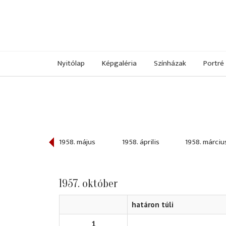
Nyitólap
Képgaléria
Színházak
Portré
958. június
1958. május
1958. április
1958. márciu
1957. október
határon túli
1