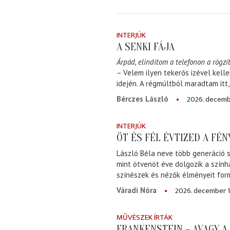
INTERJÚK
A SENKI FÁJA
Árpád, elindítom a telefonon a rögzít
– Velem ilyen tekerős izével kell
idején. A régmúltból maradtam itt
2026. decemb
Bérczes László
INTERJÚK
ÖT ÉS FÉL ÉVTIZED A FÉ
László Béla neve több generáció s
mint ötvenöt éve dolgozik a szính
színészek és nézők élményeit for
2026. december 1
Váradi Nóra
MŰVÉSZEK ÍRTÁK
FRANKENSTEIN – AVAGY 