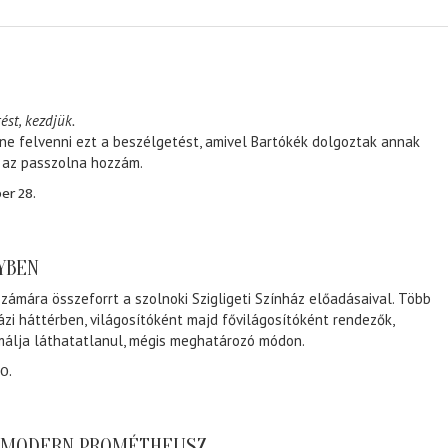
ést, kezdjük.
ene felvenni ezt a beszélgetést, amivel Bartókék dolgoztak annak
, az passzolna hozzám.
er 28.
NYBEN
zámára összeforrt a szolnoki Szigligeti Színház előadásaival. Több
ázi háttérben, világosítóként majd fővilágosítóként rendezők,
málja láthatatlanul, mégis meghatározó módon.
0.
A MODERN PROMÉTHEUSZ