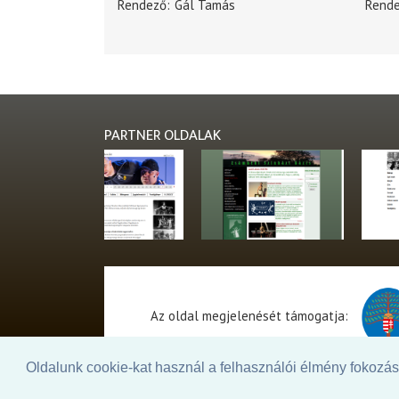
Rendező
Gál Tamás
Rend
PARTNER OLDALAK
Az oldal megjelenését támogatja:
Oldalunk cookie-kat használ a felhasználói élmény fokozásá