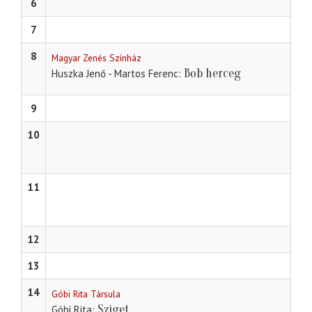
6
7
8
Magyar Zenés Színház
Bob herceg
Huszka Jenő - Martos Ferenc
9
10
11
12
13
14
Góbi Rita Társula
Sziget
Góbi Rita