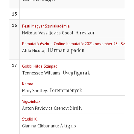
15
16
Pesti Magyar Színiakadémia
A revizor
Nyikolaj Vasziljevics Gogol
Bemutató 6szín – Online bemutató: 2021. november 25., Színhá
Hárman a padon
Aldo Nicolaj
17
Gobbi Hilda Színpad
Üvegfigurák
Tennessee Williams
Kamra
Teremtmények
Mary Shelley
Vígszínház
Sirály
Anton Pavlovics Csehov
Stúdió K.
A tigris
Gianina Cărbunariu