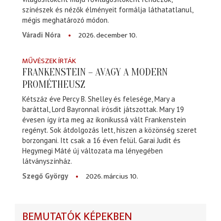
színészek és nézők élményeit formálja láthatatlanul,
mégis meghatározó módon.
2026. december 10.
Váradi Nóra
MŰVÉSZEK ÍRTÁK
FRANKENSTEIN – AVAGY A MODERN
PROMÉTHEUSZ
Kétszáz éve Percy B. Shelley és felesége, Mary a
baráttal, Lord Bayronnal írósdit játszottak. Mary 19
évesen így írta meg az ikonikussá vált Frankenstein
regényt. Sok átdolgozás lett, hiszen a közönség szeret
borzongani. Itt csak a 16 éven felül. Garai Judit és
Hegymegi Máté új változata ma lényegében
látványszínház.
2026. március 10.
Szegő György
BEMUTATÓK KÉPEKBEN