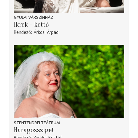
GYULAI VÁRSZÍNHÁZ
Ikrek – kettő
Rendező
Árkosi Árpád
SZENTENDREI TEÁTRUM
Haragossziget
Rendező
Widder Kristóf