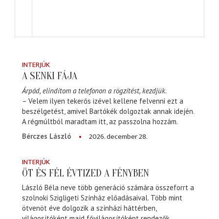
INTERJÚK
A SENKI FÁJA
Árpád, elindítom a telefonon a rögzítést, kezdjük.
– Velem ilyen tekerős izével kellene felvenni ezt a
beszélgetést, amivel Bartókék dolgoztak annak idején.
A régmúltból maradtam itt, az passzolna hozzám.
2026. december 28.
Bérczes László
INTERJÚK
ÖT ÉS FÉL ÉVTIZED A FÉNYBEN
László Béla neve több generáció számára összeforrt a
szolnoki Szigligeti Színház előadásaival. Több mint
ötvenöt éve dolgozik a színházi háttérben,
világosítóként majd fővilágosítóként rendezők,