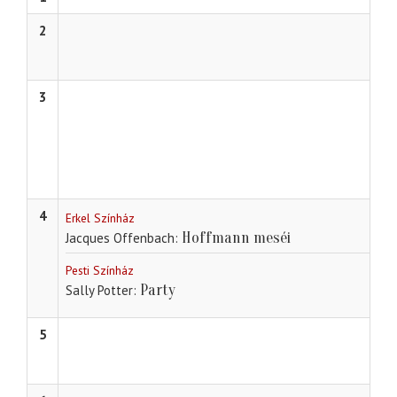
2
3
4
Erkel Színház
Hoffmann meséi
Jacques Offenbach
Pesti Színház
Party
Sally Potter
5