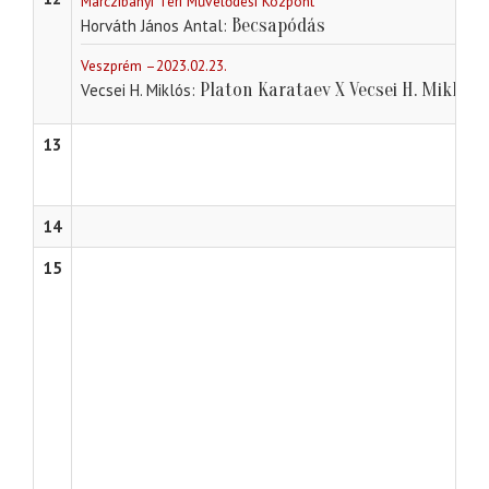
Marczibányi Téri Művelődési Központ
Becsapódás
Horváth János Antal
Veszprém –2023.02.23.
Platon Karataev X Vecsei H. Miklós
Vecsei H. Miklós
13
14
15