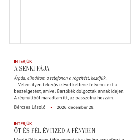
INTERJÚK
A SENKI FÁJA
Árpád, elindítom a telefonon a rögzítést, kezdjük.
– Velem ilyen tekerős izével kellene felvenni ezt a
beszélgetést, amivel Bartókék dolgoztak annak idején.
A régmúltból maradtam itt, az passzolna hozzám.
2026. december 28.
Bérczes László
INTERJÚK
ÖT ÉS FÉL ÉVTIZED A FÉNYBEN
László Béla neve több generáció számára összeforrt a