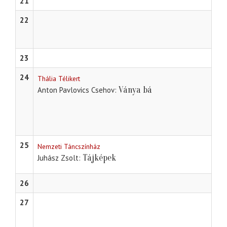
21
22
23
24
Thália Télikert
Ványa bá
Anton Pavlovics Csehov
25
Nemzeti Táncszínház
Tájképek
Juhász Zsolt
26
27