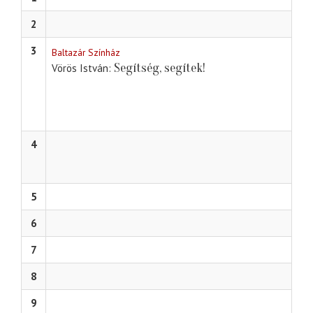
2
3
Baltazár Színház
Segítség, segítek!
Vörös István
4
5
6
7
8
9