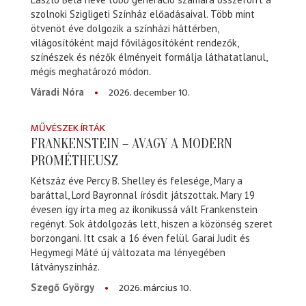
szolnoki Szigligeti Színház előadásaival. Több mint
ötvenöt éve dolgozik a színházi háttérben,
világosítóként majd fővilágosítóként rendezők,
színészek és nézők élményeit formálja láthatatlanul,
mégis meghatározó módon.
2026. december 10.
Váradi Nóra
MŰVÉSZEK ÍRTÁK
FRANKENSTEIN – AVAGY A MODERN
PROMÉTHEUSZ
Kétszáz éve Percy B. Shelley és felesége, Mary a
baráttal, Lord Bayronnal írósdit játszottak. Mary 19
évesen így írta meg az ikonikussá vált Frankenstein
regényt. Sok átdolgozás lett, hiszen a közönség szeret
borzongani. Itt csak a 16 éven felül. Garai Judit és
Hegymegi Máté új változata ma lényegében
látványszínház.
2026. március 10.
Szegő György