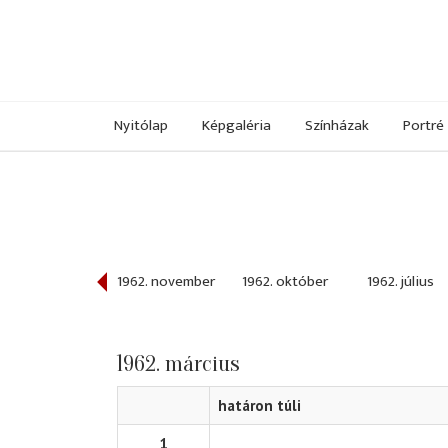
Nyitólap
Képgaléria
Színházak
Portré
962. december
1962. november
1962. október
1962. július
1962. március
határon túli
1