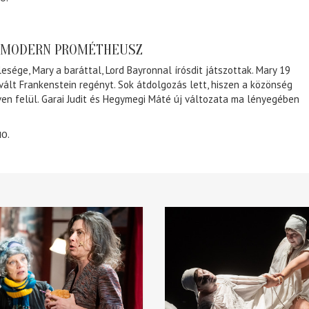
A MODERN PROMÉTHEUSZ
lesége, Mary a baráttal, Lord Bayronnal írósdit játszottak. Mary 19
 vált Frankenstein regényt. Sok átdolgozás lett, hiszen a közönség
éven felül. Garai Judit és Hegymegi Máté új változata ma lényegében
10.