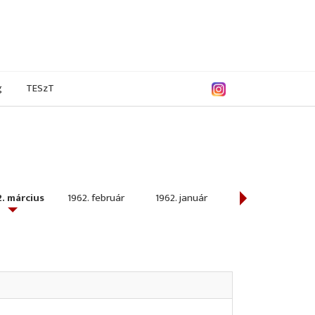
g
TESzT
. március
1962. február
1962. január
1961. december