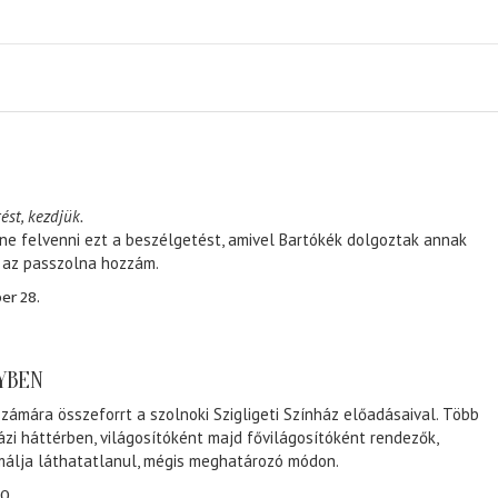
ést, kezdjük.
ene felvenni ezt a beszélgetést, amivel Bartókék dolgoztak annak
, az passzolna hozzám.
er 28.
NYBEN
zámára összeforrt a szolnoki Szigligeti Színház előadásaival. Több
ázi háttérben, világosítóként majd fővilágosítóként rendezők,
málja láthatatlanul, mégis meghatározó módon.
0.