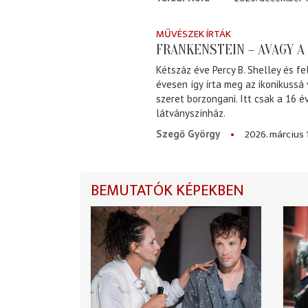
MŰVÉSZEK ÍRTÁK
FRANKENSTEIN – AVAGY 
Kétszáz éve Percy B. Shelley és fe
évesen így írta meg az ikonikussá
szeret borzongani. Itt csak a 16 
látványszínház.
2026. március 
Szegő György
BEMUTATÓK KÉPEKBEN