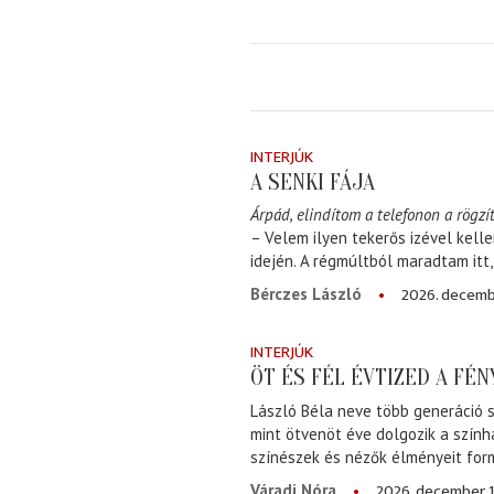
INTERJÚK
A SENKI FÁJA
Árpád, elindítom a telefonon a rögzít
– Velem ilyen tekerős izével kell
idején. A régmúltból maradtam itt
2026. decemb
Bérczes László
INTERJÚK
ÖT ÉS FÉL ÉVTIZED A FÉ
László Béla neve több generáció s
mint ötvenöt éve dolgozik a szính
színészek és nézők élményeit for
2026. december 1
Váradi Nóra