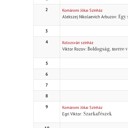
2
Komáromi Jókai Színház
Egy 
Alekszej Nikolaevich Arbuzov
3
4
Kolozsvári színház
Boldogság, merre 
Viktor Rozov
5
6
7
8
9
Komáromi Jókai Színház
Szarkafészek
Egri Viktor