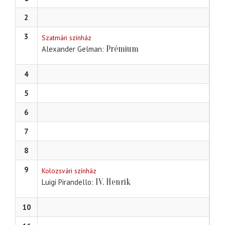
2
3
Szatmári színház
Prémium
Alexander Gelman
4
5
6
7
8
9
Kolozsvári színház
IV. Henrik
Luigi Pirandello
10