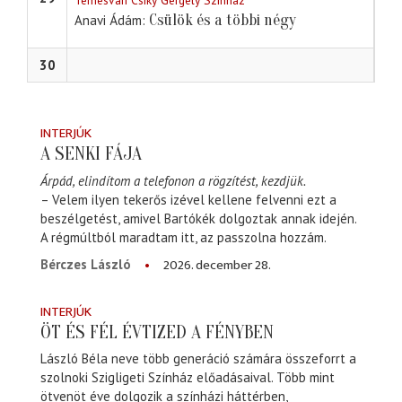
Temesvári Csiky Gergely Színház
Csülök és a többi négy
Anavi Ádám
30
INTERJÚK
A SENKI FÁJA
Árpád, elindítom a telefonon a rögzítést, kezdjük.
– Velem ilyen tekerős izével kellene felvenni ezt a
beszélgetést, amivel Bartókék dolgoztak annak idején.
A régmúltból maradtam itt, az passzolna hozzám.
2026. december 28.
Bérczes László
INTERJÚK
ÖT ÉS FÉL ÉVTIZED A FÉNYBEN
László Béla neve több generáció számára összeforrt a
szolnoki Szigligeti Színház előadásaival. Több mint
ötvenöt éve dolgozik a színházi háttérben,