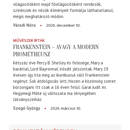
világosítóként majd fővilágosítóként rendezők,
színészek és nézők élményeit formálja láthatatlanul,
mégis meghatározó módon.
2026. december 10.
Váradi Nóra
MŰVÉSZEK ÍRTÁK
FRANKENSTEIN – AVAGY A MODERN
PROMÉTHEUSZ
Kétszáz éve Percy B. Shelley és felesége, Mary a
baráttal, Lord Bayronnal írósdit játszottak. Mary 19
évesen így írta meg az ikonikussá vált Frankenstein
regényt. Sok átdolgozás lett, hiszen a közönség szeret
borzongani. Itt csak a 16 éven felül. Garai Judit és
Hegymegi Máté új változata ma lényegében
látványszínház.
2026. március 10.
Szegő György