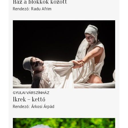
Ház a blokkok között
Rendező
Radu Afrim
GYULAI VÁRSZÍNHÁZ
Ikrek – kettő
Rendező
Árkosi Árpád