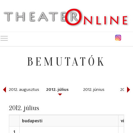
Toggle main menu visibility
BEMUTATÓK
ber
2012. augusztus
2012. július
2012. június
2012. 
2012. július
budapesti
vidéki
1