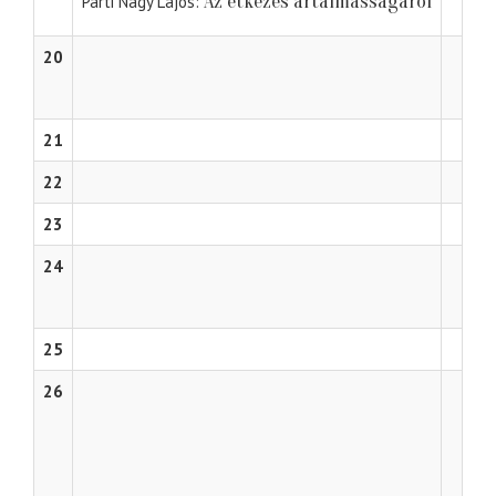
Az étkezés ártalmasságáról
Parti Nagy Lajos
20
21
22
23
24
25
26