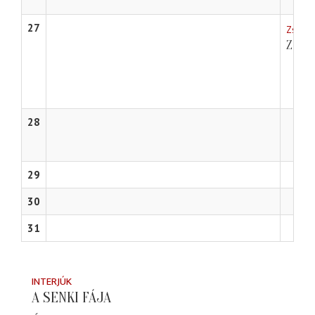
27
Zsámbé
Zará
28
29
30
31
INTERJÚK
A SENKI FÁJA