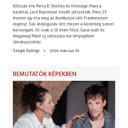
Kétszáz éve Percy B. Shelley és felesége, Mary a
baráttal, Lord Bayronnal írósdit játszottak. Mary 19
évesen így írta meg az ikonikussá vált Frankenstein
regényt. Sok átdolgozás lett, hiszen a közönség szeret
borzongani. Itt csak a 16 éven felül. Garai Judit és
Hegymegi Máté új változata ma lényegében
látványszínház.
2026. március 10.
Szegő György
BEMUTATÓK KÉPEKBEN