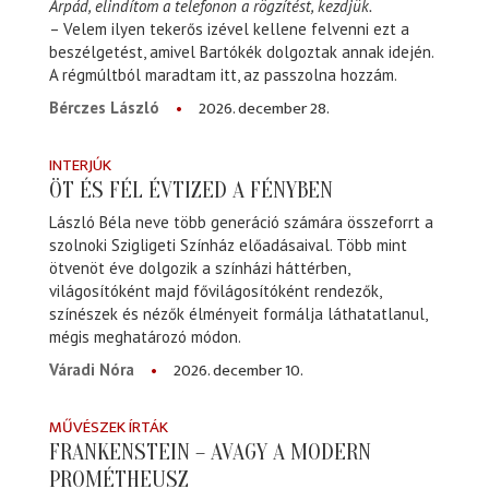
Árpád, elindítom a telefonon a rögzítést, kezdjük.
– Velem ilyen tekerős izével kellene felvenni ezt a
beszélgetést, amivel Bartókék dolgoztak annak idején.
A régmúltból maradtam itt, az passzolna hozzám.
2026. december 28.
Bérczes László
INTERJÚK
ÖT ÉS FÉL ÉVTIZED A FÉNYBEN
László Béla neve több generáció számára összeforrt a
szolnoki Szigligeti Színház előadásaival. Több mint
ötvenöt éve dolgozik a színházi háttérben,
világosítóként majd fővilágosítóként rendezők,
színészek és nézők élményeit formálja láthatatlanul,
mégis meghatározó módon.
2026. december 10.
Váradi Nóra
MŰVÉSZEK ÍRTÁK
FRANKENSTEIN – AVAGY A MODERN
PROMÉTHEUSZ