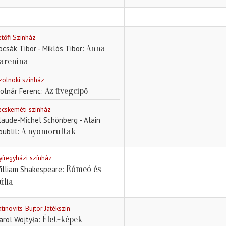
etőfi Színház
Anna
ocsák Tibor - Miklós Tibor
arenina
zolnoki színház
Az üvegcipő
olnár Ferenc
ecskeméti színház
laude-Michel Schönberg - Alain
A nyomorultak
oublil
yíregyházi színház
Rómeó és
illiam Shakespeare
úlia
atinovits-Bujtor Játékszín
Élet-képek
arol Wojtyła