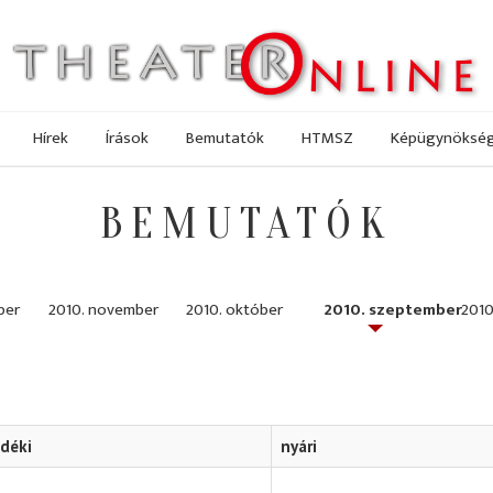
Hírek
Írások
Bemutatók
HTMSZ
Képügynöksé
BEMUTATÓK
ber
2010. november
2010. október
2010. szeptember
2010
idéki
nyári