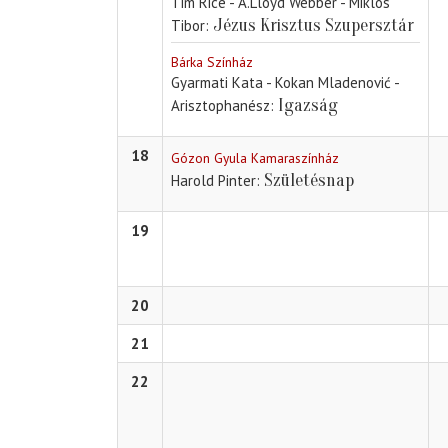
Tim Rice - A.Lloyd Webber - Miklós
Jézus Krisztus Szupersztár
Tibor
Bárka Színház
Gyarmati Kata - Kokan Mladenović -
Igazság
Arisztophanész
18
Gózon Gyula Kamaraszínház
Születésnap
Harold Pinter
19
20
21
22