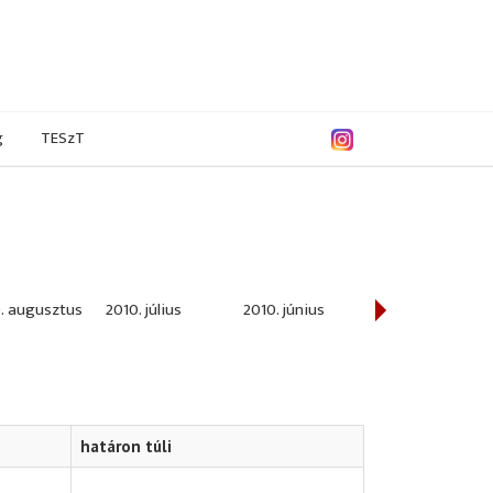
g
TESzT
. augusztus
2010. július
2010. június
2010. május
határon túli