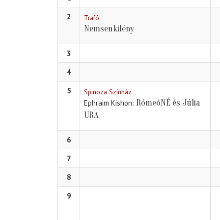
2
Trafó
Nemsenkilény
3
4
5
Spinoza Színház
RómeóNÉ és Júlia
Ephraim Kishon
URA
6
7
8
9