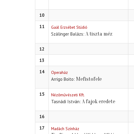
10
11
Gaál Erzsébet Stúdió
A tiszta méz
Szálinger Balázs
12
13
14
Operaház
Mefistofele
Arrigo Boito
15
Nézőművészeti Kft.
A fajok eredete
Tasnádi István
16
17
Madách Színház