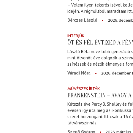
– Velem ilyen tekerős izével kell
idején. A régmúltból maradtam itt
2026. decemb
Bérczes László
INTERJÚK
ÖT ÉS FÉL ÉVTIZED A FÉ
László Béla neve több generáció s
mint ötvenöt éve dolgozik a szính
színészek és nézők élményeit for
2026. december 1
Váradi Nóra
MŰVÉSZEK ÍRTÁK
FRANKENSTEIN – AVAGY 
Kétszáz éve Percy B. Shelley és fe
évesen így írta meg az ikonikussá
szeret borzongani. Itt csak a 16 
látványszínház.
2026. március 
Szegő György