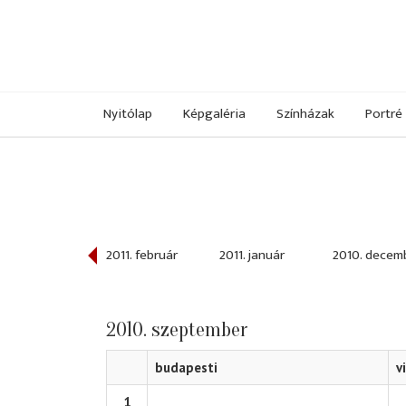
Nyitólap
Képgaléria
Színházak
Portré
011. március
2011. február
2011. január
2010. decem
2010. szeptember
budapesti
v
1