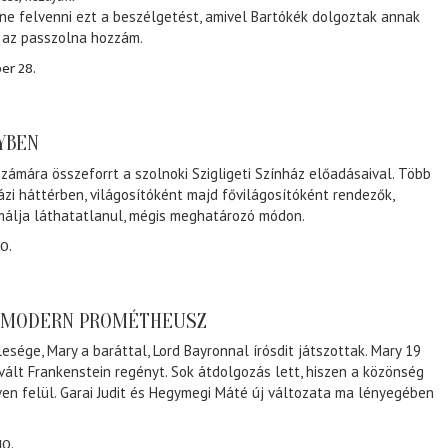
ene felvenni ezt a beszélgetést, amivel Bartókék dolgoztak annak
, az passzolna hozzám.
er 28.
NYBEN
zámára összeforrt a szolnoki Szigligeti Színház előadásaival. Több
ázi háttérben, világosítóként majd fővilágosítóként rendezők,
málja láthatatlanul, mégis meghatározó módon.
0.
A MODERN PROMÉTHEUSZ
lesége, Mary a baráttal, Lord Bayronnal írósdit játszottak. Mary 19
 vált Frankenstein regényt. Sok átdolgozás lett, hiszen a közönség
éven felül. Garai Judit és Hegymegi Máté új változata ma lényegében
10.