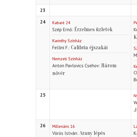
23
24
Kabaré 24
P
Érzelmes üzletek
Szép Ernő
K
K
Karinthy Színház
Calibria éjszakái
Fellini F.
S
M
Nemzeti Színház
Három
Anton Pavlovics Csehov
K
C
nővér
B
25
N
W
J
26
Millenáris 16
L
Arany lépés
Vörös István
K