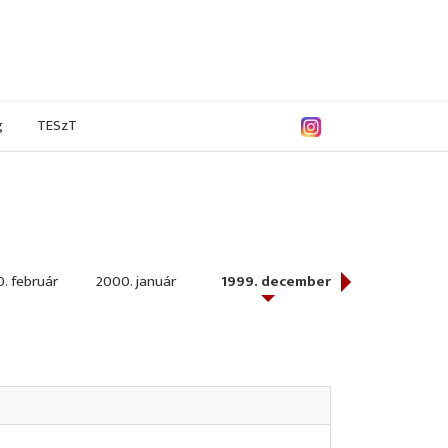
g
TESzT
. február
2000. január
1999. december
1999. november