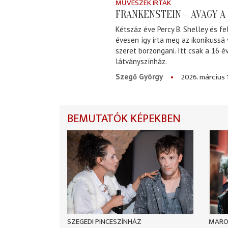
MŰVÉSZEK ÍRTÁK
FRANKENSTEIN – AVAGY 
Kétszáz éve Percy B. Shelley és fe
évesen így írta meg az ikonikussá
szeret borzongani. Itt csak a 16 
látványszínház.
2026. március 
Szegő György
BEMUTATÓK KÉPEKBEN
SZEGEDI PINCESZÍNHÁZ
MARO