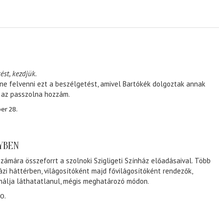
ést, kezdjük.
ene felvenni ezt a beszélgetést, amivel Bartókék dolgoztak annak
, az passzolna hozzám.
er 28.
NYBEN
zámára összeforrt a szolnoki Szigligeti Színház előadásaival. Több
ázi háttérben, világosítóként majd fővilágosítóként rendezők,
málja láthatatlanul, mégis meghatározó módon.
0.