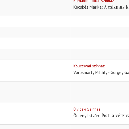
Komáromi Jókai Színház
A csizmás 
Kecskés Marika
Kolozsvári színház
Vörösmarty Mihály - Görgey G
Újvidéki Színház
Pisti a vérzi
Örkény István