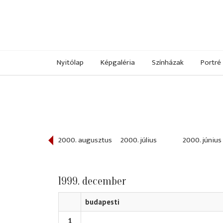
Nyitólap
Képgaléria
Színházak
Portré
000. szeptember
2000. augusztus
2000. július
2000. június
1999. december
budapesti
1