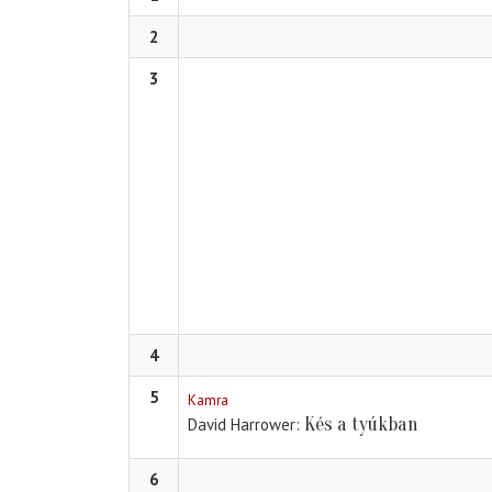
2
3
4
5
Kamra
Kés a tyúkban
David Harrower
6