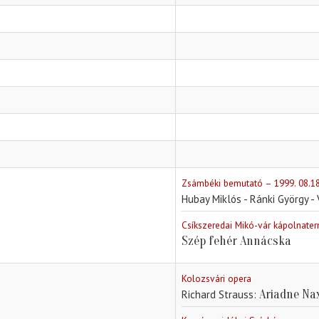
Zsámbéki bemutató – 1999. 08.18
Hubay Miklós - Ránki György -
Csíkszeredai Mikó-vár kápolnate
Szép fehér Annácska
Kolozsvári opera
Ariadne Na
Richard Strauss