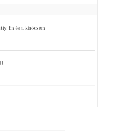
Én és a kisöcsém
hály
tt