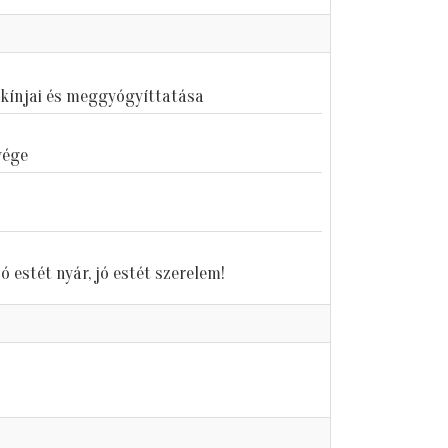
kínjai és meggyógyíttatása
vége
ó estét nyár, jó estét szerelem!