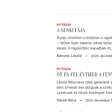
INTERJÚK
A SENKI FÁJA
Árpád, elindítom a telefonon a rögzít
– Velem ilyen tekerős izével kell
idején. A régmúltból maradtam itt
2026. decemb
Bérczes László
INTERJÚK
ÖT ÉS FÉL ÉVTIZED A FÉ
László Béla neve több generáció s
mint ötvenöt éve dolgozik a szính
színészek és nézők élményeit for
2026. december 1
Váradi Nóra