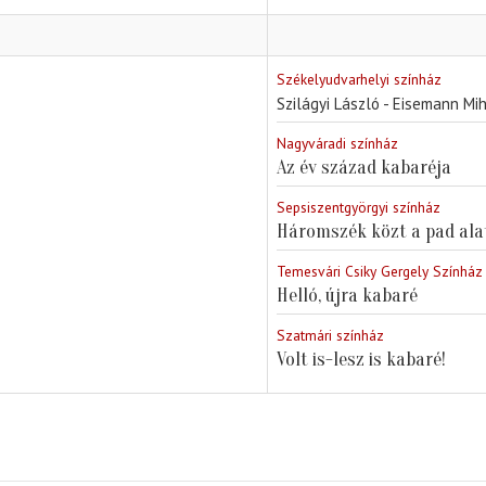
Székelyudvarhelyi színház
Szilágyi László - Eisemann Mi
Nagyváradi színház
Az év század kabaréja
Sepsiszentgyörgyi színház
Háromszék közt a pad ala
Temesvári Csiky Gergely Színház
Helló, újra kabaré
Szatmári színház
Volt is-lesz is kabaré!