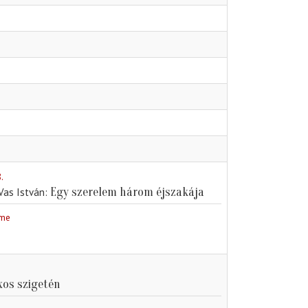
.
Egy szerelem három éjszakája
 Vas István
rme
xos szigetén