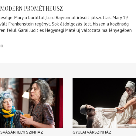
A MODERN PROMÉTHEUSZ
lesége, Mary a baráttal, Lord Bayronnal írósdit játszottak. Mary 19
 vált Frankenstein regényt. Sok átdolgozás lett, hiszen a közönség
éven felül. Garai Judit és Hegymegi Máté új változata ma lényegében
10.
SVÁSÁRHELYI SZINHÁZ
GYULAI VÁRSZÍNHÁZ