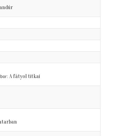
kandúr
A fátyol titkai
ábor
vatarban