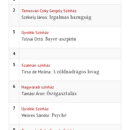
2
Temesvári Csiky Gergely Színház
Irgalmas hazugság
Székely János
3
Újvidéki Színház
Bayer-aszpirin
Tolnai Ottó
4
5
Szatmári színház
A zöldnadrágos lovag
Tirso de Molina
6
Nagyváradi színház
Ősvigasztalás
Tamási Áron
7
Újvidéki Színház
Psyché
Weöres Sándor
8