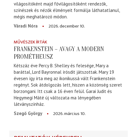
világosítóként majd fővilágosítóként rendezők,
színészek és nézők élményeit formálja láthatatlanul,
mégis meghatározó módon.
2026. december 10.
Váradi Nóra
MŰVÉSZEK ÍRTÁK
FRANKENSTEIN – AVAGY A MODERN
PROMÉTHEUSZ
Kétszáz éve Percy B. Shelley és felesége, Mary a
baráttal, Lord Bayronnal írósdit játszottak. Mary 19
évesen így írta meg az ikonikussá vált Frankenstein
regényt. Sok átdolgozás lett, hiszen a közönség szeret
borzongani. Itt csak a 16 éven felül. Garai Judit és
Hegymegi Máté új változata ma lényegében
látványszínház.
2026. március 10.
Szegő György