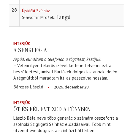
28
Újvidéki Színház
Tangó
Sławomir Mrožek
INTERJÚK
A SENKI FÁJA
Árpád, elindítom a telefonon a rögzítést, kezdjük.
– Velem ilyen tekerős izével kellene felvenni ezt a
beszélgetést, amivel Bartókék dolgoztak annak idején.
A régmúltból maradtam itt, az passzolna hozzám.
2026. december 28.
Bérczes László
INTERJÚK
ÖT ÉS FÉL ÉVTIZED A FÉNYBEN
László Béla neve több generáció számára összeforrt a
szolnoki Szigligeti Színház előadásaival. Több mint
ötvenöt éve dolgozik a színházi háttérben,