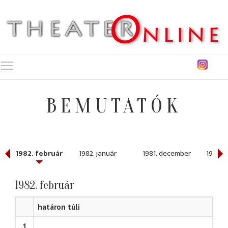
Toggle main menu visibility
BEMUTATÓK
1982. február
1982. január
1981. december
1981. 
1982. február
határon túli
1