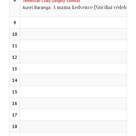
Temesvári Csiky Gergely Színház
A mama kedvence (Szicíliai védelem)
Aurel Baranga
9
10
11
12
13
14
15
16
17
18