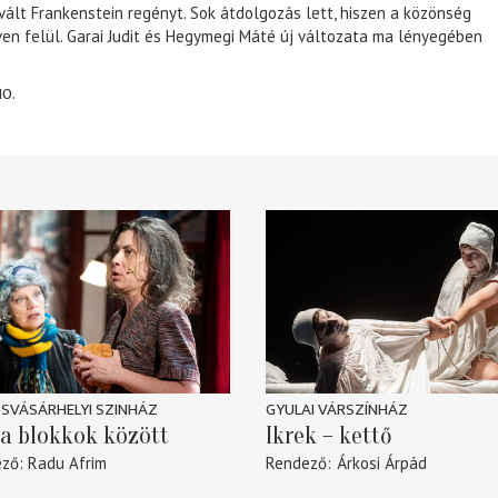
 vált Frankenstein regényt. Sok átdolgozás lett, hiszen a közönség
éven felül. Garai Judit és Hegymegi Máté új változata ma lényegében
10.
SVÁSÁRHELYI SZINHÁZ
GYULAI VÁRSZÍNHÁZ
a blokkok között
Ikrek – kettő
ező
Radu Afrim
Rendező
Árkosi Árpád