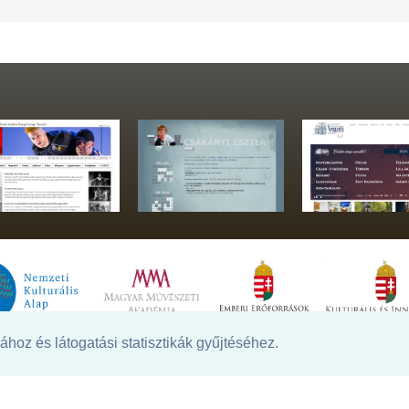
hoz és látogatási statisztikák gyűjtéséhez.