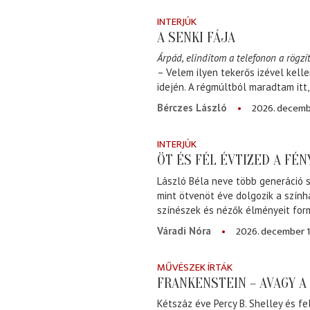
INTERJÚK
A SENKI FÁJA
Árpád, elindítom a telefonon a rögzít
– Velem ilyen tekerős izével kell
idején. A régmúltból maradtam itt
2026. decemb
Bérczes László
INTERJÚK
ÖT ÉS FÉL ÉVTIZED A FÉ
László Béla neve több generáció s
mint ötvenöt éve dolgozik a szính
színészek és nézők élményeit for
2026. december 1
Váradi Nóra
MŰVÉSZEK ÍRTÁK
FRANKENSTEIN – AVAGY 
Kétszáz éve Percy B. Shelley és fe