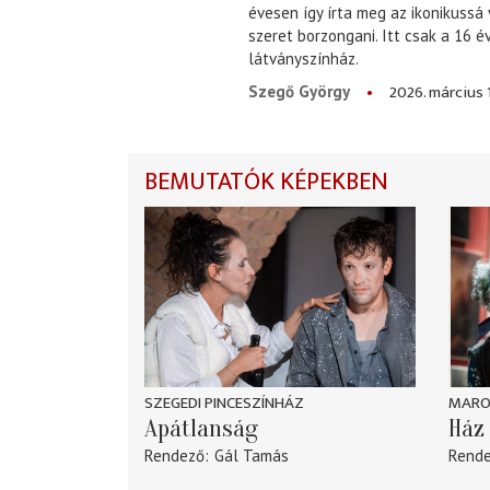
évesen így írta meg az ikonikussá
szeret borzongani. Itt csak a 16 
látványszínház.
2026. március 
Szegő György
BEMUTATÓK KÉPEKBEN
SZEGEDI PINCESZÍNHÁZ
MARO
Apátlanság
Ház 
Rendező
Gál Tamás
Rend