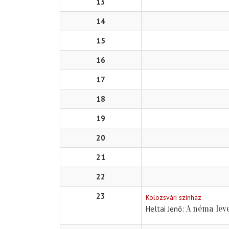
13
14
15
16
17
18
19
20
21
22
23
Kolozsvári színház
A néma lev
Heltai Jenő