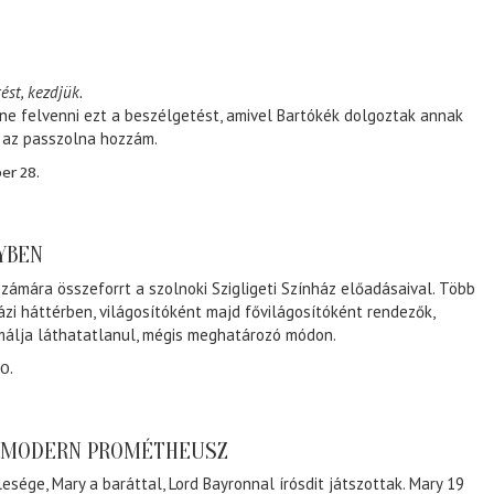
ést, kezdjük.
ene felvenni ezt a beszélgetést, amivel Bartókék dolgoztak annak
, az passzolna hozzám.
er 28.
NYBEN
zámára összeforrt a szolnoki Szigligeti Színház előadásaival. Több
ázi háttérben, világosítóként majd fővilágosítóként rendezők,
málja láthatatlanul, mégis meghatározó módon.
0.
A MODERN PROMÉTHEUSZ
lesége, Mary a baráttal, Lord Bayronnal írósdit játszottak. Mary 19