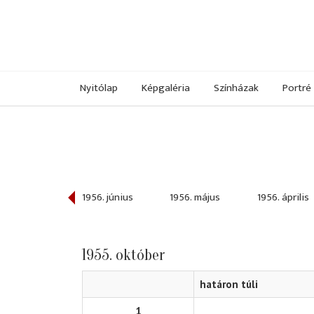
Nyitólap
Képgaléria
Színházak
Portré
956. szeptember
1956. június
1956. május
1956. április
1955. október
határon túli
1