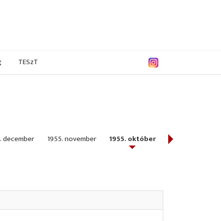
g
TESzT
. december
1955. november
1955. október
1955. szeptemb