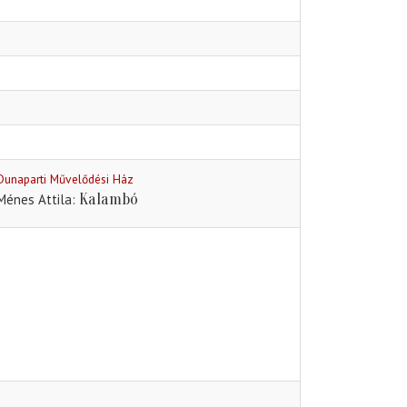
Dunaparti Művelődési Ház
Kalambó
Ménes Attila