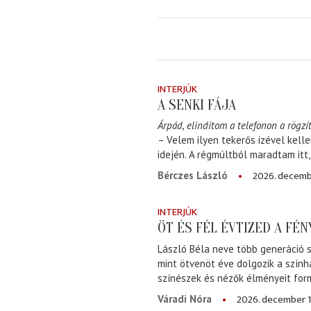
INTERJÚK
A SENKI FÁJA
Árpád, elindítom a telefonon a rögzít
– Velem ilyen tekerős izével kell
idején. A régmúltból maradtam itt
2026. decemb
Bérczes László
INTERJÚK
ÖT ÉS FÉL ÉVTIZED A FÉ
László Béla neve több generáció s
mint ötvenöt éve dolgozik a szính
színészek és nézők élményeit for
2026. december 1
Váradi Nóra