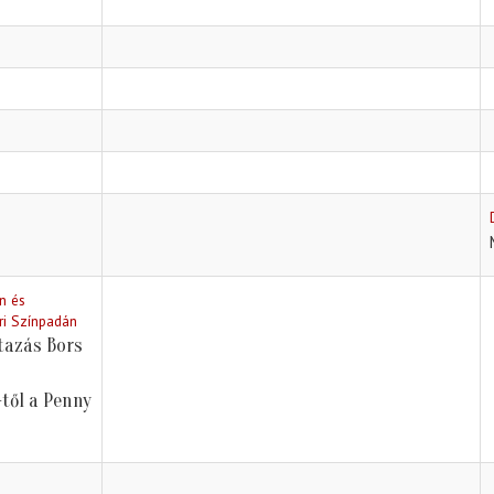
n és
ri Színpadán
tazás Bors
től a Penny