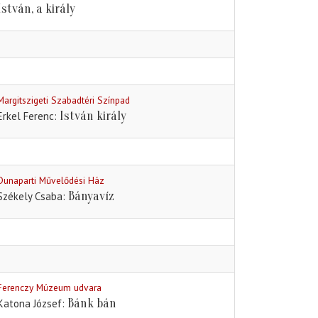
István, a király
Margitszigeti Szabadtéri Színpad
István király
Erkel Ferenc
Dunaparti Művelődési Ház
Bányavíz
Székely Csaba
Ferenczy Múzeum udvara
Bánk bán
Katona József