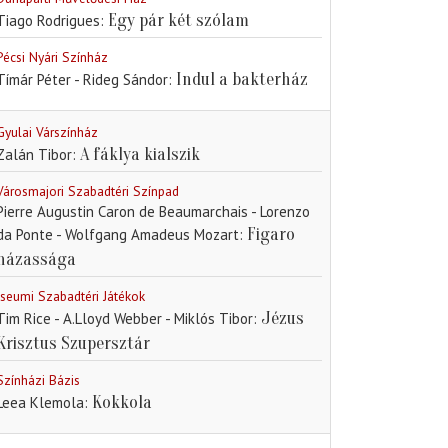
Egy pár két szólam
Tiago Rodrigues
Pécsi Nyári Színház
Indul a bakterház
Tímár Péter - Rideg Sándor
Gyulai Várszínház
A fáklya kialszik
Zalán Tibor
Városmajori Szabadtéri Színpad
Pierre Augustin Caron de Beaumarchais - Lorenzo
Figaro
da Ponte - Wolfgang Amadeus Mozart
házassága
Iseumi Szabadtéri Játékok
Jézus
Tim Rice - A.Lloyd Webber - Miklós Tibor
Krisztus Szupersztár
Színházi Bázis
Kokkola
Leea Klemola