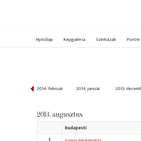
Nyitólap
Képgaléria
Színházak
Portré
014. március
2014. február
2014. január
2013. decem
2013. augusztus
budapesti
1
Jurányi Inkubátorház