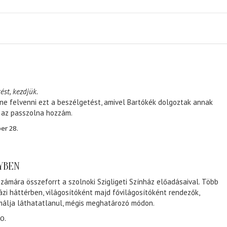
ést, kezdjük.
ene felvenni ezt a beszélgetést, amivel Bartókék dolgoztak annak
, az passzolna hozzám.
er 28.
NYBEN
zámára összeforrt a szolnoki Szigligeti Színház előadásaival. Több
ázi háttérben, világosítóként majd fővilágosítóként rendezők,
málja láthatatlanul, mégis meghatározó módon.
0.