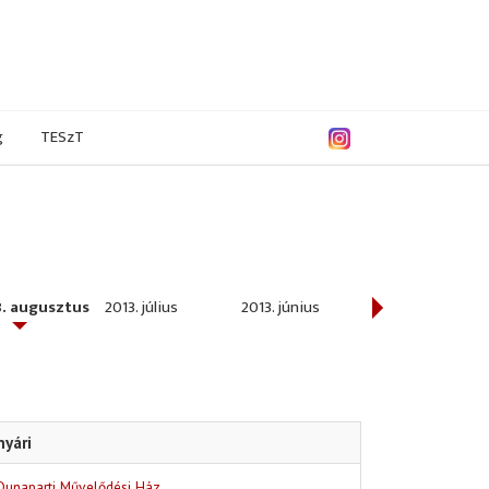
g
TESzT
3. augusztus
2013. július
2013. június
2013. május
nyári
Dunaparti Művelődési Ház