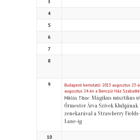
3
4
5
6
7
8
9
Budapesti bemutató: 2013 augusztus 23-á
augusztus 24-én a Benczúr Ház Szabadté
Mágikus misztikus u
Miklós Tibor
Őrmester Árva Szívek Klubjának
zenekarával a Strawberry Fields-
Lane-ig
10