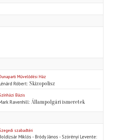
Dunaparti Művelődési Ház
Skizopolisz
Lénárd Róbert
Színházi Bázis
Állampolgári ismeretek
Mark Ravenhill
Szegedi szabadtéri
Boldizsár Miklós - Bródy János - Szörényi Levente