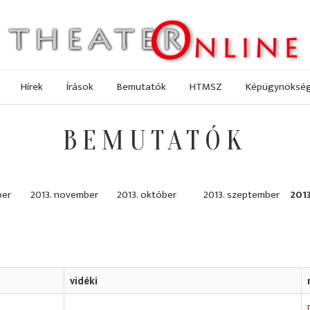
Hírek
Írások
Bemutatók
HTMSZ
Képügynöksé
BEMUTATÓK
ber
2013. november
2013. október
2013. szeptember
201
vidéki