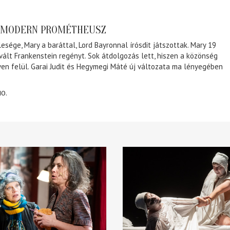
A MODERN PROMÉTHEUSZ
lesége, Mary a baráttal, Lord Bayronnal írósdit játszottak. Mary 19
 vált Frankenstein regényt. Sok átdolgozás lett, hiszen a közönség
éven felül. Garai Judit és Hegymegi Máté új változata ma lényegében
10.