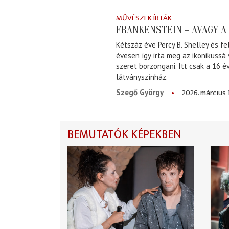
MŰVÉSZEK ÍRTÁK
FRANKENSTEIN – AVAGY 
Kétszáz éve Percy B. Shelley és fe
évesen így írta meg az ikonikussá
szeret borzongani. Itt csak a 16 
látványszínház.
2026. március 
Szegő György
BEMUTATÓK KÉPEKBEN