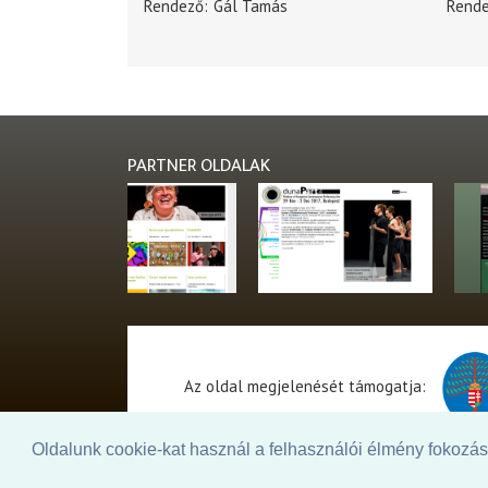
Rendező
Gál Tamás
Rend
PARTNER OLDALAK
Az oldal megjelenését támogatja:
Oldalunk cookie-kat használ a felhasználói élmény fokozásá