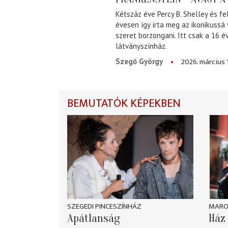
Kétszáz éve Percy B. Shelley és fe
évesen így írta meg az ikonikussá
szeret borzongani. Itt csak a 16 
látványszínház.
2026. március 
Szegő György
BEMUTATÓK KÉPEKBEN
SZEGEDI PINCESZÍNHÁZ
MARO
Apátlanság
Ház 