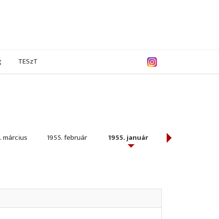
g
TESzT
. március
1955. február
1955. január
1954. december