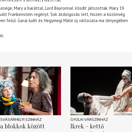
lesége, Mary a baráttal, Lord Bayronnal írósdit játszottak. Mary 19
 vált Frankenstein regényt. Sok átdolgozás lett, hiszen a közönség
éven felül. Garai Judit és Hegymegi Máté új változata ma lényegében
10.
SVÁSÁRHELYI SZINHÁZ
GYULAI VÁRSZÍNHÁZ
a blokkok között
Ikrek – kettő