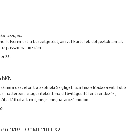
ést, kezdjük.
ene felvenni ezt a beszélgetést, amivel Bartókék dolgoztak annak
, az passzolna hozzám.
er 28.
NYBEN
zámára összeforrt a szolnoki Szigligeti Színház előadásaival. Több
ázi háttérben, világosítóként majd fővilágosítóként rendezők,
málja láthatatlanul, mégis meghatározó módon.
0.
A MODERN PROMÉTHEUSZ