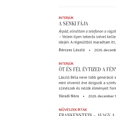
INTERJÚK
A SENKI FÁJA
Árpád, elindítom a telefonon a rögzít
– Velem ilyen tekerős izével kell
idején. A régmúltból maradtam itt
2026. decemb
Bérczes László
INTERJÚK
ÖT ÉS FÉL ÉVTIZED A FÉ
László Béla neve több generáció s
mint ötvenöt éve dolgozik a szính
színészek és nézők élményeit for
2026. december 1
Váradi Nóra
MŰVÉSZEK ÍRTÁK
FRANKENSTEIN – AVAGY 