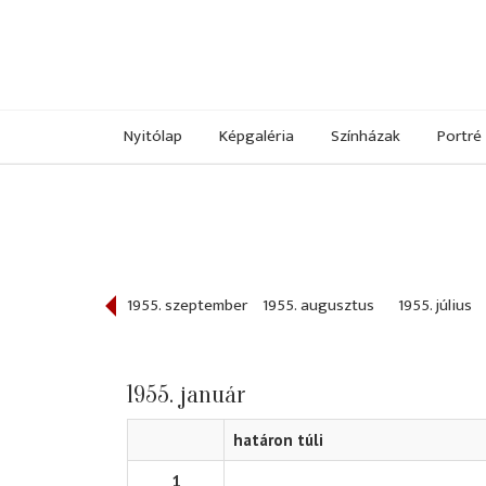
Nyitólap
Képgaléria
Színházak
Portré
955. október
1955. szeptember
1955. augusztus
1955. július
1955. január
határon túli
1