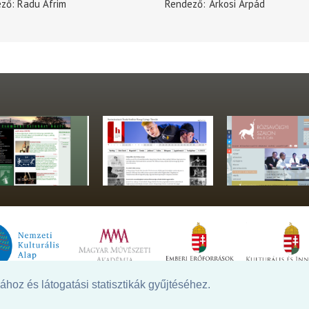
ező
Radu Afrim
Rendező
Árkosi Árpád
hoz és látogatási statisztikák gyűjtéséhez.