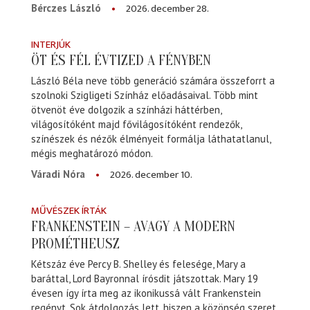
2026. december 28.
Bérczes László
INTERJÚK
ÖT ÉS FÉL ÉVTIZED A FÉNYBEN
László Béla neve több generáció számára összeforrt a
szolnoki Szigligeti Színház előadásaival. Több mint
ötvenöt éve dolgozik a színházi háttérben,
világosítóként majd fővilágosítóként rendezők,
színészek és nézők élményeit formálja láthatatlanul,
mégis meghatározó módon.
2026. december 10.
Váradi Nóra
MŰVÉSZEK ÍRTÁK
FRANKENSTEIN – AVAGY A MODERN
PROMÉTHEUSZ
Kétszáz éve Percy B. Shelley és felesége, Mary a
baráttal, Lord Bayronnal írósdit játszottak. Mary 19
évesen így írta meg az ikonikussá vált Frankenstein
regényt. Sok átdolgozás lett, hiszen a közönség szeret