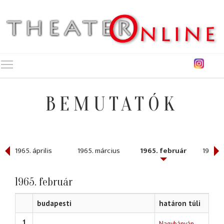
Toggle main menu visibility
BEMUTATÓK
1965. április
1965. március
1965. február
1965. 
1965. február
budapesti
határon túli
1
Nagybányán