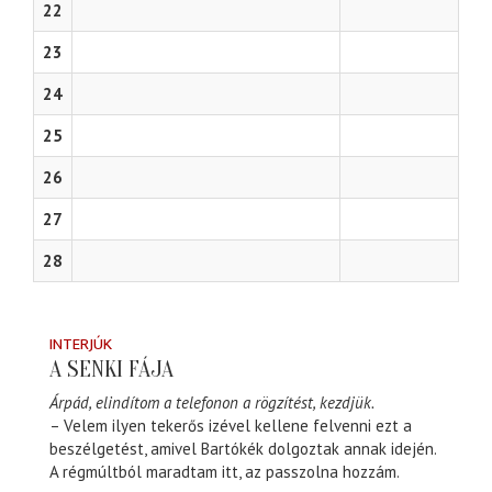
22
23
24
25
26
27
28
INTERJÚK
A SENKI FÁJA
Árpád, elindítom a telefonon a rögzítést, kezdjük.
– Velem ilyen tekerős izével kellene felvenni ezt a
beszélgetést, amivel Bartókék dolgoztak annak idején.
A régmúltból maradtam itt, az passzolna hozzám.