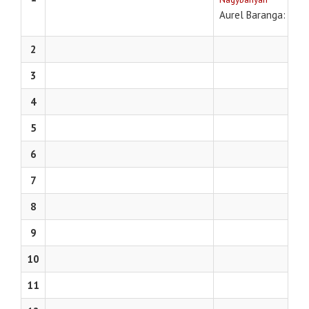
Leg
Aurel Baranga
2
3
4
5
6
7
8
9
10
11