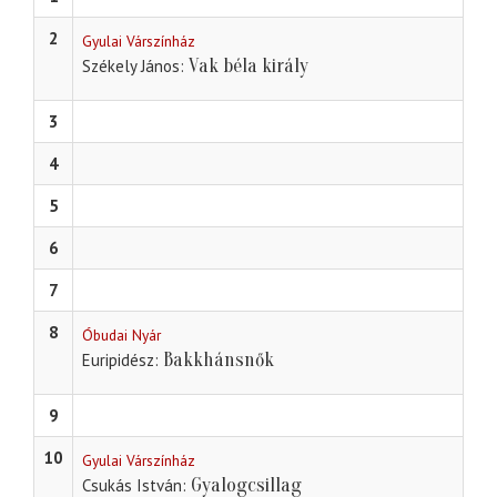
2
Gyulai Várszínház
Vak béla király
Székely János
3
4
5
6
7
8
Óbudai Nyár
Bakkhánsnők
Euripidész
9
10
Gyulai Várszínház
Gyalogcsillag
Csukás István