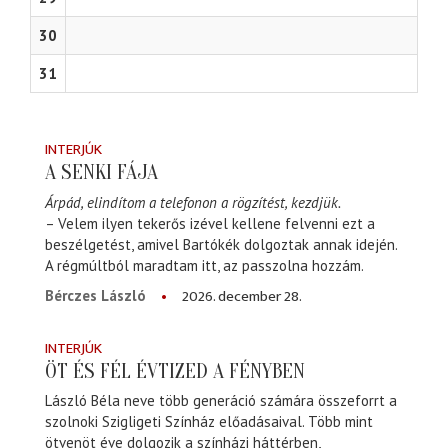
30
31
INTERJÚK
A SENKI FÁJA
Árpád, elindítom a telefonon a rögzítést, kezdjük.
– Velem ilyen tekerős izével kellene felvenni ezt a
beszélgetést, amivel Bartókék dolgoztak annak idején.
A régmúltból maradtam itt, az passzolna hozzám.
2026. december 28.
Bérczes László
INTERJÚK
ÖT ÉS FÉL ÉVTIZED A FÉNYBEN
László Béla neve több generáció számára összeforrt a
szolnoki Szigligeti Színház előadásaival. Több mint
ötvenöt éve dolgozik a színházi háttérben,