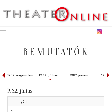
Toggle main menu visibility
BEMUTATÓK
ber
1982. augusztus
1982. július
1982. június
1982. 
1982. július
nyári
1