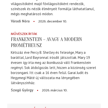
világosítóként majd fővilágosítóként rendezők,
színészek és nézők élményeit formálja láthatatlanul,
mégis meghatározó módon.
2026. december 10.
Váradi Nóra
MŰVÉSZEK ÍRTÁK
FRANKENSTEIN – AVAGY A MODERN
PROMÉTHEUSZ
Kétszáz éve Percy B. Shelley és felesége, Mary a
baráttal, Lord Bayronnal írósdit játszottak. Mary 19
évesen így írta meg az ikonikussá vált Frankenstein
regényt. Sok átdolgozás lett, hiszen a közönség szeret
borzongani. Itt csak a 16 éven felül. Garai Judit és
Hegymegi Máté új változata ma lényegében
látványszínház.
2026. március 10.
Szegő György