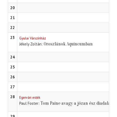
20
21
22
23
Gyulai Várszínház
Oroszlánok Aquincumban
Jékely Zoltán
24
25
26
27
28
Egervári esték
Tom Paine avagy a józan ész diadala
Paul Foster
29