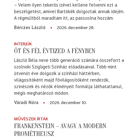
– Velem ilyen tekerős izével kellene felvenni ezt a
beszélgetést, amivel Bartókék dolgoztak annak idején.
A régmúltból maradtam itt, az passzolna hozzám.
2026. december 28.
Bérczes László
INTERJÚK
ÖT ÉS FÉL ÉVTIZED A FÉNYBEN
László Béla neve több generáció számára összeforrt a
szolnoki Szigligeti Színház előadásaival. Több mint
ötvenöt éve dolgozik a színházi háttérben,
világosítóként majd fővilágosítóként rendezők,
színészek és nézők élményeit formálja láthatatlanul,
mégis meghatározó módon.
2026. december 10.
Váradi Nóra
MŰVÉSZEK ÍRTÁK
FRANKENSTEIN – AVAGY A MODERN
PROMÉTHEUSZ