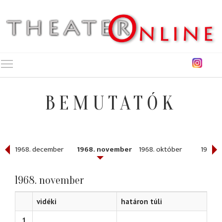
Toggle main menu visibility
BEMUTATÓK
1968. december
1968. november
1968. október
1968. j
1968. november
vidéki
határon túli
1