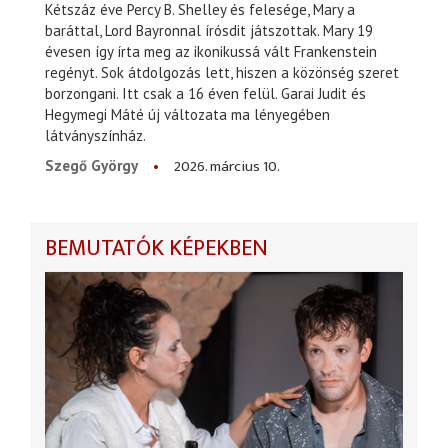
Kétszáz éve Percy B. Shelley és felesége, Mary a
baráttal, Lord Bayronnal írósdit játszottak. Mary 19
évesen így írta meg az ikonikussá vált Frankenstein
regényt. Sok átdolgozás lett, hiszen a közönség szeret
borzongani. Itt csak a 16 éven felül. Garai Judit és
Hegymegi Máté új változata ma lényegében
látványszínház.
2026. március 10.
Szegő György
BEMUTATÓK KÉPEKBEN