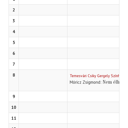
2
3
4
5
6
7
8
Temesvári Csiky Gergely Színház
Nem élhetek
Móricz Zsigmond
9
10
11