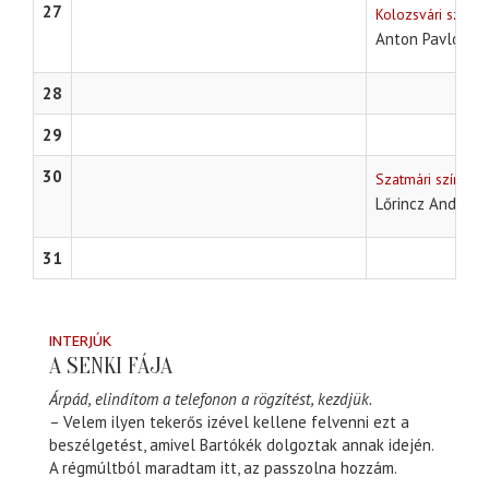
27
Kolozsvári színhá
Anton Pavlovics
28
29
30
Szatmári színház
Lőrincz András 
31
INTERJÚK
A SENKI FÁJA
Árpád, elindítom a telefonon a rögzítést, kezdjük.
– Velem ilyen tekerős izével kellene felvenni ezt a
beszélgetést, amivel Bartókék dolgoztak annak idején.
A régmúltból maradtam itt, az passzolna hozzám.