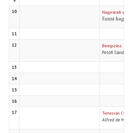
9
10
Nagyváradi szính
Fanni hagyom
11
12
Beregszász
A
Petőfi Sándor
13
14
15
16
17
Temesvári Csiky 
Alfred de Muss