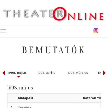
Toggle main menu visibility
BEMUTATÓK
1998. május
1998. április
1998. március
1998. 
1998. május
budapesti
határon túli
1
Operaház