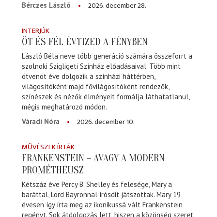
2026. december 28.
Bérczes László
INTERJÚK
ÖT ÉS FÉL ÉVTIZED A FÉNYBEN
László Béla neve több generáció számára összeforrt a
szolnoki Szigligeti Színház előadásaival. Több mint
ötvenöt éve dolgozik a színházi háttérben,
világosítóként majd fővilágosítóként rendezők,
színészek és nézők élményeit formálja láthatatlanul,
mégis meghatározó módon.
2026. december 10.
Váradi Nóra
MŰVÉSZEK ÍRTÁK
FRANKENSTEIN – AVAGY A MODERN
PROMÉTHEUSZ
Kétszáz éve Percy B. Shelley és felesége, Mary a
baráttal, Lord Bayronnal írósdit játszottak. Mary 19
évesen így írta meg az ikonikussá vált Frankenstein
regényt. Sok átdolgozás lett, hiszen a közönség szeret