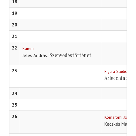
18
19
20
21
22
Kamra
Szenvedéstörténet
Jeles András
23
Figura Stúdió Szí
Arlecchino az
24
25
26
Komáromi Jókai S
Kecskés Marika