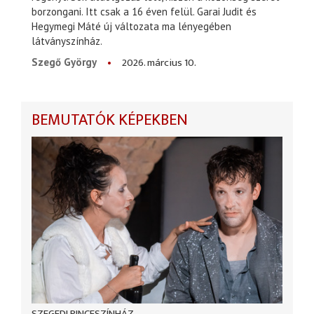
borzongani. Itt csak a 16 éven felül. Garai Judit és
Hegymegi Máté új változata ma lényegében
látványszínház.
2026. március 10.
Szegő György
BEMUTATÓK KÉPEKBEN
SZEGEDI PINCESZÍNHÁZ