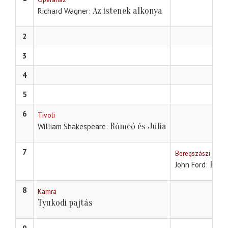
Az istenek alkonya
Richard Wagner
2
3
4
5
6
Tivoli
Rómeó és Júlia
William Shakespeare
7
Beregszászi szin
Kár,
John Ford
8
Kamra
Tyukodi pajtás