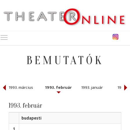
Toggle main menu visibility
BEMUTATÓK
1993. március
1993. február
1993. január
1992. 
1993. február
budapesti
1