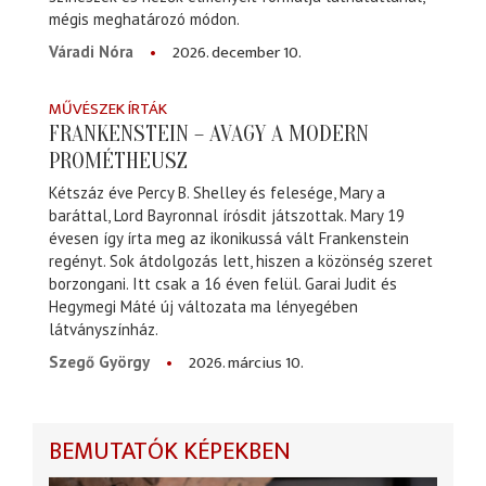
mégis meghatározó módon.
2026. december 10.
Váradi Nóra
MŰVÉSZEK ÍRTÁK
FRANKENSTEIN – AVAGY A MODERN
PROMÉTHEUSZ
Kétszáz éve Percy B. Shelley és felesége, Mary a
baráttal, Lord Bayronnal írósdit játszottak. Mary 19
évesen így írta meg az ikonikussá vált Frankenstein
regényt. Sok átdolgozás lett, hiszen a közönség szeret
borzongani. Itt csak a 16 éven felül. Garai Judit és
Hegymegi Máté új változata ma lényegében
látványszínház.
2026. március 10.
Szegő György
BEMUTATÓK KÉPEKBEN