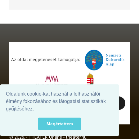
Az oldal megjelenését támogatja:
Oldalunk cookie-kat használ a felhasználói
élmény fokozásához és látogatási statisztikák
gyűjtéséhez.
Megértettem
© 2026. - THEATER Online -
theater.hu