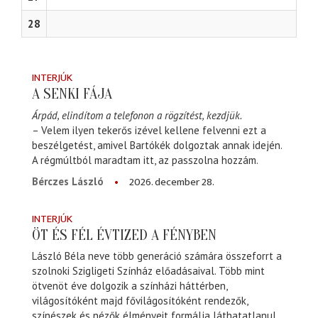
28
INTERJÚK
A SENKI FÁJA
Árpád, elindítom a telefonon a rögzítést, kezdjük.
– Velem ilyen tekerős izével kellene felvenni ezt a
beszélgetést, amivel Bartókék dolgoztak annak idején.
A régmúltból maradtam itt, az passzolna hozzám.
2026. december 28.
Bérczes László
INTERJÚK
ÖT ÉS FÉL ÉVTIZED A FÉNYBEN
László Béla neve több generáció számára összeforrt a
szolnoki Szigligeti Színház előadásaival. Több mint
ötvenöt éve dolgozik a színházi háttérben,
világosítóként majd fővilágosítóként rendezők,
színészek és nézők élményeit formálja láthatatlanul,