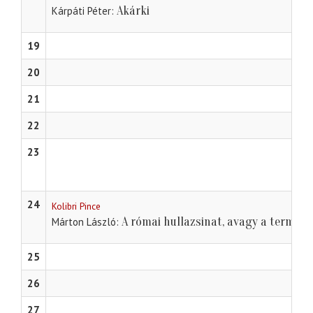
Akárki
Kárpáti Péter
19
20
21
22
23
24
Kolibri Pince
A római hullazsinat, avagy a termés
Márton László
25
26
27