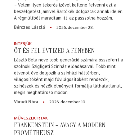
– Velem ilyen tekerős izével kellene felvenni ezt a
beszélgetést, amivel Bartókék dolgoztak annak idején.
A régmúltból maradtam itt, az passzolna hozzám.
2026. december 28.
Bérczes László
INTERJÚK
ÖT ÉS FÉL ÉVTIZED A FÉNYBEN
László Béla neve több generáció számára összeforrt a
szolnoki Szigligeti Színház előadásaival. Több mint
ötvenöt éve dolgozik a színházi háttérben,
világosítóként majd fővilágosítóként rendezők,
színészek és nézők élményeit formálja láthatatlanul,
mégis meghatározó módon.
2026. december 10.
Váradi Nóra
MŰVÉSZEK ÍRTÁK
FRANKENSTEIN – AVAGY A MODERN
PROMÉTHEUSZ