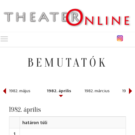
Toggle main menu visibility
BEMUTATÓK
1982. május
1982. április
1982. március
1982. 
1982. április
határon túli
1