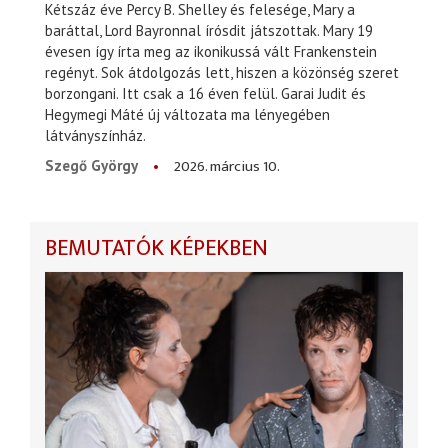
Kétszáz éve Percy B. Shelley és felesége, Mary a
baráttal, Lord Bayronnal írósdit játszottak. Mary 19
évesen így írta meg az ikonikussá vált Frankenstein
regényt. Sok átdolgozás lett, hiszen a közönség szeret
borzongani. Itt csak a 16 éven felül. Garai Judit és
Hegymegi Máté új változata ma lényegében
látványszínház.
2026. március 10.
Szegő György
BEMUTATÓK KÉPEKBEN