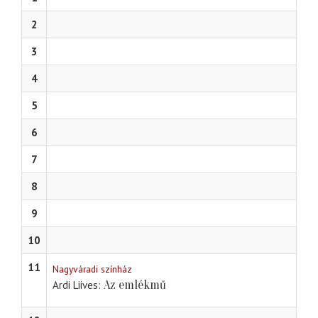
2
3
4
5
6
7
8
9
10
11
Nagyváradi színház
Az emlékmű
Ardi Liives