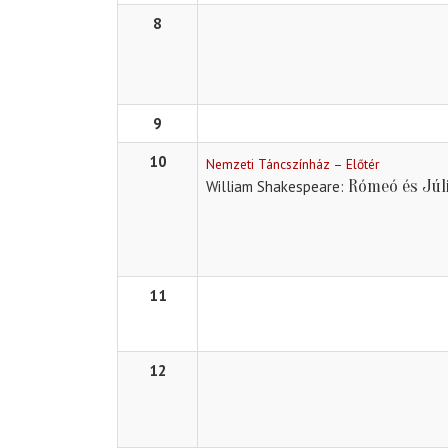
8
9
10
Nemzeti Táncszínház – Előtér
Rómeó és Júl
William Shakespeare
11
12