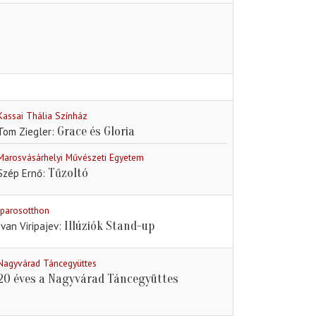
Kassai Thália Színház
Grace és Gloria
Tom Ziegler
Marosvásárhelyi Művészeti Egyetem
Tűzoltó
Szép Ernő
Iparosotthon
Illúziók Stand-up
Ivan Viripajev
Nagyvárad Táncegyüttes
20 éves a Nagyvárad Táncegyüttes