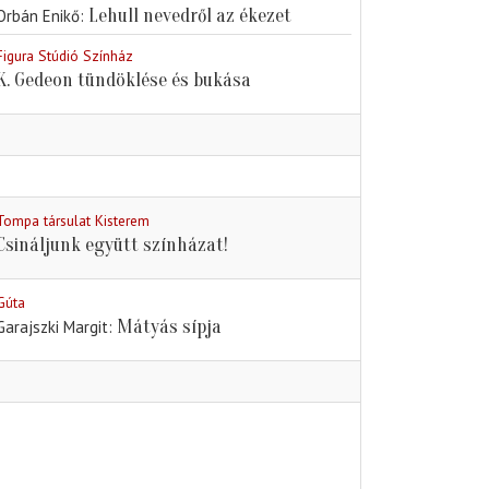
Lehull nevedről az ékezet
Orbán Enikő
Figura Stúdió Színház
K. Gedeon tündöklése és bukása
Tompa társulat Kisterem
Csináljunk együtt színházat!
Gúta
Mátyás sípja
Garajszki Margit