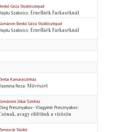
Benkő Géza Stúdiószínpad
Ernelláék Farkaséknál
Hajdu Szabolcs
Komárom Benkő Géza Stúdiószínpad
Ernelláék Farkaséknál
Hajdu Szabolcs
Zentai Kamaraszínház
Művészet
Yasmina Reza
Komáromi Jókai Színház
Oleg Presznyakov - Vlagyimir Presznyakov
Csónak, avagy előttünk a vízözön
Temesvár Stúdió