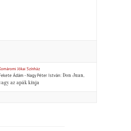
Komáromi Jókai Színház
Don Juan,
Fekete Ádám - Nagy Péter István
vagy az apák kínja