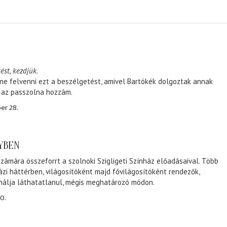
ést, kezdjük.
ene felvenni ezt a beszélgetést, amivel Bartókék dolgoztak annak
, az passzolna hozzám.
er 28.
NYBEN
zámára összeforrt a szolnoki Szigligeti Színház előadásaival. Több
ázi háttérben, világosítóként majd fővilágosítóként rendezők,
málja láthatatlanul, mégis meghatározó módon.
0.