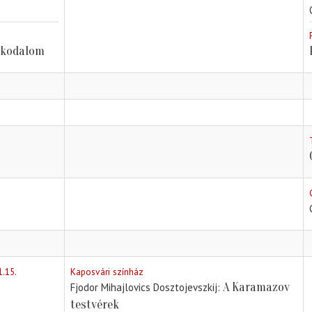
akodalom
1.15.
Kaposvári színház
A Karamazov
Fjodor Mihajlovics Dosztojevszkij
testvérek