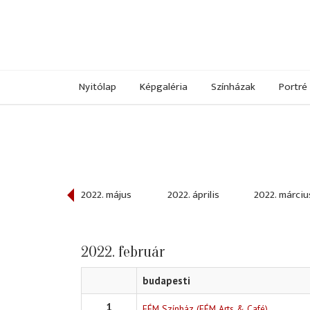
Nyitólap
Képgaléria
Színházak
Portré
022. június
2022. május
2022. április
2022. márciu
2022. február
budapesti
1
FÉM Színház (FÉM Arts & Café)