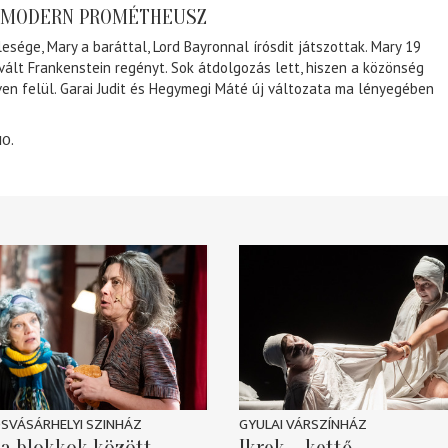
A MODERN PROMÉTHEUSZ
lesége, Mary a baráttal, Lord Bayronnal írósdit játszottak. Mary 19
 vált Frankenstein regényt. Sok átdolgozás lett, hiszen a közönség
éven felül. Garai Judit és Hegymegi Máté új változata ma lényegében
10.
SVÁSÁRHELYI SZINHÁZ
GYULAI VÁRSZÍNHÁZ