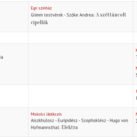
Egri színház
A széttáncolt
Grimm testvérek - Szőke Andrea
cipellők
ia
Miskolci Játékszín
Aiszkhülosz - Euripidész - Szophoklész - Hugo von
Elektra
Hofmannsthal