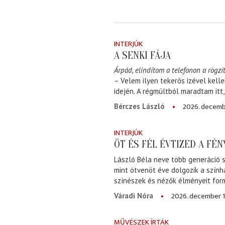
INTERJÚK
A SENKI FÁJA
Árpád, elindítom a telefonon a rögzít
– Velem ilyen tekerős izével kell
idején. A régmúltból maradtam itt
2026. decemb
Bérczes László
INTERJÚK
ÖT ÉS FÉL ÉVTIZED A FÉ
László Béla neve több generáció s
mint ötvenöt éve dolgozik a szính
színészek és nézők élményeit for
2026. december 1
Váradi Nóra
MŰVÉSZEK ÍRTÁK