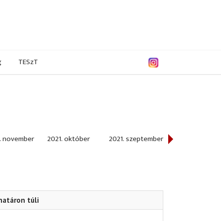
g
TESzT
. november
2021. október
2021. szeptember
2021. augusztus
határon túli