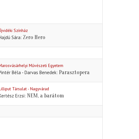
Újvidéki Színház
Zero Hero
Hajdú Sára
Marosvásárhelyi Művészeti Egyetem
Parasztopera
Pintér Béla - Darvas Benedek
Lilliput Társulat - Nagyvárad
NEM, a barátom
Kertész Erzsi