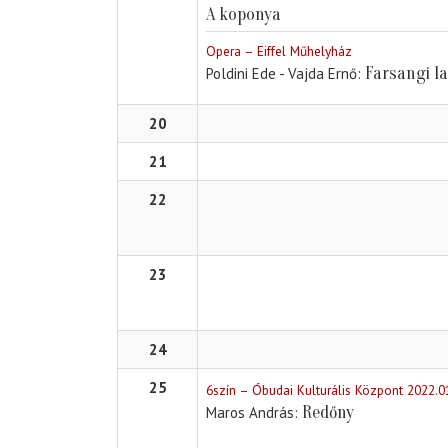
A koponya
Opera – Eiffel Műhelyház
Farsangi l
Poldini Ede - Vajda Ernő
20
21
22
23
24
25
6szín – Óbudai Kulturális Központ 2022.0
Redőny
Maros András