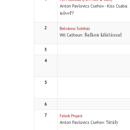
Anton Pavlovics Csehov - Kiss Csaba
nővel?
2
Belvárosi Színház
Balkon kilátással
Wil Calhoun
3
4
5
6
7
Feledi Project
Sirály
Anton Pavlovics Csehov